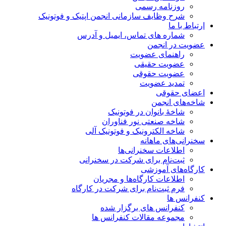
روزنامه رسمی
شرح وظایف سازمانی انجمن اپتیک و فوتونیک
ارتباط با ما
شماره های تماس، ایمیل و آدرس
عضویت در انجمن
راهنمای عضویت
عضویت حقیقی
عضویت حقوقی
تمدید عضویت
اعضای حقوقی
شاخه‌های انجمن
شاخۀ بانوان در فوتونیک
شاخه صنعتی نور فناوران
شاخه‌ الکترونیک و فوتونیک آلی
سخنرانی‌های ماهانه
اطلاعات سخنرانی‌‌ها
ثبت‌نام برای شرکت در سخنرانی
کارگاه‌های آموزشی
اطلاعات کارگاه‌ها و مجریان
فرم ثبت‌نام برای شرکت در کارگاه
کنفرانس ها
کنفرانس های برگزار شده
مجموعه مقالات کنفرانس ها