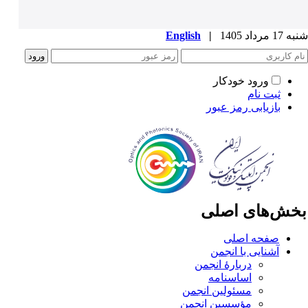
1 مرداد 1405
|
English
ورود خودکار
ثبت نام
بازیابی رمز عبور
خش‌های اصلی
صفحه اصلی
آشنایی با انجمن
دربارۀ انجمن
اساسنامه
مسئولین انجمن
مؤسسین انجمن