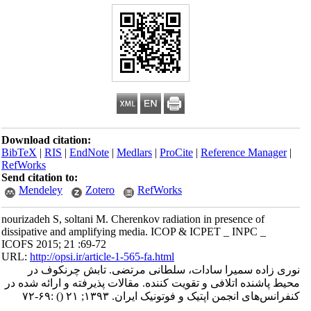
Download citation:
BibTeX
|
RIS
|
EndNote
|
Medlars
|
ProCite
|
Reference Manager
|
RefWorks
Send citation to:
Mendeley
Zotero
RefWorks
nourizadeh S, soltani M. Cherenkov radiation in presence of
dissipative and amplifying media. ICOP & ICPET _ INPC _
ICOFS 2015; 21 :69-72
URL:
http://opsi.ir/article-1-565-fa.html
نوری زاده سمیرا سادات، سلطانی مرتضی. تابش چرنکوف در
محیط پاشنده اتلافی و تقویت کننده. مقالات پذیرفته و ارائه شده در
کنفرانس‌های انجمن اپتیک و فوتونیک ایران. ۱۳۹۳; ۲۱
()
:۶۹-۷۲