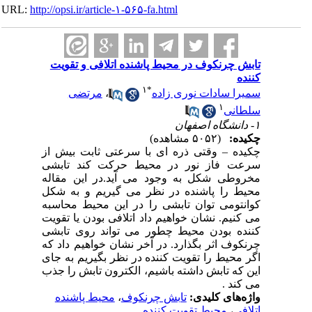
URL:
http://opsi.ir/article-۱-۵۶۵-fa.html
تابش چرنکوف در محیط پاشنده اتلافی و تقویت
کننده
۱
*
سمیرا سادات نوری زاده
،
مرتضی
۱
سلطانی
۱- دانشگاه اصفهان
چکیده:
(۵۰۵۲ مشاهده)
چکیده – وقتی ذره ای با سرعتی ثابت بیش از
سرعت فاز نور در محیط حرکت کند تابشی
مخروطی شکل به وجود می آید.در این مقاله
محیط را پاشنده در نظر می گیریم و به شکل
کوانتومی توان تابشی را در این محیط محاسبه
می کنیم. نشان خواهیم داد اتلافی بودن یا تقویت
کننده بودن محیط چطور می تواند روی تابشی
چرنکوف اثر بگذارد. در آخر نشان خواهیم داد که
اگر محیط را تقویت کننده در نظر بگیریم به جای
این که تابش داشته باشیم، الکترون تابش را جذب
می کند .
واژه‌های کلیدی:
تابش چرنکوف
،
محیط پاشنده
اتلافی
،
محیط تقویت کننده