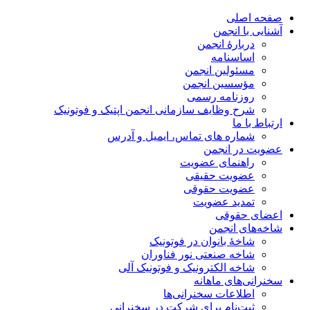
صفحه اصلی
آشنایی با انجمن
دربارۀ انجمن
اساسنامه
مسئولین انجمن
مؤسسین انجمن
روزنامه رسمی
شرح وظایف سازمانی انجمن اپتیک و فوتونیک
ارتباط با ما
شماره های تماس، ایمیل و آدرس
عضویت در انجمن
راهنمای عضویت
عضویت حقیقی
عضویت حقوقی
تمدید عضویت
اعضای حقوقی
شاخه‌های انجمن
شاخۀ بانوان در فوتونیک
شاخه صنعتی نور فناوران
شاخه‌ الکترونیک و فوتونیک آلی
سخنرانی‌های ماهانه
اطلاعات سخنرانی‌‌ها
ثبت‌نام برای شرکت در سخنرانی