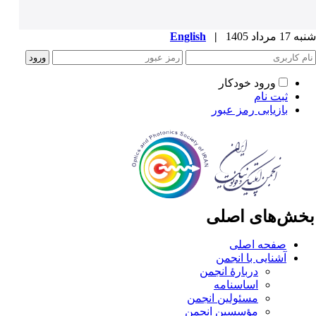
1 مرداد 1405
|
English
ورود خودکار
ثبت نام
بازیابی رمز عبور
خش‌های اصلی
صفحه اصلی
آشنایی با انجمن
دربارۀ انجمن
اساسنامه
مسئولین انجمن
مؤسسین انجمن