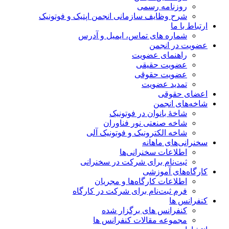
روزنامه رسمی
شرح وظایف سازمانی انجمن اپتیک و فوتونیک
ارتباط با ما
شماره های تماس، ایمیل و آدرس
عضویت در انجمن
راهنمای عضویت
عضویت حقیقی
عضویت حقوقی
تمدید عضویت
اعضای حقوقی
شاخه‌های انجمن
شاخۀ بانوان در فوتونیک
شاخه صنعتی نور فناوران
شاخه‌ الکترونیک و فوتونیک آلی
سخنرانی‌های ماهانه
اطلاعات سخنرانی‌‌ها
ثبت‌نام برای شرکت در سخنرانی
کارگاه‌های آموزشی
اطلاعات کارگاه‌ها و مجریان
فرم ثبت‌نام برای شرکت در کارگاه
کنفرانس ها
کنفرانس های برگزار شده
مجموعه مقالات کنفرانس ها