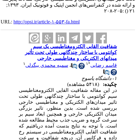
و ارائه شده در کنفرانس‌های انجمن اپتیک و فوتونیک ایران. ۱۳۹۳;
:۲۰۵-۲۰۸
()
۲۱
URL:
http://opsi.ir/article-۱-۵۵۳-fa.html
شفافیت القایی الکترومغناطیسی یک سیم
کوانتومی با ساختار چندگانه‎ی طولی تحت تأثیر
میدان‎های الکتریکی و مغناطیسی خارجی
۱
۱
*
قاسم رضایی
،
سمیه محمدی بیگدلی
۱- دانشگاه یاسوج
چکیده:
(۵۴۱۸ مشاهده)
در این مقاله شفافیت القایی الکترومغناطیسی
سیم کوانتومی با ساختار چندگانه‎ی طولی تحت
تاثیر میدان‌های الکتریکی و مغناطیسی خارجی
بررسی شده است. بدین منظور، تاثیر بزرگی
میدان الکتریکی خارجی و همچنین ابعاد سیم بر
سرعت گروه و ضریب جذب محیط مطالعه شده
است. با توجه به نتایج بدست آمده دریافتیم که
شفافیت القایی الکترومغناطیسی در سیستم رخ
داده و فرکانس آن، دریچه شفافیت و سرعت