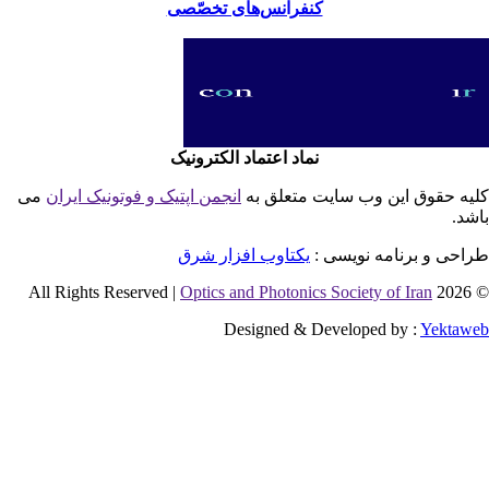
کنفرانس‌های تخصّصی
نماد اعتماد الکترونیک
یه حقوق این وب سایت متعلق به
انجمن اپتیک و فوتونیک ایران
می
شد.
احی و برنامه نویسی :
یکتاوب افزار شرق
Optics and Photonics Society of Iran
© 2026 
Designed & Developed by :
Yektaw