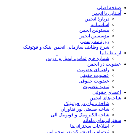
صفحه اصلی
آشنایی با انجمن
دربارۀ انجمن
اساسنامه
مسئولین انجمن
مؤسسین انجمن
روزنامه رسمی
شرح وظایف سازمانی انجمن اپتیک و فوتونیک
ارتباط با ما
شماره های تماس، ایمیل و آدرس
عضویت در انجمن
راهنمای عضویت
عضویت حقیقی
عضویت حقوقی
تمدید عضویت
اعضای حقوقی
شاخه‌های انجمن
شاخۀ بانوان در فوتونیک
شاخه صنعتی نور فناوران
شاخه‌ الکترونیک و فوتونیک آلی
سخنرانی‌های ماهانه
اطلاعات سخنرانی‌‌ها
ثبت‌نام برای شرکت در سخنرانی