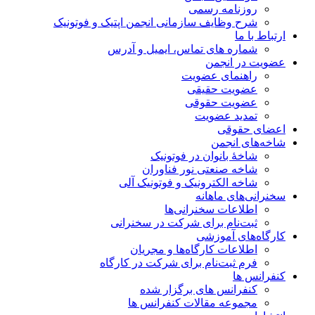
روزنامه رسمی
شرح وظایف سازمانی انجمن اپتیک و فوتونیک
ارتباط با ما
شماره های تماس، ایمیل و آدرس
عضویت در انجمن
راهنمای عضویت
عضویت حقیقی
عضویت حقوقی
تمدید عضویت
اعضای حقوقی
شاخه‌های انجمن
شاخۀ بانوان در فوتونیک
شاخه صنعتی نور فناوران
شاخه‌ الکترونیک و فوتونیک آلی
سخنرانی‌های ماهانه
اطلاعات سخنرانی‌‌ها
ثبت‌نام برای شرکت در سخنرانی
کارگاه‌های آموزشی
اطلاعات کارگاه‌ها و مجریان
فرم ثبت‌نام برای شرکت در کارگاه
کنفرانس ها
کنفرانس های برگزار شده
مجموعه مقالات کنفرانس ها