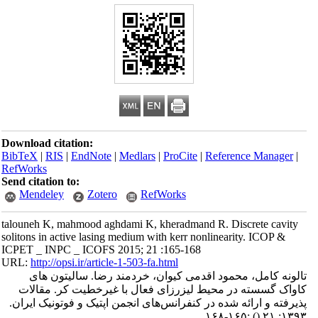
Download citation:
BibTeX
|
RIS
|
EndNote
|
Medlars
|
ProCite
|
Reference Manager
|
RefWorks
Send citation to:
Mendeley
Zotero
RefWorks
talouneh K, mahmood aghdami K, kheradmand R. Discrete cavity
solitons in active lasing medium with kerr nonlinearity. ICOP &
ICPET _ INPC _ ICOFS 2015; 21 :165-168
URL:
http://opsi.ir/article-1-503-fa.html
تالونه کامل، محمود اقدمی کیوان، خردمند رضا. سالیتون های
کاواک گسسته در محیط لیزرزای فعال با غیرخطیت کر. مقالات
پذیرفته و ارائه شده در کنفرانس‌های انجمن اپتیک و فوتونیک ایران.
:۱۶۵-۱۶۸
()
۱۳۹۳; ۲۱