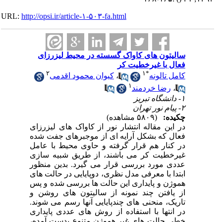
URL:
http://opsi.ir/article-۱-۵۰۳-fa.html
سالیتون های کاواک گسسته در محیط لیزرزای
فعال با غیرخطیت کر
۲
۱
*
کامل تالونه
،
کیوان محمود اقدمی
۱
،
رضا خردمند
۱- دانشگاه تبریز
۲- پیام نور تهران
چکیده:
(۵۸۰۹ مشاهده)
در این مقاله انتشار نور از کاواک های لیزرزای
فعال که بشکل آرایه ای از موجبرهای جفت شده
در کنار هم قرار گرفته و حاوی محیط با عامل
غیرخطیت کر می باشند، از طریق شبیه سازی
عددی مورد بررسی قرار می گیرد. بدین منظور
ابتدا با معرفی مدل نظری، دوپایایی در حالت های
هموژن و پایداری این حالت ها بررسی شده و پس
از یافتن چند نمونه از سالیتون های روشن و
تاریک، منحنی های چندپایایی آنها رسم می شوند.
در انتها با استفاده از روش های عددی پایداری
خطی حالت های غیر هموژن متنوع بدست آمده،