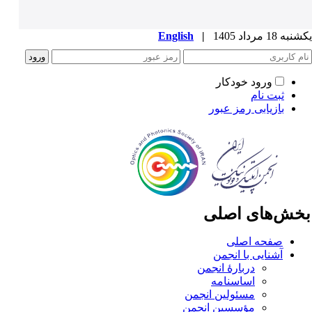
ه 18 مرداد 1405
|
English
ورود خودکار
ثبت نام
بازیابی رمز عبور
خش‌های اصلی
صفحه اصلی
آشنایی با انجمن
دربارۀ انجمن
اساسنامه
مسئولین انجمن
مؤسسین انجمن