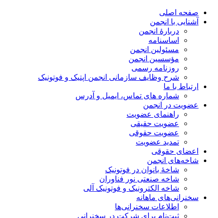
صفحه اصلی
آشنایی با انجمن
دربارۀ انجمن
اساسنامه
مسئولین انجمن
مؤسسین انجمن
روزنامه رسمی
شرح وظایف سازمانی انجمن اپتیک و فوتونیک
ارتباط با ما
شماره های تماس، ایمیل و آدرس
عضویت در انجمن
راهنمای عضویت
عضویت حقیقی
عضویت حقوقی
تمدید عضویت
اعضای حقوقی
شاخه‌های انجمن
شاخۀ بانوان در فوتونیک
شاخه صنعتی نور فناوران
شاخه‌ الکترونیک و فوتونیک آلی
سخنرانی‌های ماهانه
اطلاعات سخنرانی‌‌ها
ثبت‌نام برای شرکت در سخنرانی