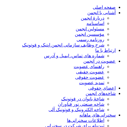
صفحه اصلی
آشنایی با انجمن
دربارۀ انجمن
اساسنامه
مسئولین انجمن
مؤسسین انجمن
روزنامه رسمی
شرح وظایف سازمانی انجمن اپتیک و فوتونیک
ارتباط با ما
شماره های تماس، ایمیل و آدرس
عضویت در انجمن
راهنمای عضویت
عضویت حقیقی
عضویت حقوقی
تمدید عضویت
اعضای حقوقی
شاخه‌های انجمن
شاخۀ بانوان در فوتونیک
شاخه صنعتی نور فناوران
شاخه‌ الکترونیک و فوتونیک آلی
سخنرانی‌های ماهانه
اطلاعات سخنرانی‌‌ها
ثبت‌نام برای شرکت در سخنرانی