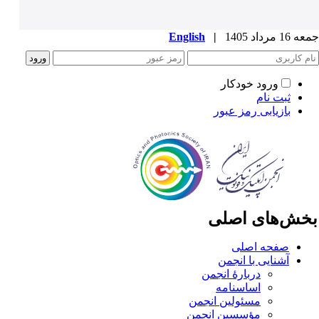
1 مرداد 1405
|
English
ورود خودکار
ثبت نام
بازیابی رمز عبور
خش‌های اصلی
صفحه اصلی
آشنایی با انجمن
دربارۀ انجمن
اساسنامه
مسئولین انجمن
مؤسسین انجمن