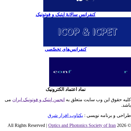
کنفرانس سالانۀ اپتیک و فوتونیک
کنفرانس‌های تخصّصی
نماد اعتماد الکترونیک
یه حقوق این وب سایت متعلق به
انجمن اپتیک و فوتونیک ایران
می
شد.
احی و برنامه نویسی :
یکتاوب افزار شرق
Optics and Photonics Society of Iran
© 2026 