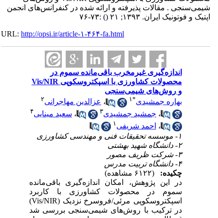
شیمی‌سنجی . مقالات پذیرفته و ارائه شده در کنفرانس‌های انجمن
اپتیک و فوتونیک ایران. ۱۳۹۳; ۲۱
()
:۷۳-۷۶
URL:
http://opsi.ir/article-۱-۴۶۴-fa.html
اندازه‌گیری غیرمخرب باقی‌مانده سموم در
محصولات کشاورزی با اسپکتروسکوپی Vis/NIR
و روش‌های شیمی‌سنجی
۲
۱
*
بهاره جمشیدی
،
عزالدین مهاجرانی
۴
۳
،
جمشید جمشیدی
،
سعید مینایی
۱
،
احمد شریفی
۱- موسسه تحقیقات فنی و مهندسی کشاورزی
۲- دانشگاه شهید بهشتی
۳- شرکت ظریف مصور
۴- دانشگاه تربیت مدرس
چکیده:
(۶۱۲۲ مشاهده)
در این پژوهش، امکان اندازه‌گیری باقی‌مانده
سموم در محصولات کشاورزی با کاربرد
اسپکتروسکوپی مرئی/فروسرخ نزدیک (Vis/NIR)
در ترکیب با روش‌های شیمی‌سنجی بررسی شد