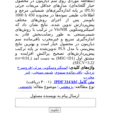
(مطالعه موردی روی سم دیازینون در محصول
خیار گلخانه‌ای). مدل‌های حداقل مربعات جزئی
(PLS) بر پایه اندازه‌گیری‌های شیمیایی مرجع و
اطلاعات طیفی نمونه‌ها در محدوده 450 تا 1000
نانومتر پس از اجرای روش‌های مختلف
پیش‌پردازش تدوین شدند. نتایج نشان داد که
اسپکتروسکوپی Vis/NIR در ترکیب با روش‌های
شیمی‌سنجی به طور رضایت‌بخش قادر به
اندازه‌گیری سریع و غیرمخرب باقی‌مانده سم
دیازینون در محصول خیار است و بهترین نتایج
پیش‌بینی با مدل PLS تدوین‌شده بر پایه ترکیب
پیش‌پردازش‌های تصحیح پراکنش افزاینده و
مشتق اول (MSC+D1) به دست آمد (rcv=0.91,
SECV=3.22).
واژه‌های کلیدی:
اسپکتروسکوپی مرئی/فروسرخ
نزدیک
،
باقی‌مانده سموم
،
شیمی‌سنجی
،
غیر
مخرب
متن کامل
[PDF 314 kb]
(۴۰۰۱ دریافت)
نوع مطالعه:
پژوهشي
| موضوع مقاله:
تخصصی
ارسال پیام به نویسنده مسئول