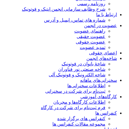
روزنامه رسمی
شرح وظایف سازمانی انجمن اپتیک و فوتونیک
ارتباط با ما
شماره های تماس، ایمیل و آدرس
عضویت در انجمن
راهنمای عضویت
عضویت حقیقی
عضویت حقوقی
تمدید عضویت
اعضای حقوقی
شاخه‌های انجمن
شاخۀ بانوان در فوتونیک
شاخه صنعتی نور فناوران
شاخه‌ الکترونیک و فوتونیک آلی
سخنرانی‌های ماهانه
اطلاعات سخنرانی‌‌ها
ثبت‌نام برای شرکت در سخنرانی
کارگاه‌های آموزشی
اطلاعات کارگاه‌ها و مجریان
فرم ثبت‌نام برای شرکت در کارگاه
کنفرانس ها
کنفرانس های برگزار شده
مجموعه مقالات کنفرانس ها