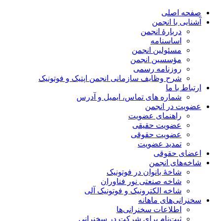
صفحه اصلی
آشنایی با انجمن
دربارۀ انجمن
اساسنامه
مسئولین انجمن
مؤسسین انجمن
روزنامه رسمی
شرح وظایف سازمانی انجمن اپتیک و فوتونیک
ارتباط با ما
شماره های تماس، ایمیل و آدرس
عضویت در انجمن
راهنمای عضویت
عضویت حقیقی
عضویت حقوقی
تمدید عضویت
اعضای حقوقی
شاخه‌های انجمن
شاخۀ بانوان در فوتونیک
شاخه صنعتی نور فناوران
شاخه‌ الکترونیک و فوتونیک آلی
سخنرانی‌های ماهانه
اطلاعات سخنرانی‌‌ها
ثبت‌نام برای شرکت در سخنرانی