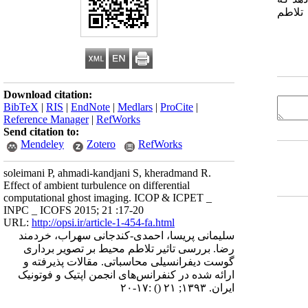
تلاطم
Download citation:
BibTeX
|
RIS
|
EndNote
|
Medlars
|
ProCite
|
Reference Manager
|
RefWorks
Send citation to:
Mendeley
Zotero
RefWorks
soleimani P, ahmadi-kandjani S, kheradmand R.
Effect of ambient turbulence on differential
computational ghost imaging. ICOP & ICPET _
INPC _ ICOFS 2015; 21 :17-20
URL:
http://opsi.ir/article-1-454-fa.html
سلیمانی پریسا، احمدی-کندجانی سهراب، خردمند
رضا. بررسی تاثیر تلاطم محیط بر تصویر برداری
گوست دیفرانسیلی محاسباتی. مقالات پذیرفته و
ارائه شده در کنفرانس‌های انجمن اپتیک و فوتونیک
ایران. ۱۳۹۳; ۲۱
()
:۱۷-۲۰