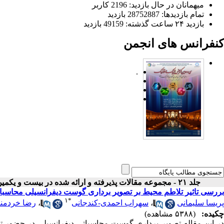
میهمانان در حال بازدید: 2196 کاربر
تمام بازدید‌ها: 28752887 بازدید
بازدید ۲۴ ساعت گذشته: 49159 بازدید
کنفرانس های انجمن
.
جلد ۲۱ - مجموعه مقالات پذیرفته و ارائه شده در بیست و یکمین کنفرانس اپتیک و فوتونیک ایران
بررسی تاثیر تلاطم محیط بر تصویر برداری گوست دیفرانسیلی محاسبا
۱
*
پریسا سلیمانی
،
سهراب احمدی-کندجانی
،
رضا خردمند
چکیده:
(۵۳۸۸ مشاهده)
در این مقاله تصویر برداری گوست محاسباتی دیفرانسیلی در حضور ت