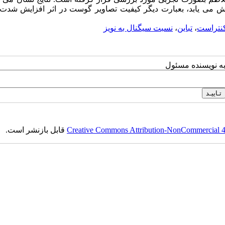
هش می یابد، بعبارت دیگر کیفیت تصاویر گوست در اثر افزایش شدت 
نتراست
،
تباین
،
نسبت سیگنال به نویز
به نویسنده مسئول
Creative Commons Attribution-NonCommercial 4.0
قابل بازنشر است.