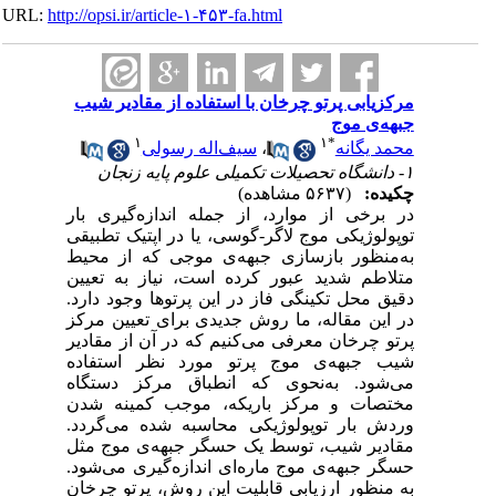
URL:
http://opsi.ir/article-۱-۴۵۳-fa.html
مرکزیابی پرتو چرخان با استفاده از مقادیر شیب
جبهه‌ی موج
۱
۱
*
محمد یگانه
،
سیف‌اله رسولی
۱- دانشگاه تحصیلات تکمیلی علوم پایه زنجان
چکیده:
(۵۶۳۷ مشاهده)
در برخی از موارد، از جمله اندازه‌گیری بار
توپولوژیکی موج لاگر-گوسی، یا در اپتیک تطبیقی
به‌منظور بازسازی جبهه‌ی موجی که از محیط
متلاطم شدید عبور کرده است، نیاز به تعیین
دقیق محل تکینگی فاز در این پرتوها وجود دارد.
در این مقاله، ما روش جدیدی برای تعیین مرکز
پرتو چرخان معرفی می‌کنیم که در آن از مقادیر
شیب جبهه‌ی موج پرتو مورد نظر استفاده
می‌شود. به‌نحوی که انطباق مرکز دستگاه
مختصات و مرکز باریکه، موجب کمینه شدن
وردش بار توپولوژیکی محاسبه شده می‌گردد.
مقادیر شیب، توسط یک حسگر جبهه‌ی موج مثل
حسگر جبهه‌ی موج ماره‌ای اندازه‌گیری می‌شود.
به منظور ارزیابی قابلیت این روش، پرتو چرخان