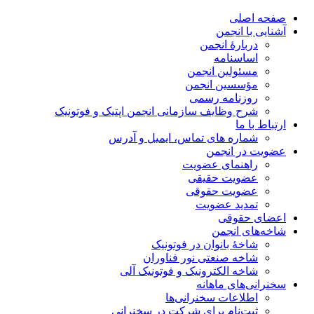
صفحه اصلی
آشنایی با انجمن
دربارۀ انجمن
اساسنامه
مسئولین انجمن
مؤسسین انجمن
روزنامه رسمی
شرح وظایف سازمانی انجمن اپتیک و فوتونیک
ارتباط با ما
شماره های تماس، ایمیل و آدرس
عضویت در انجمن
راهنمای عضویت
عضویت حقیقی
عضویت حقوقی
تمدید عضویت
اعضای حقوقی
شاخه‌های انجمن
شاخۀ بانوان در فوتونیک
شاخه صنعتی نور فناوران
شاخه‌ الکترونیک و فوتونیک آلی
سخنرانی‌های ماهانه
اطلاعات سخنرانی‌‌ها
ثبت‌نام برای شرکت در سخنرانی