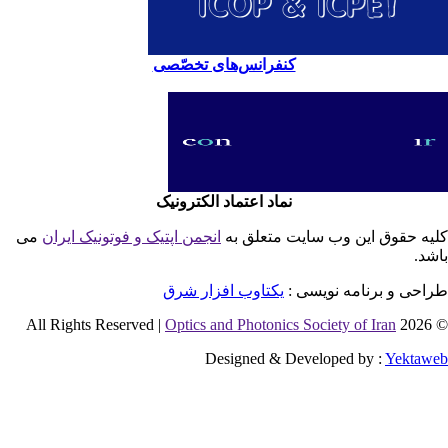
کنفرانس‌های تخصّصی
نماد اعتماد الکترونیک
یه حقوق این وب سایت متعلق به
انجمن اپتیک و فوتونیک ایران
می
شد.
احی و برنامه نویسی :
یکتاوب افزار شرق
Optics and Photonics Society of Iran
© 2026 
Designed & Developed by :
Yektaw