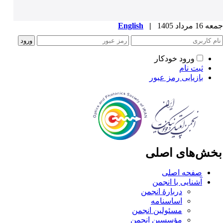
1 مرداد 1405
|
English
ورود خودکار
ثبت نام
بازیابی رمز عبور
خش‌های اصلی
صفحه اصلی
آشنایی با انجمن
دربارۀ انجمن
اساسنامه
مسئولین انجمن
مؤسسین انجمن