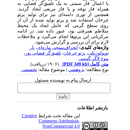
با اعمال فاز سمتی به یک تلفیق‌گر فضایی به
همراه فاز نوفه و یا فاز مربعی ایجاد گردید.
همچنین از توری دامنه‌ای نیز برای تولید پرتو
چرخان استفاده شد و پرتو تولید شده از آن از
روی سطح گرمی که عامل ایجاد یک محیط
متلاطم همرفتی بود، عبور داده شد. در ادامه
مرکزیابی این پرتوها انجام می‌گیرد و ملاحظات
لازم برای آن بررسی و گزارش می‌شود.
واژه‌های کلیدی:
انحراف‌سنجی ماره‌ای
،
بار
توپولوژیکی
،
پرتو چرخان
،
تلفیق‌گر فضایی نور
،
موج لاگر-گوسی
متن کامل
[PDF 349 kb]
(۱۹۰۶ دریافت)
نوع مطالعه:
پژوهشي
| موضوع مقاله:
تخصصی
ارسال پیام به نویسنده مسئول
بازنشر اطلاعات
این مقاله تحت شرایط
Creative
Commons Attribution-
NonCommercial 4.0