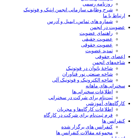
روزنامه رسمی
شرح وظایف سازمانی انجمن اپتیک و فوتونیک
ارتباط با ما
شماره های تماس، ایمیل و آدرس
عضویت در انجمن
راهنمای عضویت
عضویت حقیقی
عضویت حقوقی
تمدید عضویت
اعضای حقوقی
شاخه‌های انجمن
شاخۀ بانوان در فوتونیک
شاخه صنعتی نور فناوران
شاخه‌ الکترونیک و فوتونیک آلی
سخنرانی‌های ماهانه
اطلاعات سخنرانی‌‌ها
ثبت‌نام برای شرکت در سخنرانی
کارگاه‌های آموزشی
اطلاعات کارگاه‌ها و مجریان
فرم ثبت‌نام برای شرکت در کارگاه
کنفرانس ها
کنفرانس های برگزار شده
مجموعه مقالات کنفرانس ها