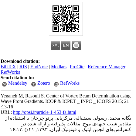
Download citation:
BibTeX
|
RIS
|
EndNote
|
Medlars
|
ProCite
|
Reference Manager
|
RefWorks
Send citation to:
Mendeley
Zotero
RefWorks
Yeganeh M, Rasouli S. Center of Vortex Beam Determination using
Wave Front Gradients. ICOP & ICPET _ INPC _ ICOFS 2015; 21
:13-16
URL:
http://opsi.ir/article-1-453-fa.html
یگانه محمد، رسولی سیف‌اله. مرکزیابی پرتو چرخان با استفاده از
مقادیر شیب جبهه‌ی موج. مقالات پذیرفته و ارائه شده در
کنفرانس‌های انجمن اپتیک و فوتونیک ایران. ۱۳۹۳; ۲۱
()
:۱۳-۱۶