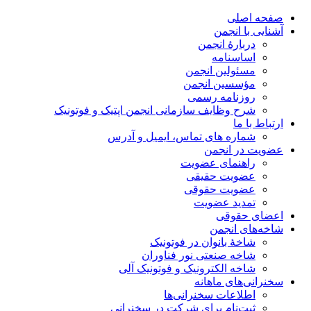
صفحه اصلی
آشنایی با انجمن
دربارۀ انجمن
اساسنامه
مسئولین انجمن
مؤسسین انجمن
روزنامه رسمی
شرح وظایف سازمانی انجمن اپتیک و فوتونیک
ارتباط با ما
شماره های تماس، ایمیل و آدرس
عضویت در انجمن
راهنمای عضویت
عضویت حقیقی
عضویت حقوقی
تمدید عضویت
اعضای حقوقی
شاخه‌های انجمن
شاخۀ بانوان در فوتونیک
شاخه صنعتی نور فناوران
شاخه‌ الکترونیک و فوتونیک آلی
سخنرانی‌های ماهانه
اطلاعات سخنرانی‌‌ها
ثبت‌نام برای شرکت در سخنرانی