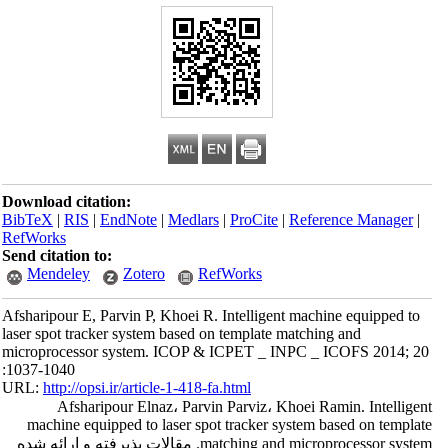
Download citation:
BibTeX
|
RIS
|
EndNote
|
Medlars
|
ProCite
|
Reference Manager
|
RefWorks
Send citation to:
Mendeley
Zotero
RefWorks
Afsharipour E, Parvin P, Khoei R. Intelligent machine equipped to
laser spot tracker system based on template matching and
microprocessor system. ICOP & ICPET _ INPC _ ICOFS 2014; 20
:1037-1040
URL:
http://opsi.ir/article-1-418-fa.html
Afsharipour Elnaz، Parvin Parviz، Khoei Ramin. Intelligent
machine equipped to laser spot tracker system based on template
matching and microprocessor system. مقالات پذیرفته و ارائه شده