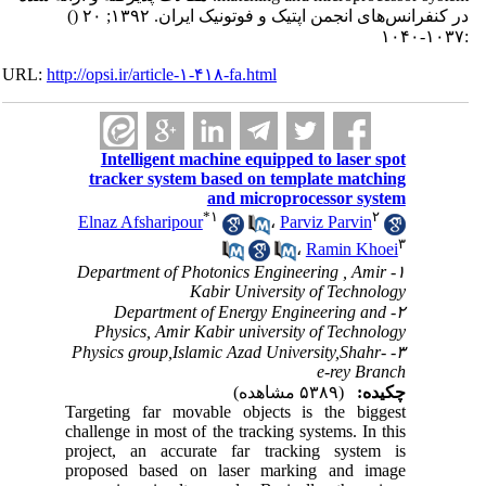
در کنفرانس‌های انجمن اپتیک و فوتونیک ایران. ۱۳۹۲; ۲۰
()
:۱۰۳۷-۱۰۴۰
URL:
http://opsi.ir/article-۱-۴۱۸-fa.html
Intelligent machine equipped to laser spot
tracker system based on template matching
and microprocessor system
*
۱
۲
Elnaz Afsharipour
،
Parviz Parvin
۳
،
Ramin Khoei
۱- Department of Photonics Engineering , Amir
Kabir University of Technology
۲- Department of Energy Engineering and
Physics, Amir Kabir university of Technology
۳- Physics group,Islamic Azad University,Shahr-
e-rey Branch
چکیده:
(۵۳۸۹ مشاهده)
Targeting far movable objects is the biggest
challenge in most of the tracking systems. In this
project, an accurate far tracking system is
proposed based on laser marking and image