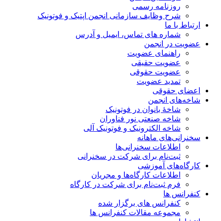
روزنامه رسمی
شرح وظایف سازمانی انجمن اپتیک و فوتونیک
ارتباط با ما
شماره های تماس، ایمیل و آدرس
عضویت در انجمن
راهنمای عضویت
عضویت حقیقی
عضویت حقوقی
تمدید عضویت
اعضای حقوقی
شاخه‌های انجمن
شاخۀ بانوان در فوتونیک
شاخه صنعتی نور فناوران
شاخه‌ الکترونیک و فوتونیک آلی
سخنرانی‌های ماهانه
اطلاعات سخنرانی‌‌ها
ثبت‌نام برای شرکت در سخنرانی
کارگاه‌های آموزشی
اطلاعات کارگاه‌ها و مجریان
فرم ثبت‌نام برای شرکت در کارگاه
کنفرانس ها
کنفرانس های برگزار شده
مجموعه مقالات کنفرانس ها