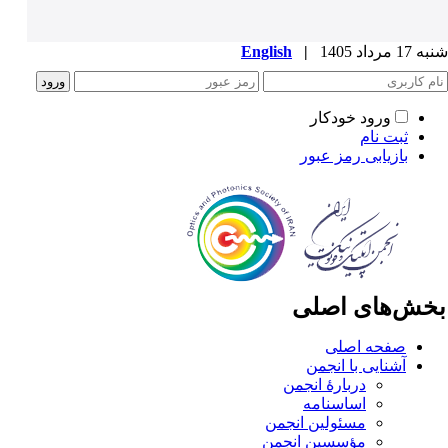
1 مرداد 1405
|
English
ورود خودکار
ثبت نام
بازیابی رمز عبور
خش‌های اصلی
صفحه اصلی
آشنایی با انجمن
دربارۀ انجمن
اساسنامه
مسئولین انجمن
مؤسسین انجمن