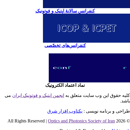
کنفرانس سالانۀ اپتیک و فوتونیک
کنفرانس‌های تخصّصی
نماد اعتماد الکترونیک
یه حقوق این وب سایت متعلق به
انجمن اپتیک و فوتونیک ایران
می
شد.
احی و برنامه نویسی :
یکتاوب افزار شرق
Optics and Photonics Society of Iran
© 2026 