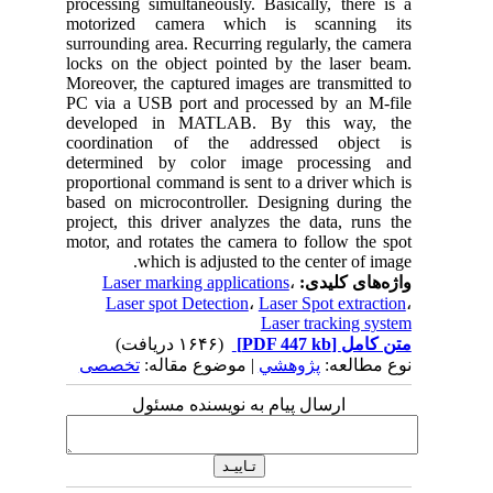
processing simultaneously. Basically, there is a
motorized camera which is scanning its
surrounding area. Recurring regularly, the camera
locks on the object pointed by the laser beam.
Moreover, the captured images are transmitted to
PC via a USB port and processed by an M-file
developed in MATLAB. By this way, the
coordination of the addressed object is
determined by color image processing and
proportional command is sent to a driver which is
based on microcontroller. Designing during the
project, this driver analyzes the data, runs the
motor, and rotates the camera to follow the spot
which is adjusted to the center of image.
واژه‌های کلیدی:
،
Laser marking applications
Laser spot Detection
،
Laser Spot extraction
،
Laser tracking system
متن کامل
[PDF 447 kb]
(۱۶۴۶ دریافت)
نوع مطالعه:
پژوهشي
| موضوع مقاله:
تخصصی
ارسال پیام به نویسنده مسئول