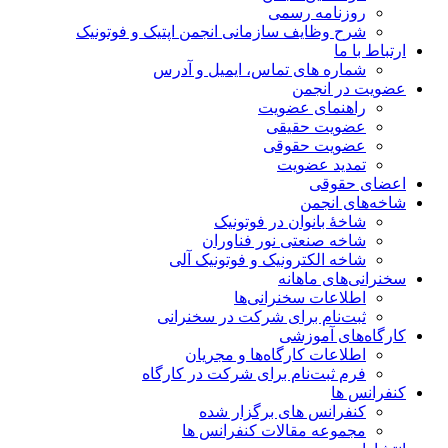
روزنامه رسمی
شرح وظایف سازمانی انجمن اپتیک و فوتونیک
ارتباط با ما
شماره های تماس، ایمیل و آدرس
عضویت در انجمن
راهنمای عضویت
عضویت حقیقی
عضویت حقوقی
تمدید عضویت
اعضای حقوقی
شاخه‌های انجمن
شاخۀ بانوان در فوتونیک
شاخه صنعتی نور فناوران
شاخه‌ الکترونیک و فوتونیک آلی
سخنرانی‌های ماهانه
اطلاعات سخنرانی‌‌ها
ثبت‌نام برای شرکت در سخنرانی
کارگاه‌های آموزشی
اطلاعات کارگاه‌ها و مجریان
فرم ثبت‌نام برای شرکت در کارگاه
کنفرانس ها
کنفرانس های برگزار شده
مجموعه مقالات کنفرانس ها