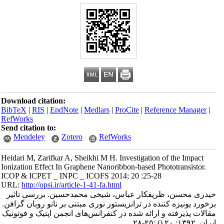
Download citation:
BibTeX
|
RIS
|
EndNote
|
Medlars
|
ProCite
|
Reference Manager
|
RefWorks
Send citation to:
Mendeley
Zotero
RefWorks
Heidari M, Zarifkar A, Sheikhi M H. Investigation of the Impact
Ionization Effect In Graphene Nanoribbon-based Phototransistor.
ICOP & ICPET _ INPC _ ICOFS 2014; 20 :25-28
URL:
http://opsi.ir/article-1-41-fa.html
حیدری محسن، ظریفکار عباس، شیخی محمدحسین. بررسی تاثیر
برخورد یونیزه کننده در ترانزیستور نوری مبتنی بر نانو روبان گرافن.
مقالات پذیرفته و ارائه شده در کنفرانس‌های انجمن اپتیک و فوتونیک
ایران. ۱۳۹۲; ۲۰
()
:۲۵-۲۸