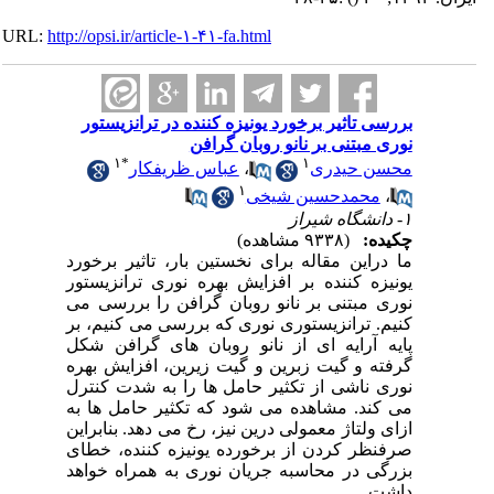
URL:
http://opsi.ir/article-۱-۴۱-fa.html
بررسی تاثیر برخورد یونیزه کننده در ترانزیستور
نوری مبتنی بر نانو روبان گرافن
۱
*
۱
محسن حیدری
،
عباس ظریفکار
۱
،
محمدحسین شیخی
۱- دانشگاه شیراز
چکیده:
(۹۳۳۸ مشاهده)
ما دراین مقاله برای نخستین بار، تاثیر برخورد
یونیزه کننده بر افزایش بهره نوری ترانزیستور
نوری مبتنی بر نانو روبان گرافن را بررسی می
کنیم. ترانزیستوری نوری که بررسی می کنیم، بر
پایه آرایه ای از نانو روبان های گرافن شکل
گرفته و گیت زبرین و گیت زیرین، افزایش بهره
نوری ناشی از تکثیر حامل ها را به شدت کنترل
می کند. مشاهده می شود که تکثیر حامل ها به
ازای ولتاژ معمولی درین نیز، رخ می دهد. بنابراین
صرفنظر کردن از برخورده یونیزه کننده، خطای
بزرگی در محاسبه جریان نوری به همراه خواهد
داشت.