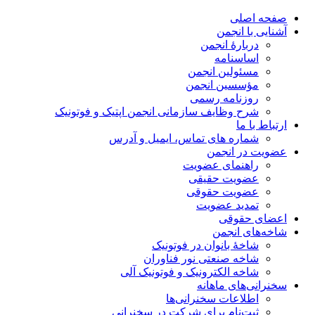
صفحه اصلی
آشنایی با انجمن
دربارۀ انجمن
اساسنامه
مسئولین انجمن
مؤسسین انجمن
روزنامه رسمی
شرح وظایف سازمانی انجمن اپتیک و فوتونیک
ارتباط با ما
شماره های تماس، ایمیل و آدرس
عضویت در انجمن
راهنمای عضویت
عضویت حقیقی
عضویت حقوقی
تمدید عضویت
اعضای حقوقی
شاخه‌های انجمن
شاخۀ بانوان در فوتونیک
شاخه صنعتی نور فناوران
شاخه‌ الکترونیک و فوتونیک آلی
سخنرانی‌های ماهانه
اطلاعات سخنرانی‌‌ها
ثبت‌نام برای شرکت در سخنرانی