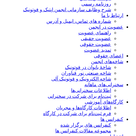
روزنامه رسمی
شرح وظایف سازمانی انجمن اپتیک و فوتونیک
ارتباط با ما
شماره های تماس، ایمیل و آدرس
عضویت در انجمن
راهنمای عضویت
عضویت حقیقی
عضویت حقوقی
تمدید عضویت
اعضای حقوقی
شاخه‌های انجمن
شاخۀ بانوان در فوتونیک
شاخه صنعتی نور فناوران
شاخه‌ الکترونیک و فوتونیک آلی
سخنرانی‌های ماهانه
اطلاعات سخنرانی‌‌ها
ثبت‌نام برای شرکت در سخنرانی
کارگاه‌های آموزشی
اطلاعات کارگاه‌ها و مجریان
فرم ثبت‌نام برای شرکت در کارگاه
کنفرانس ها
کنفرانس های برگزار شده
مجموعه مقالات کنفرانس ها