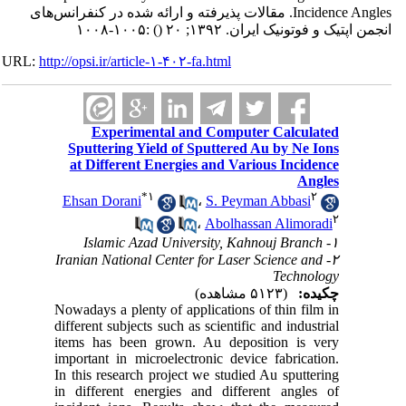
Incidence Angles. مقالات پذیرفته و ارائه شده در کنفرانس‌های
انجمن اپتیک و فوتونیک ایران. ۱۳۹۲; ۲۰
()
:۱۰۰۵-۱۰۰۸
URL:
http://opsi.ir/article-۱-۴۰۲-fa.html
Experimental and Computer Calculated
Sputtering Yield of Sputtered Au by Ne Ions
at Different Energies and Various Incidence
Angles
*
۱
۲
Ehsan Dorani
،
S. Peyman Abbasi
۲
،
Abolhassan Alimoradi
۱- Islamic Azad University, Kahnouj Branch
۲- Iranian National Center for Laser Science and
Technology
چکیده:
(۵۱۲۳ مشاهده)
Nowadays a plenty of applications of thin film in
different subjects such as scientific and industrial
items has been grown. Au deposition is very
important in microelectronic device fabrication.
In this research project we studied Au sputtering
in different energies and different angles of