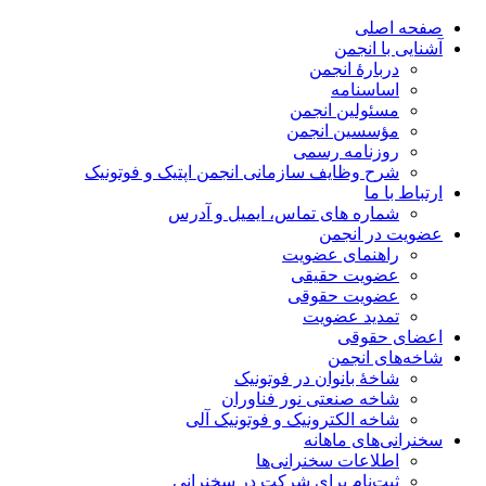
صفحه اصلی
آشنایی با انجمن
دربارۀ انجمن
اساسنامه
مسئولین انجمن
مؤسسین انجمن
روزنامه رسمی
شرح وظایف سازمانی انجمن اپتیک و فوتونیک
ارتباط با ما
شماره های تماس، ایمیل و آدرس
عضویت در انجمن
راهنمای عضویت
عضویت حقیقی
عضویت حقوقی
تمدید عضویت
اعضای حقوقی
شاخه‌های انجمن
شاخۀ بانوان در فوتونیک
شاخه صنعتی نور فناوران
شاخه‌ الکترونیک و فوتونیک آلی
سخنرانی‌های ماهانه
اطلاعات سخنرانی‌‌ها
ثبت‌نام برای شرکت در سخنرانی