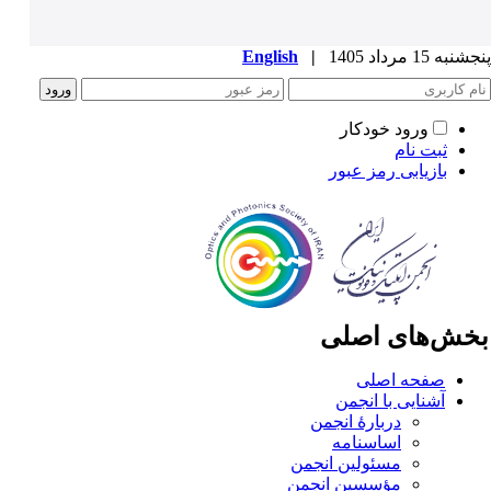
به 15 مرداد 1405
|
English
ورود خودکار
ثبت نام
بازیابی رمز عبور
خش‌های اصلی
صفحه اصلی
آشنایی با انجمن
دربارۀ انجمن
اساسنامه
مسئولین انجمن
مؤسسین انجمن