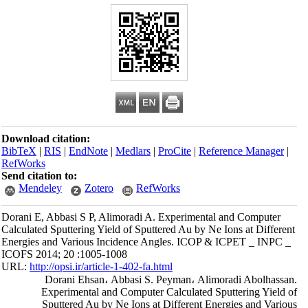
Download citation:
BibTeX
|
RIS
|
EndNote
|
Medlars
|
ProCite
|
Reference Manager
|
RefWorks
Send citation to:
Mendeley
Zotero
RefWorks
Dorani E, Abbasi S P, Alimoradi A. Experimental and Computer
Calculated Sputtering Yield of Sputtered Au by Ne Ions at Different
Energies and Various Incidence Angles. ICOP & ICPET _ INPC _
ICOFS 2014; 20 :1005-1008
URL:
http://opsi.ir/article-1-402-fa.html
Dorani Ehsan، Abbasi S. Peyman، Alimoradi Abolhassan.
Experimental and Computer Calculated Sputtering Yield of
Sputtered Au by Ne Ions at Different Energies and Various