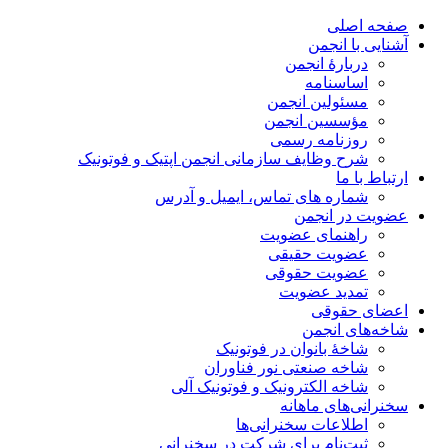
صفحه اصلی
آشنایی با انجمن
دربارۀ انجمن
اساسنامه
مسئولین انجمن
مؤسسین انجمن
روزنامه رسمی
شرح وظایف سازمانی انجمن اپتیک و فوتونیک
ارتباط با ما
شماره های تماس، ایمیل و آدرس
عضویت در انجمن
راهنمای عضویت
عضویت حقیقی
عضویت حقوقی
تمدید عضویت
اعضای حقوقی
شاخه‌های انجمن
شاخۀ بانوان در فوتونیک
شاخه صنعتی نور فناوران
شاخه‌ الکترونیک و فوتونیک آلی
سخنرانی‌های ماهانه
اطلاعات سخنرانی‌‌ها
ثبت‌نام برای شرکت در سخنرانی