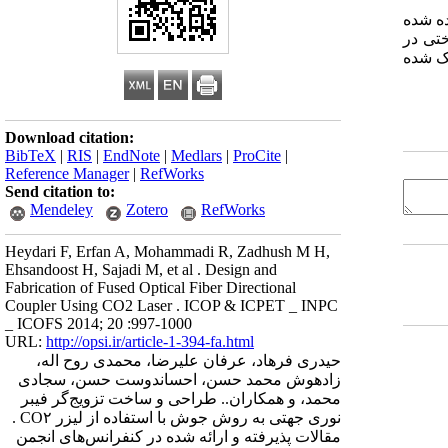
ده شده
ختی در
یک شده
Download citation:
BibTeX
|
RIS
|
EndNote
|
Medlars
|
ProCite
|
Reference Manager
|
RefWorks
Send citation to:
Mendeley
Zotero
RefWorks
Heydari F, Erfan A, Mohammadi R, Zadhush M H,
Ehsandoost H, Sajadi M, et al . Design and
Fabrication of Fused Optical Fiber Directional
Coupler Using CO2 Laser . ICOP & ICPET _ INPC
_ ICOFS 2014; 20 :997-1000
URL:
http://opsi.ir/article-1-394-fa.html
حیدری فرهاد، عرفان علیرضا، محمدی روح اله،
زادهوش محمد حسن، احساندوست حسن، سجادی
محمد، و همکاران.. طراحی و ساخت تزویج‌گر فیبر
نوری جهتی به روش جوش با استفاده از لیزر CO۲ .
مقالات پذیرفته و ارائه شده در کنفرانس‌های انجمن