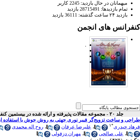
میهمانان در حال بازدید: 2245 کاربر
تمام بازدید‌ها: 28715491 بازدید
بازدید ۲۴ ساعت گذشته: 36111 بازدید
کنفرانس های انجمن
.
جلد ۲۰ - مجموعه مقالات پذیرفته و ارائه شده در بیستمین کنفرانس اپتیک و فوتونیک ایران
طراحی و ساخت تزویج‌گر فیبر نوری جهتی به روش جوش با استفاده از لیز
۱
*
فرهاد حیدری
،
علیرضا عرفان
،
روح اله محمدی
،
علی صالحی
،
مهران دزفولی