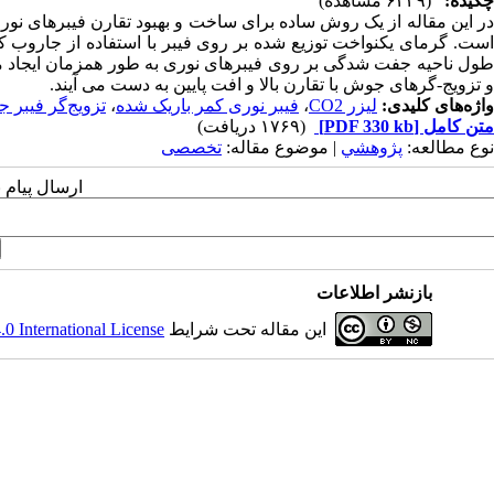
چکیده:
(۶۴۲۹ مشاهده)
در این مقاله از یک روش ساده برای ساخت و بهبود تقارن فیبرهای نور
است. گرمای یکنواخت توزیع شده بر روی فیبر با استفاده از جاروب کر
طول ناحیه جفت شدگی بر روی فیبرهای نوری به طور همزمان ایجاد می‌کن
و تزویج-گرهای جوش با تقارن بالا و افت پایین به دست می آیند.
واژه‌های کلیدی:
لیزر CO2
،
فیبر نوری کمر باریک شده
،
تزویج‌گر فیبر
متن کامل
[PDF 330 kb]
(۱۷۶۹ دریافت)
نوع مطالعه:
پژوهشي
| موضوع مقاله:
تخصصی
ارسال پیام 
بازنشر اطلاعات
این مقاله تحت شرایط
 International License