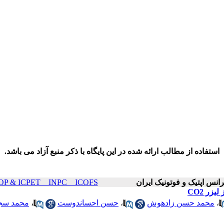
استفاده از مطالب ارائه شده در این پایگاه با ذکر منبع آزاد می باشد.
ICOP & ICPET _ INPC _ ICOFS سال۲۰ صفحات ۱۰۰۰
ر CO2
،
محمد حسن زادهوش
،
حسن احساندوست
،
محمد سج