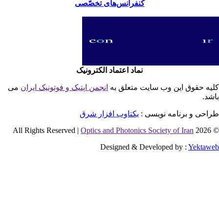
کنفرانس‌های تخصّصی
نماد اعتماد الکترونیک
یه حقوق این وب سایت متعلق به
انجمن اپتیک و فوتونیک ایران
می
شد.
احی و برنامه نویسی :
یکتاوب افزار شرق
Optics and Photonics Society of Iran
© 2026 
Designed & Developed by :
Yektaw