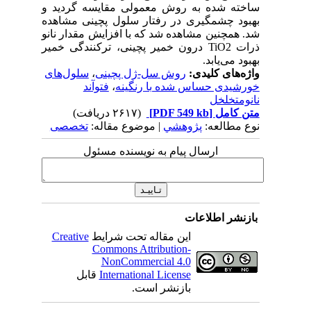
ساخته شده به روش معمولی مقایسه گردید و
بهبود چشمگیری در رفتار سلول پچینی مشاهده
شد. همچنین مشاهده شد که با افزایش مقدار نانو
ذرات TiO2 درون خمیر پچینی، ترکنندگی خمیر
بهبود می‌یابد.
واژه‌های کلیدی:
روش سل-ژل پچینی
،
سلول‌های
خورشیدی حساس شده با رنگینه
،
فتوآند
نانومتخلخل
متن کامل
[PDF 549 kb]
(۲۶۱۷ دریافت)
نوع مطالعه:
پژوهشي
| موضوع مقاله:
تخصصی
ارسال پیام به نویسنده مسئول
بازنشر اطلاعات
این مقاله تحت شرایط
Creative
Commons Attribution-
NonCommercial 4.0
International License
قابل
بازنشر است.