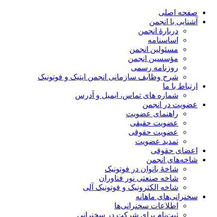
صفحه اصلی
آشنایی با انجمن
دربارۀ انجمن
اساسنامه
مسئولین انجمن
مؤسسین انجمن
روزنامه رسمی
شرح وظایف سازمانی انجمن اپتیک و فوتونیک
ارتباط با ما
شماره های تماس، ایمیل و آدرس
عضویت در انجمن
راهنمای عضویت
عضویت حقیقی
عضویت حقوقی
تمدید عضویت
اعضای حقوقی
شاخه‌های انجمن
شاخۀ بانوان در فوتونیک
شاخه صنعتی نور فناوران
شاخه‌ الکترونیک و فوتونیک آلی
سخنرانی‌های ماهانه
اطلاعات سخنرانی‌‌ها
ثبت‌نام برای شرکت در سخنرانی