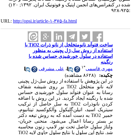
شده در کنفرانس‌های انجمن اپتیک و فوتونیک ایران. ۱۳۹۲; ۲۰
()
:۹۲۵-۹۲۸
URL:
http://opsi.ir/article-۱-۳۷۵-fa.html
ساخت فتوآند نانومتخلخل از نانو ذرات TiO2 با
استفاده از روش سل-ژل پچینی به منظور
استفاده در سلول خورشیدی حساس شده با
رنگینه
۱
*
مهری قاسمی
،
علی مشرقی
چکیده:
(۸۶۲۸ مشاهده)
در این پژوهش با استفاده از روش سل-ژل پچینی
لایه نانو متخلخل TiO2 بر روی شیشه شفاف
رسانا به عنوان فتوآند سلول خورشیدی حساس
شده با رنگینه ایجاد گردید. در این روش با اضافه
کردن نانوذرات TiO2 به سل حاصل از ترکیب
سیتریک اسید، اتیلن‌گلیکول وآلکوکسید تیتانیوم،
خمیر TiO2 به دست آمده که به روش تیغه دکتر
بر بستر رسانا اعمال می‌شود. منحنی جریان-
ولتاژ سلول حاصل تحت نور لامپ زنون محاسبه
شد. نتایج این سلول با نتایج سلول حاوی لایه TiO2