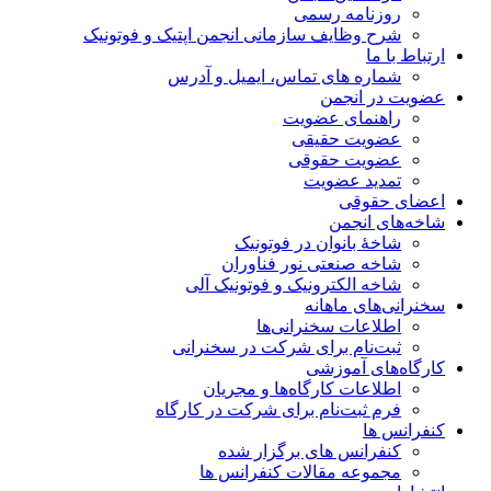
روزنامه رسمی
شرح وظایف سازمانی انجمن اپتیک و فوتونیک
ارتباط با ما
شماره های تماس، ایمیل و آدرس
عضویت در انجمن
راهنمای عضویت
عضویت حقیقی
عضویت حقوقی
تمدید عضویت
اعضای حقوقی
شاخه‌های انجمن
شاخۀ بانوان در فوتونیک
شاخه صنعتی نور فناوران
شاخه‌ الکترونیک و فوتونیک آلی
سخنرانی‌های ماهانه
اطلاعات سخنرانی‌‌ها
ثبت‌نام برای شرکت در سخنرانی
کارگاه‌های آموزشی
اطلاعات کارگاه‌ها و مجریان
فرم ثبت‌نام برای شرکت در کارگاه
کنفرانس ها
کنفرانس های برگزار شده
مجموعه مقالات کنفرانس ها