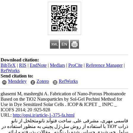
Download citation:
BibTeX
|
RIS
|
EndNote
|
Medlars
|
ProCite
|
Reference Manager
|
RefWorks
Send citation to:
Mendeley
Zotero
RefWorks
ghasemi M, mashreghi A. Fabrication of Nano-Porous Photoanode
Based on the TiO2 Nanoparticles by Sol-Gel Pechini Method for
Use in Dye Sensitized Solar Cells . ICOP & ICPET _ INPC _
ICOFS 2014; 20 :925-928
URL:
http://opsi.ir/article-1-375-fa.html
قاسمی مهری، مشرقی علی. ساخت فتوآند نانومتخلخل از نانو
ذرات TiO۲ با استفاده از روش سل-ژل پچینی به منظور استفاده در
سلول خورشیدی حساس شده با رنگینه . مقالات پذیرفته و ارائه