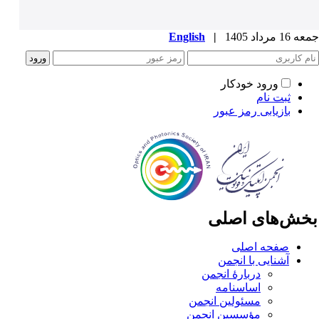
1 مرداد 1405
|
English
ورود خودکار
ثبت نام
بازیابی رمز عبور
خش‌های اصلی
صفحه اصلی
آشنایی با انجمن
دربارۀ انجمن
اساسنامه
مسئولین انجمن
مؤسسین انجمن