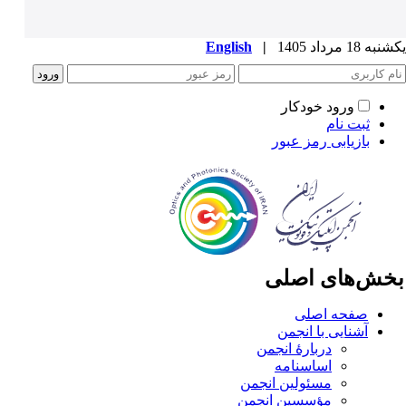
ه 18 مرداد 1405
|
English
ورود خودکار
ثبت نام
بازیابی رمز عبور
خش‌های اصلی
صفحه اصلی
آشنایی با انجمن
دربارۀ انجمن
اساسنامه
مسئولین انجمن
مؤسسین انجمن