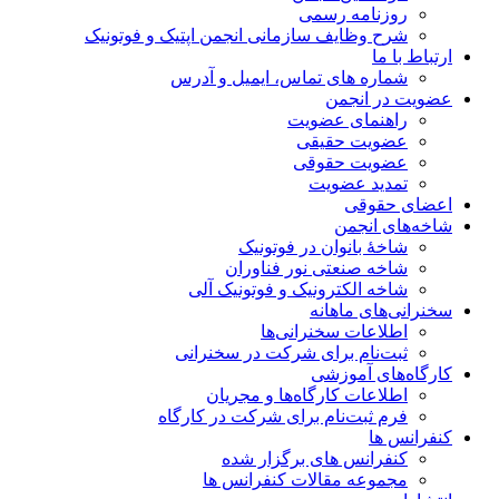
روزنامه رسمی
شرح وظایف سازمانی انجمن اپتیک و فوتونیک
ارتباط با ما
شماره های تماس، ایمیل و آدرس
عضویت در انجمن
راهنمای عضویت
عضویت حقیقی
عضویت حقوقی
تمدید عضویت
اعضای حقوقی
شاخه‌های انجمن
شاخۀ بانوان در فوتونیک
شاخه صنعتی نور فناوران
شاخه‌ الکترونیک و فوتونیک آلی
سخنرانی‌های ماهانه
اطلاعات سخنرانی‌‌ها
ثبت‌نام برای شرکت در سخنرانی
کارگاه‌های آموزشی
اطلاعات کارگاه‌ها و مجریان
فرم ثبت‌نام برای شرکت در کارگاه
کنفرانس ها
کنفرانس های برگزار شده
مجموعه مقالات کنفرانس ها