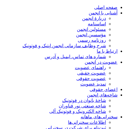
صفحه اصلی
آشنایی با انجمن
دربارۀ انجمن
اساسنامه
مسئولین انجمن
مؤسسین انجمن
روزنامه رسمی
شرح وظایف سازمانی انجمن اپتیک و فوتونیک
ارتباط با ما
شماره های تماس، ایمیل و آدرس
عضویت در انجمن
راهنمای عضویت
عضویت حقیقی
عضویت حقوقی
تمدید عضویت
اعضای حقوقی
شاخه‌های انجمن
شاخۀ بانوان در فوتونیک
شاخه صنعتی نور فناوران
شاخه‌ الکترونیک و فوتونیک آلی
سخنرانی‌های ماهانه
اطلاعات سخنرانی‌‌ها
ثبت‌نام برای شرکت در سخنرانی