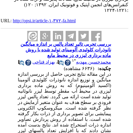
کنفرانس‌های انجمن اپتیک و فوتونیک ایران. ۱۳۹۲; ۲۰
()
:۱۲۲۱-۱۲۲۴
URL:
http://opsi.ir/article-۱-۳۷۲-fa.html
بررسی تجربی تاثیر تعداد پالس بر اندازه میانگین
نانوذرات کلوئیدی آلومینای تولید شده با روش
ماده برداری لیزری در محیط مایع
۱
*
محمدحسین مهدیه
،
بهزاد فتاحی
چکیده:
(۶۶۳۶ مشاهده)
در این مقاله نتایج تجربی حاصل از بررسی اندازه
میانگین و توزیع اندازه نانوذرات کلوئیدی آلومینا
(اکسید آلومینیوم) که به روش ماده برداری
لیزری در محیط آب مقطر توسط لیزر نانوثانیه
تولید شده است ارائه می گردد. تعداد پالس لیزر
فرودی بر سطح هدف به عنوان متغیر آزمایش در
نظر گرفته شده است. میکروسکوپ الکترونی
پیمایشی برای تصویر برداری از ذرات بکار گرفته
شده است. با استفاده از روش پردازش تصاویر
اندازه ذرات استخراج شده اند. نتایج بدست آمده
نشان دادند که با افزایش تعداد پالسهای لیزر