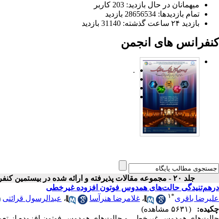
میهمانان در حال بازدید: 203 کاربر
تمام بازدید‌ها: 28656534 بازدید
بازدید ۲۴ ساعت گذشته: 31140 بازدید
کنفرانس های انجمن
.
جلد ۲۰ - مجموعه مقالات پذیرفته و ارائه شده در بیستمین کنفرانس اپتیک و فوتونیک ایران
درهم‌تنیدگی حالت‌های همدوس فوتون افزوده غیرخطی
۱
*
علیرضا باقری
،
غلامرضا هنرآسا
،
عبدالرسول قرائتی
چکیده:
(۵۶۳۱ مشاهده)
حالت‌های همدوس غیرخطی و حالت‌های همدوس فوتون افزوده از تعمیم‌