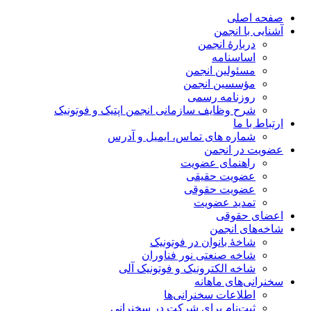
صفحه اصلی
آشنایی با انجمن
دربارۀ انجمن
اساسنامه
مسئولین انجمن
مؤسسین انجمن
روزنامه رسمی
شرح وظایف سازمانی انجمن اپتیک و فوتونیک
ارتباط با ما
شماره های تماس، ایمیل و آدرس
عضویت در انجمن
راهنمای عضویت
عضویت حقیقی
عضویت حقوقی
تمدید عضویت
اعضای حقوقی
شاخه‌های انجمن
شاخۀ بانوان در فوتونیک
شاخه صنعتی نور فناوران
شاخه‌ الکترونیک و فوتونیک آلی
سخنرانی‌های ماهانه
اطلاعات سخنرانی‌‌ها
ثبت‌نام برای شرکت در سخنرانی