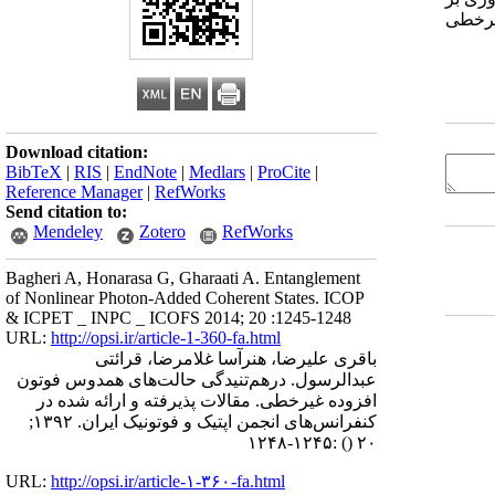
یرخطی
Download citation:
BibTeX
|
RIS
|
EndNote
|
Medlars
|
ProCite
|
Reference Manager
|
RefWorks
Send citation to:
Mendeley
Zotero
RefWorks
Bagheri A, Honarasa G, Gharaati A. Entanglement
of Nonlinear Photon-Added Coherent States. ICOP
& ICPET _ INPC _ ICOFS 2014; 20 :1245-1248
URL:
http://opsi.ir/article-1-360-fa.html
باقری علیرضا، هنرآسا غلامرضا، قرائتی
عبدالرسول. درهم‌تنیدگی حالت‌های همدوس فوتون
افزوده غیرخطی. مقالات پذیرفته و ارائه شده در
کنفرانس‌های انجمن اپتیک و فوتونیک ایران. ۱۳۹۲;
:۱۲۴۵-۱۲۴۸
()
۲۰
URL:
http://opsi.ir/article-۱-۳۶۰-fa.html