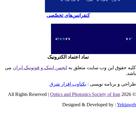
کنفرانس‌های تخصّصی
نماد اعتماد الکترونیک
یه حقوق این وب سایت متعلق به
انجمن اپتیک و فوتونیک ایران
می
شد.
احی و برنامه نویسی :
یکتاوب افزار شرق
Optics and Photonics Society of Iran
© 2026 
Designed & Developed by :
Yektaw