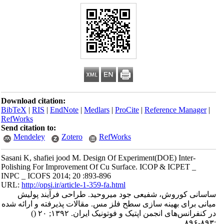
Download citation:
BibTeX
|
RIS
|
EndNote
|
Medlars
|
ProCite
|
Reference Manager
|
RefWorks
Send citation to:
Mendeley
Zotero
RefWorks
Sasani K, shafiei jood M. Design Of Experiment(DOE) Inter-
Polishing For Improvement Of Cu Surface. ICOP & ICPET _
INPC _ ICOFS 2014; 20 :893-896
URL:
http://opsi.ir/article-1-359-fa.html
ساسانی کوروش، شفیعی جود میروحید. طراحی فرآیند پولیش
میانی برای بهینه سازی سطح فلز مس. مقالات پذیرفته و ارائه شده
در کنفرانس‌های انجمن اپتیک و فوتونیک ایران. ۱۳۹۲; ۲۰
()
:۸۹۳-۸۹۶