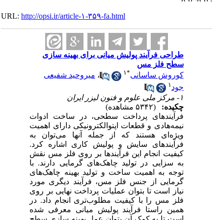
URL:
http://opsi.ir/article-۱-۳۵۹-fa.html
طراحی فرآیند پولیش میانی برای بهینه سازی
سطح فلز مس
۱
*
کوروش ساسانی
،
میروحید شفیعی
۱
جود
۱- مرکز ملی علوم و فنون لیزر ایران
چکیده:
(۵۳۴۲ مشاهده)
فرآیندهای پرداخت سطحی، در ساخت ادوات
نیمه‌هادی و قطعات اپتوالکترونیکی دارای اهمیت
ویژه‌ای هستند که از جمله آنها می‌توان به
فرآیندهای سایش و پولیش کاری اشاره کرد.
کیفیت انجام این فرآیندها بر روی فلز مس نقش
به سزایی در تولید چاهک‌های گرمایی دارند. با
توجه به اهمیت ساخت و تولید بهینه چاهک‌های
گرمایی از جنس فلز مس، فرآیند دیگری مورد
نیاز است تا بتوان عملیات پرداخت نهایی بر روی
فلز مس را با کیفیت مطلوب‌تری انجام داد. در
همین راستا فرآیند پولیش میانی معرفی شده
است تا به کمک آن بتوان عمل بهینه سازی سطح