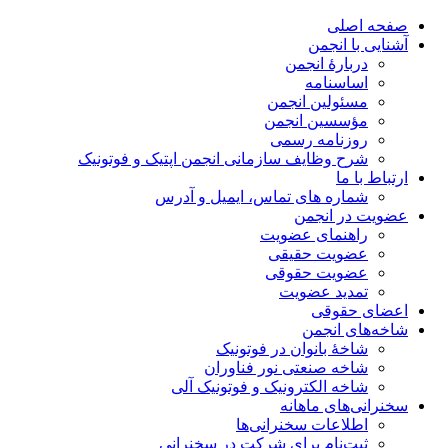
صفحه اصلی
آشنایی با انجمن
دربارۀ انجمن
اساسنامه
مسئولین انجمن
مؤسسین انجمن
روزنامه رسمی
شرح وظایف سازمانی انجمن اپتیک و فوتونیک
ارتباط با ما
شماره های تماس، ایمیل و آدرس
عضویت در انجمن
راهنمای عضویت
عضویت حقیقی
عضویت حقوقی
تمدید عضویت
اعضای حقوقی
شاخه‌های انجمن
شاخۀ بانوان در فوتونیک
شاخه صنعتی نور فناوران
شاخه‌ الکترونیک و فوتونیک آلی
سخنرانی‌های ماهانه
اطلاعات سخنرانی‌‌ها
ثبت‌نام برای شرکت در سخنرانی