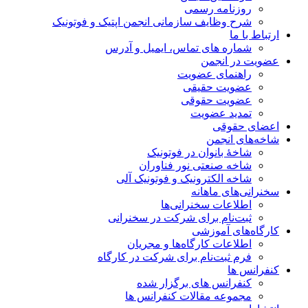
روزنامه رسمی
شرح وظایف سازمانی انجمن اپتیک و فوتونیک
ارتباط با ما
شماره های تماس، ایمیل و آدرس
عضویت در انجمن
راهنمای عضویت
عضویت حقیقی
عضویت حقوقی
تمدید عضویت
اعضای حقوقی
شاخه‌های انجمن
شاخۀ بانوان در فوتونیک
شاخه صنعتی نور فناوران
شاخه‌ الکترونیک و فوتونیک آلی
سخنرانی‌های ماهانه
اطلاعات سخنرانی‌‌ها
ثبت‌نام برای شرکت در سخنرانی
کارگاه‌های آموزشی
اطلاعات کارگاه‌ها و مجریان
فرم ثبت‌نام برای شرکت در کارگاه
کنفرانس ها
کنفرانس های برگزار شده
مجموعه مقالات کنفرانس ها