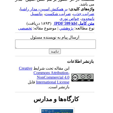
می باشد.
واژه‌های کلیدی:
بر همکنش اسپین- مدار راشبا
،
ضرایب جذب
،
ضرایب شکست
،
پتانسیل
نامحدود
،
خواص نوری
متن کامل
[PDF 599 kb]
(۱۸۹۳ دریافت)
نوع مطالعه:
پژوهشي
| موضوع مقاله:
تخصصی
ارسال پیام به نویسنده مسئول
بازنشر اطلاعات
این مقاله تحت شرایط
Creative
Commons Attribution-
NonCommercial 4.0
International License
قابل
بازنشر است.
کارگاه‌ها و مدارس