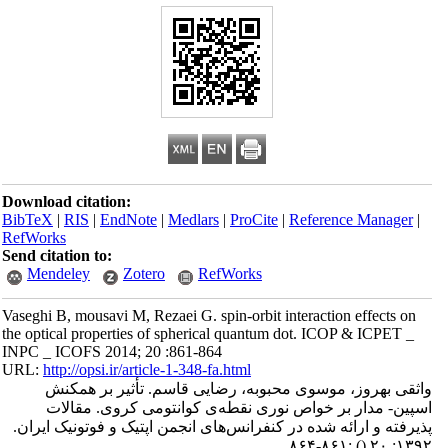
Download citation:
BibTeX
|
RIS
|
EndNote
|
Medlars
|
ProCite
|
Reference Manager
|
RefWorks
Send citation to:
Mendeley
Zotero
RefWorks
Vaseghi B, mousavi M, Rezaei G. spin-orbit interaction effects on
the optical properties of spherical quantum dot. ICOP & ICPET _
INPC _ ICOFS 2014; 20 :861-864
URL:
http://opsi.ir/article-1-348-fa.html
واثقی بهروز، موسوی محبوبه، رضایی قاسم. تأثیر بر همکنش
اسپین- مدار بر خواص نوری نقطه‌ی کوانتومی کروی. مقالات
پذیرفته و ارائه شده در کنفرانس‌های انجمن اپتیک و فوتونیک ایران.
:۸۶۱-۸۶۴
()
۱۳۹۲; ۲۰