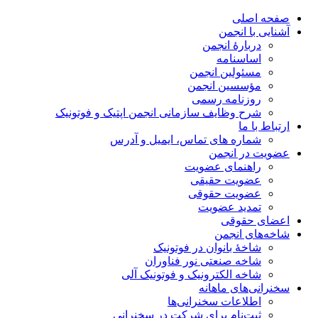
صفحه اصلی
آشنایی با انجمن
دربارۀ انجمن
اساسنامه
مسئولین انجمن
مؤسسین انجمن
روزنامه رسمی
شرح وظایف سازمانی انجمن اپتیک و فوتونیک
ارتباط با ما
شماره های تماس، ایمیل و آدرس
عضویت در انجمن
راهنمای عضویت
عضویت حقیقی
عضویت حقوقی
تمدید عضویت
اعضای حقوقی
شاخه‌های انجمن
شاخۀ بانوان در فوتونیک
شاخه صنعتی نور فناوران
شاخه‌ الکترونیک و فوتونیک آلی
سخنرانی‌های ماهانه
اطلاعات سخنرانی‌‌ها
ثبت‌نام برای شرکت در سخنرانی