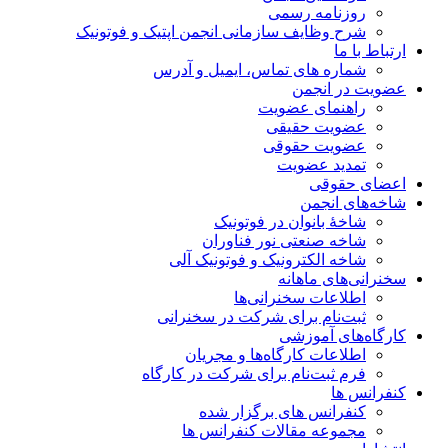
روزنامه رسمی
شرح وظایف سازمانی انجمن اپتیک و فوتونیک
ارتباط با ما
شماره های تماس، ایمیل و آدرس
عضویت در انجمن
راهنمای عضویت
عضویت حقیقی
عضویت حقوقی
تمدید عضویت
اعضای حقوقی
شاخه‌های انجمن
شاخۀ بانوان در فوتونیک
شاخه صنعتی نور فناوران
شاخه‌ الکترونیک و فوتونیک آلی
سخنرانی‌های ماهانه
اطلاعات سخنرانی‌‌ها
ثبت‌نام برای شرکت در سخنرانی
کارگاه‌های آموزشی
اطلاعات کارگاه‌ها و مجریان
فرم ثبت‌نام برای شرکت در کارگاه
کنفرانس ها
کنفرانس های برگزار شده
مجموعه مقالات کنفرانس ها