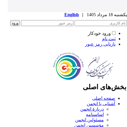
ه 18 مرداد 1405
|
English
ورود خودکار
ثبت نام
بازیابی رمز عبور
خش‌های اصلی
صفحه اصلی
آشنایی با انجمن
دربارۀ انجمن
اساسنامه
مسئولین انجمن
مؤسسین انجمن