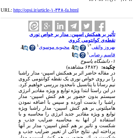
URL:
http://opsi.ir/article-۱-۳۴۸-fa.html
تأثیر بر همکنش اسپین- مدار بر خواص نوری
نقطه‌ی کوانتومی کروی
۱
۱
*
بهروز واثقی
،
محبوبه موسوی
،
۱
قاسم رضایی
۱- دانشگاه یاسوج
چکیده:
(۶۴۸۲ مشاهده)
در مقاله حاضر اثر بر همکنش اسپین- مدار راشبا
را بر روی خواص نوری یک نقطه کوانتومی کروی
نیم رسانا با پتانسیل نامحدود بررسی خواهیم کرد.
در این راستا ابتدا ویژه توابع و ویژه مقادیر انرژی
سیستم بدون حضور بر هم کنش اسپین- مدار
راشبا را بدست آورده و سپس با اضافه نمودن
هامیلتونی بر هم کنش اسپین- مدار راشبا ویژه
توابع و ویژه مقادیر جدید انرژی را محاسبه و با
استفاده از انها به محاسبه ضرایب جذب و
شکست و تاثیر بر هم کنش اسپین- مدار بر آنها
پرداخته ایم. نتایج حاکی از تغییر ضرایب جذب و
شکست در اثر حضور بر هم کنش اسپین- مدار