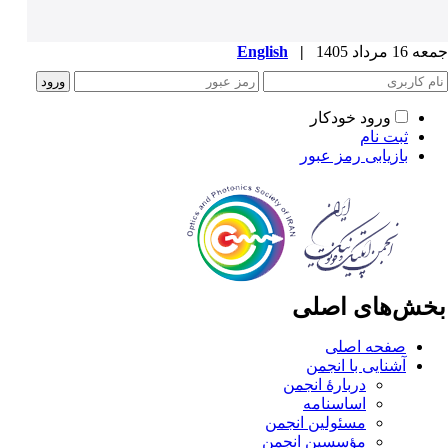
1 مرداد 1405
|
English
ورود خودکار
ثبت نام
بازیابی رمز عبور
خش‌های اصلی
صفحه اصلی
آشنایی با انجمن
دربارۀ انجمن
اساسنامه
مسئولین انجمن
مؤسسین انجمن