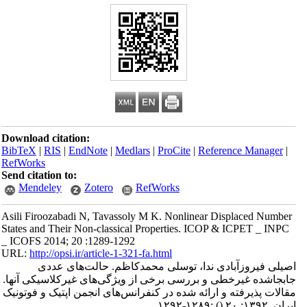
Download citation:
BibTeX
|
RIS
|
EndNote
|
Medlars
|
ProCite
|
Reference Manager
|
RefWorks
Send citation to:
Mendeley
Zotero
RefWorks
Asili Firoozabadi N, Tavassoly M K. Nonlinear Displaced Number
States and Their Non-classical Properties. ICOP & ICPET _ INPC
_ ICOFS 2014; 20 :1289-1292
URL:
http://opsi.ir/article-1-321-fa.html
اصیلی فیروزآبادی ندا، توسلی محمدکاظم. حالت‌های عددی
جابجا‌شده غیرخطی و بررسی برخی از ویژگی‌های غیرکلاسیکی آنها.
مقالات پذیرفته و ارائه شده در کنفرانس‌های انجمن اپتیک و فوتونیک
ایران. ۱۳۹۲; ۲۰
()
:۱۲۸۹-۱۲۹۲