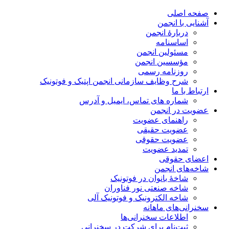
صفحه اصلی
آشنایی با انجمن
دربارۀ انجمن
اساسنامه
مسئولین انجمن
مؤسسین انجمن
روزنامه رسمی
شرح وظایف سازمانی انجمن اپتیک و فوتونیک
ارتباط با ما
شماره های تماس، ایمیل و آدرس
عضویت در انجمن
راهنمای عضویت
عضویت حقیقی
عضویت حقوقی
تمدید عضویت
اعضای حقوقی
شاخه‌های انجمن
شاخۀ بانوان در فوتونیک
شاخه صنعتی نور فناوران
شاخه‌ الکترونیک و فوتونیک آلی
سخنرانی‌های ماهانه
اطلاعات سخنرانی‌‌ها
ثبت‌نام برای شرکت در سخنرانی