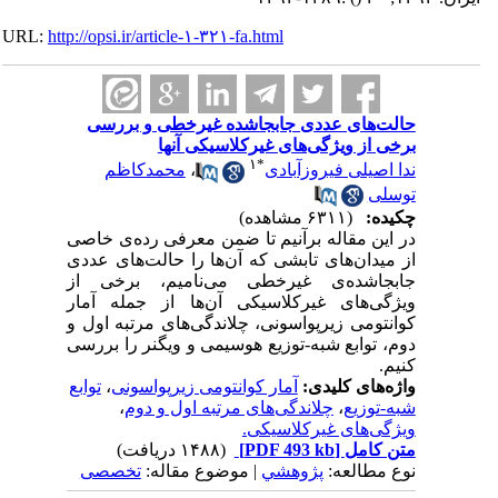
URL:
http://opsi.ir/article-۱-۳۲۱-fa.html
حالت‌های عددی جابجا‌شده غیرخطی و بررسی
برخی از ویژگی‌های غیرکلاسیکی آنها
۱
*
ندا اصیلی فیروزآبادی
،
محمدکاظم
توسلی
چکیده:
(۶۳۱۱ مشاهده)
در این مقاله برآنیم تا ضمن معرفی رده‌ی خاصی
از میدان‌های تابشی که آن‌ها را حالت‌های عددی
جابجاشده‌ی غیرخطی می‌نامیم، برخی از
ویژگی‌های غیرکلاسیکی آن‌ها از جمله آمار
کوانتومی زیرپواسونی، چلاندگی‌های مرتبه اول و
دوم، توابع شبه-توزیع هوسیمی و ویگنر را بررسی
کنیم.
واژه‌های کلیدی:
آمار کوانتومی زیرپواسونی
،
توابع
شبه-توزیع
،
چلاندگی‌های مرتبه اول و دوم
،
ویژگی‌های غیرکلاسیکی.
متن کامل
[PDF 493 kb]
(۱۴۸۸ دریافت)
نوع مطالعه:
پژوهشي
| موضوع مقاله:
تخصصی