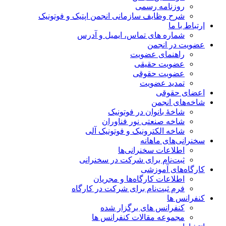
روزنامه رسمی
شرح وظایف سازمانی انجمن اپتیک و فوتونیک
ارتباط با ما
شماره های تماس، ایمیل و آدرس
عضویت در انجمن
راهنمای عضویت
عضویت حقیقی
عضویت حقوقی
تمدید عضویت
اعضای حقوقی
شاخه‌های انجمن
شاخۀ بانوان در فوتونیک
شاخه صنعتی نور فناوران
شاخه‌ الکترونیک و فوتونیک آلی
سخنرانی‌های ماهانه
اطلاعات سخنرانی‌‌ها
ثبت‌نام برای شرکت در سخنرانی
کارگاه‌های آموزشی
اطلاعات کارگاه‌ها و مجریان
فرم ثبت‌نام برای شرکت در کارگاه
کنفرانس ها
کنفرانس های برگزار شده
مجموعه مقالات کنفرانس ها