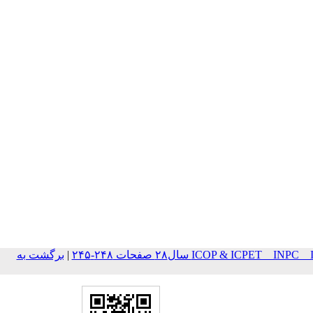
ICOP & ICPET _ IN سال۲۸ صفحات ۲۴۸-۲۴۵
|
برگشت به