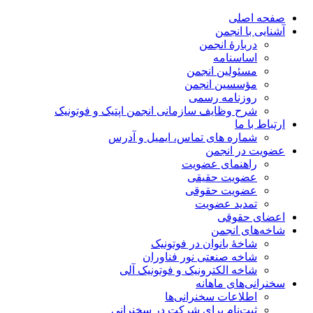
صفحه اصلی
آشنایی با انجمن
دربارۀ انجمن
اساسنامه
مسئولین انجمن
مؤسسین انجمن
روزنامه رسمی
شرح وظایف سازمانی انجمن اپتیک و فوتونیک
ارتباط با ما
شماره های تماس، ایمیل و آدرس
عضویت در انجمن
راهنمای عضویت
عضویت حقیقی
عضویت حقوقی
تمدید عضویت
اعضای حقوقی
شاخه‌های انجمن
شاخۀ بانوان در فوتونیک
شاخه صنعتی نور فناوران
شاخه‌ الکترونیک و فوتونیک آلی
سخنرانی‌های ماهانه
اطلاعات سخنرانی‌‌ها
ثبت‌نام برای شرکت در سخنرانی