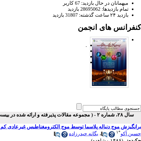
میهمانان در حال بازدید: 67 کاربر
تمام بازدید‌ها: 28695062 بازدید
بازدید ۲۴ ساعت گذشته: 31807 بازدید
کنفرانس های انجمن
.
سال ۲۸، شماره ۲ - ( مجموعه مقالات پذیرفته و ارائه شده در بیست و هشتمین کنفرانس اپتیک و فوتونیک ایران ۱۴۰۰ )
برانگیزش موج دنباله پلاسما توسط موج الکترومغناطیس غیرعادی کم
۱
*
حسین آکو
،
یگانه حیدرزاده
چکیده:
(۱۴۸۶ مشاهده)