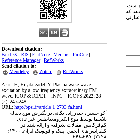
ه است.
دهد که
 موج X بزرگتر از است، به عبارتی
Download citation:
BibTeX
|
RIS
|
EndNote
|
Medlars
|
ProCite
|
Reference Manager
|
RefWorks
Send citation to:
Mendeley
Zotero
RefWorks
Akou H, Heydarzadeh Y. Plasma wake wave
excitation by a low-frequency extraordinary EM
wave. ICOP & ICPET _ INPC _ ICOFS 2022; 28
(2) :245-248
URL:
http://opsi.ir/article-1-2783-fa.html
آکو حسین، حیدرزاده یگانه. برانگیزش موج دنباله
پلاسما توسط موج الکترومغناطیس غیرعادی
کم‌فرکانس. مقالات پذیرفته و ارائه شده در
کنفرانس‌های انجمن اپتیک و فوتونیک ایران. ۱۴۰۰;
۲۸ (۲) :۲۴۵-۲۴۸