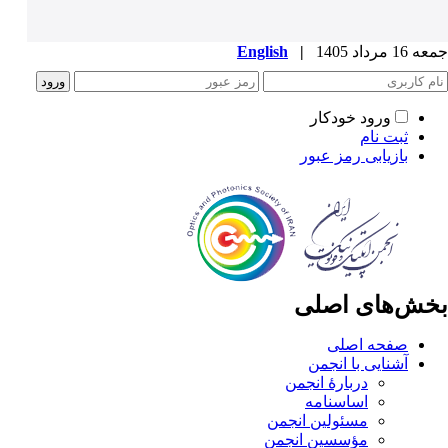
جمعه 16 مرداد 1405
|
English
ورود خودکار
ثبت نام
بازیابی رمز عبور
بخش‌های اصلی
صفحه اصلی
آشنایی با انجمن
دربارۀ انجمن
اساسنامه
مسئولین انجمن
مؤسسین انجمن