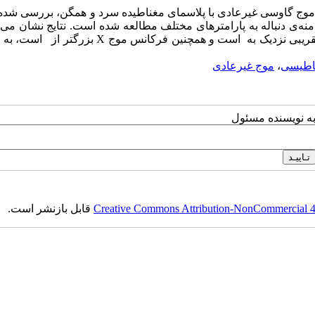
کنش موج گاوسی غیرعادی با پلاسمای مغناطیده سرد و همگن، بررسی شد
امنه‌ی دنباله به پارامترهای مختلف مطالعه شده است. نتایج نشان می‌
نوسانات دنباله‌ی بزرگتر، هنگامی رخ می‌دهند که طول پالس به طور تقریبی نزدیک به است و همچنین فرکانس
ناطیسی
،
موج غیرعادی
به نویسنده مسئول
Creative Commons Attribution-NonCommercial 4.0
قابل بازنشر است.