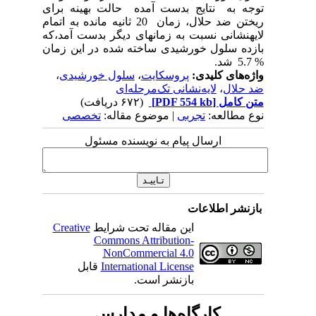
توجه به نتایج بدست آمده حالت بهینه برای
ریختن ضد حلال، زمان 20 ثانیه مانده به اتمام
لایه­نشانی نسبت به زمان­های دیگر بدست آمد،که
بازده سلول خورشیدی ساخته شده در این زمان
% 5.7 شد.
واژه‌های کلیدی:
پروسکایت
،
سلول خورشیدی
،
ضد حلال
،
لایه‌نشانی تک‌مرحله‌ای
متن کامل
[PDF 554 kb]
(۶۷۲ دریافت)
نوع مطالعه:
تجربی
| موضوع مقاله:
تخصصی
ارسال پیام به نویسنده مسئول
بازنشر اطلاعات
این مقاله تحت شرایط
Creative
Commons Attribution-
NonCommercial 4.0
International License
قابل
بازنشر است.
کارگاه‌ها و مدارس