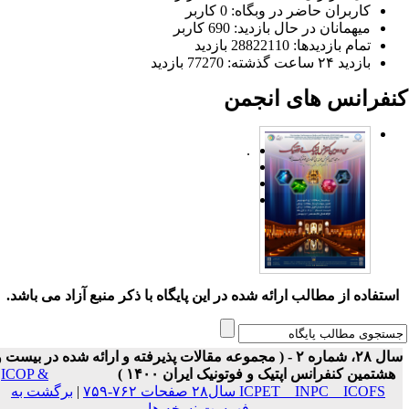
کاربران حاضر در وبگاه: 0 کاربر
میهمانان در حال بازدید: 690 کاربر
تمام بازدید‌ها: 28822110 بازدید
بازدید ۲۴ ساعت گذشته: 77270 بازدید
نفرانس های انجمن
.
ستفاده از مطالب ارائه شده در این پایگاه با ذکر منبع آزاد می باشد.
سال ۲۸، شماره ۲ - ( مجموعه مقالات پذیرفته و ارائه شده در بیست و
هشتمین کنفرانس اپتیک و فوتونیک ایران ۱۴۰۰ )
ICOP &
ICPET _ INPC _ ICOFS سال۲۸ صفحات ۷۶۲-۷۵۹
|
برگشت به
فهرست نسخه ها