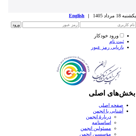
ه 18 مرداد 1405
|
English
ورود خودکار
ثبت نام
بازیابی رمز عبور
خش‌های اصلی
صفحه اصلی
آشنایی با انجمن
دربارۀ انجمن
اساسنامه
مسئولین انجمن
مؤسسین انجمن