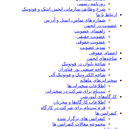
روزنامه رسمی
شرح وظایف سازمانی انجمن اپتیک و فوتونیک
ارتباط با ما
شماره های تماس، ایمیل و آدرس
عضویت در انجمن
راهنمای عضویت
عضویت حقیقی
عضویت حقوقی
تمدید عضویت
اعضای حقوقی
شاخه‌های انجمن
شاخۀ بانوان در فوتونیک
شاخه صنعتی نور فناوران
شاخه‌ الکترونیک و فوتونیک آلی
سخنرانی‌های ماهانه
اطلاعات سخنرانی‌‌ها
ثبت‌نام برای شرکت در سخنرانی
کارگاه‌های آموزشی
اطلاعات کارگاه‌ها و مجریان
فرم ثبت‌نام برای شرکت در کارگاه
کنفرانس ها
کنفرانس های برگزار شده
مجموعه مقالات کنفرانس ها