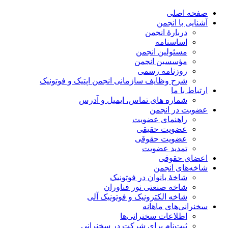
صفحه اصلی
آشنایی با انجمن
دربارۀ انجمن
اساسنامه
مسئولین انجمن
مؤسسین انجمن
روزنامه رسمی
شرح وظایف سازمانی انجمن اپتیک و فوتونیک
ارتباط با ما
شماره های تماس، ایمیل و آدرس
عضویت در انجمن
راهنمای عضویت
عضویت حقیقی
عضویت حقوقی
تمدید عضویت
اعضای حقوقی
شاخه‌های انجمن
شاخۀ بانوان در فوتونیک
شاخه صنعتی نور فناوران
شاخه‌ الکترونیک و فوتونیک آلی
سخنرانی‌های ماهانه
اطلاعات سخنرانی‌‌ها
ثبت‌نام برای شرکت در سخنرانی