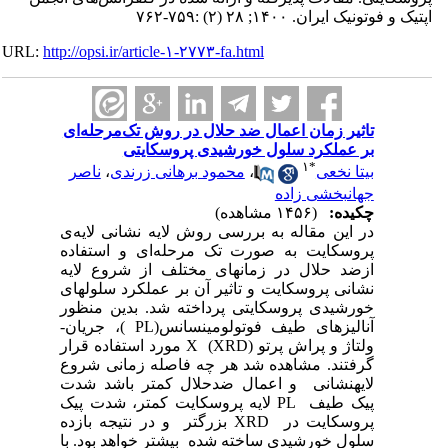
اپتیک و فوتونیک ایران. ۱۴۰۰; ۲۸ (۲) :۷۵۹-۷۶۲
URL:
http://opsi.ir/article-۱-۲۷۷۳-fa.html
تاثیر زمان اعمال ضد حلال در روش تک‌مرحله‌ای
بر عملکرد سلول خورشیدی پروسکایتی
۱
*
بیتا نخعی
،
محمود برهانی زرندی
،
ناصر
جهانبخشی زاده
چکیده:
(۱۴۵۶ مشاهده)
در این مقاله به بررسی روش لایه نشانی لایه‌ی
پروسکایت به‌ صورت تک مرحله‌ای و استفاده
ازضد حلال در زمان­های مختلف از شروع لایه
نشانی پروسکایت و تاثیر آن بر عملکرد سلول­های
خورشیدی پروسکایتی پرداخته‌ شد. بدین منظور
آنالیزهای طیف فوتولومینسانس(PL )، جریان-
ولتاژ و پراش پرتو X (XRD) مورد استفاده قرار
گرفتند. مشاهده شد هر چه فاصله زمانی شروع
لایه­نشانی و اعمال ضد­حلال کم­تر باشد شدت
پیک طیف PL لایه پروسکایت کم­تر، شدت پیک
پروسکایت در XRD بزرگ­تر و در نتیجه بازده
سلول خورشیدی ساخته شده بیشتر خواهد بود. با