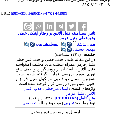
۲۸ (۲) :۸۱۲-۸۱۵
URL:
http://opsi.ir/article-۱-۲۷۵۱-fa.html
تاثیر اسیدآمینه فنیل آلانین بر رفتار اپتیکی خطی
وغیرخطی متیل قرمز
۱
*
معین آزادی
،
سهیل شریفی
،
مهدی حسینی
چکیده:
(۱۴۲۱ مشاهده)
در این مقاله طیف جذب خطی و جذب غیر خطی
متیل قرمز همراه غلظت های مختلف آمینواسید
فنیل آلانین با استفاده از روبشگر زد و طیف سنج
نوری مورد بررسی قرار گرفته شده است.
همچنین ممان دو قطبی مولکول متیل قرمز و
فنیل آلانین موردبررسی قرار گرفته شده است.
واژه‌های کلیدی:
اپتیک غیرخطی
،
جذب
،
فنیل
آلانین
،
متیل قرمز
متن کامل
[PDF 833 kb]
(۹۴۳ دریافت)
نوع مطالعه:
تجربی
| موضوع مقاله:
تخصصی
ارسال پیام به نویسنده مسئول