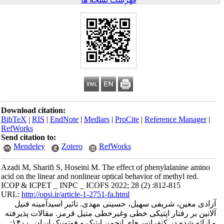
Download citation:
BibTeX
|
RIS
|
EndNote
|
Medlars
|
ProCite
|
Reference Manager
|
RefWorks
Send citation to:
Mendeley
Zotero
RefWorks
Azadi M, Sharifi S, Hoseini M. The effect of phenylalanine amino
acid on the linear and nonlinear optical behavior of methyl red.
ICOP & ICPET _ INPC _ ICOFS 2022; 28 (2) :812-815
URL:
http://opsi.ir/article-1-2751-fa.html
آزادی معین، شریفی سهیل، حسینی مهدی. تاثیر اسیدآمینه فنیل
آلانین بر رفتار اپتیکی خطی وغیرخطی متیل قرمز. مقالات پذیرفته
و ارائه شده در کنفرانس‌های انجمن اپتیک و فوتونیک ایران. ۱۴۰۰;