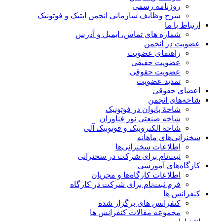
روزنامه رسمی
شرح وظایف سازمانی انجمن اپتیک و فوتونیک
ارتباط با ما
شماره های تماس، ایمیل و آدرس
عضویت در انجمن
راهنمای عضویت
عضویت حقیقی
عضویت حقوقی
تمدید عضویت
اعضای حقوقی
شاخه‌های انجمن
شاخۀ بانوان در فوتونیک
شاخه صنعتی نور فناوران
شاخه‌ الکترونیک و فوتونیک آلی
سخنرانی‌های ماهانه
اطلاعات سخنرانی‌‌ها
ثبت‌نام برای شرکت در سخنرانی
کارگاه‌های آموزشی
اطلاعات کارگاه‌ها و مجریان
فرم ثبت‌نام برای شرکت در کارگاه
کنفرانس ها
کنفرانس های برگزار شده
مجموعه مقالات کنفرانس ها