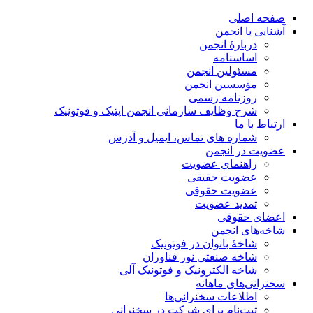
صفحه اصلی
آشنایی با انجمن
دربارۀ انجمن
اساسنامه
مسئولین انجمن
مؤسسین انجمن
روزنامه رسمی
شرح وظایف سازمانی انجمن اپتیک و فوتونیک
ارتباط با ما
شماره های تماس، ایمیل و آدرس
عضویت در انجمن
راهنمای عضویت
عضویت حقیقی
عضویت حقوقی
تمدید عضویت
اعضای حقوقی
شاخه‌های انجمن
شاخۀ بانوان در فوتونیک
شاخه صنعتی نور فناوران
شاخه‌ الکترونیک و فوتونیک آلی
سخنرانی‌های ماهانه
اطلاعات سخنرانی‌‌ها
ثبت‌نام برای شرکت در سخنرانی