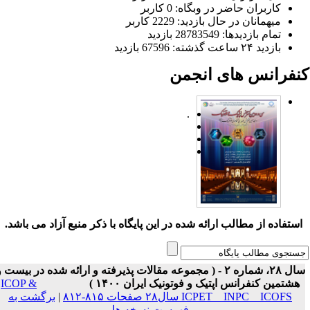
کاربران حاضر در وبگاه: 0 کاربر
میهمانان در حال بازدید: 2229 کاربر
تمام بازدید‌ها: 28783549 بازدید
بازدید ۲۴ ساعت گذشته: 67596 بازدید
نفرانس های انجمن
.
ستفاده از مطالب ارائه شده در این پایگاه با ذکر منبع آزاد می باشد.
سال ۲۸، شماره ۲ - ( مجموعه مقالات پذیرفته و ارائه شده در بیست و
هشتمین کنفرانس اپتیک و فوتونیک ایران ۱۴۰۰ )
ICOP &
ICPET _ INPC _ ICOFS سال۲۸ صفحات ۸۱۵-۸۱۲
|
برگشت به
فهرست نسخه ها