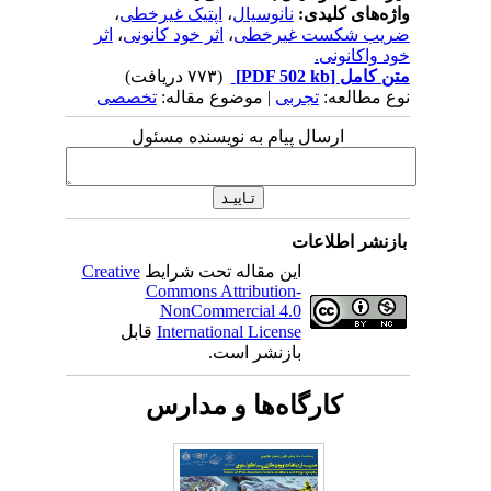
واژه‌های کلیدی:
نانوسیال
،
اپتیک غیرخطی
،
ضریب شکست غیرخطی
،
اثر خود کانونی
،
اثر
خود واکانونی.
متن کامل
[PDF 502 kb]
(۷۷۳ دریافت)
نوع مطالعه:
تجربی
| موضوع مقاله:
تخصصی
ارسال پیام به نویسنده مسئول
بازنشر اطلاعات
این مقاله تحت شرایط
Creative
Commons Attribution-
NonCommercial 4.0
International License
قابل
بازنشر است.
کارگاه‌ها و مدارس