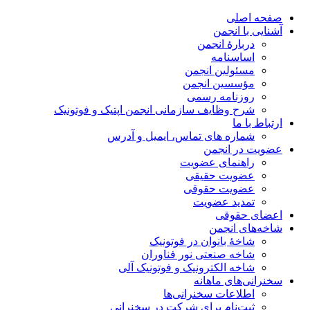
صفحه اصلی
آشنایی با انجمن
دربارۀ انجمن
اساسنامه
مسئولین انجمن
مؤسسین انجمن
روزنامه رسمی
شرح وظایف سازمانی انجمن اپتیک و فوتونیک
ارتباط با ما
شماره های تماس، ایمیل و آدرس
عضویت در انجمن
راهنمای عضویت
عضویت حقیقی
عضویت حقوقی
تمدید عضویت
اعضای حقوقی
شاخه‌های انجمن
شاخۀ بانوان در فوتونیک
شاخه صنعتی نور فناوران
شاخه‌ الکترونیک و فوتونیک آلی
سخنرانی‌های ماهانه
اطلاعات سخنرانی‌‌ها
ثبت‌نام برای شرکت در سخنرانی