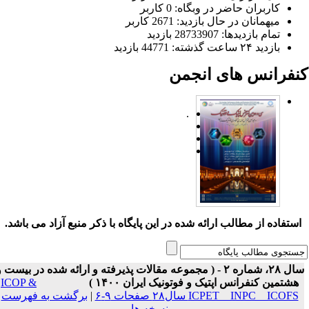
کاربران حاضر در وبگاه: 0 کاربر
میهمانان در حال بازدید: 2671 کاربر
تمام بازدید‌ها: 28733907 بازدید
بازدید ۲۴ ساعت گذشته: 44771 بازدید
نفرانس های انجمن
.
ستفاده از مطالب ارائه شده در این پایگاه با ذکر منبع آزاد می باشد.
سال ۲۸، شماره ۲ - ( مجموعه مقالات پذیرفته و ارائه شده در بیست و
هشتمین کنفرانس اپتیک و فوتونیک ایران ۱۴۰۰ )
ICOP &
ICPET _ INPC _ ICOFS سال۲۸ صفحات ۹-۶
|
برگشت به فهرست
نسخه ها