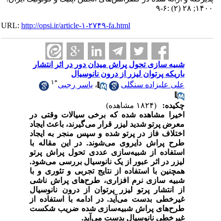
۱۴۰۰; ۲۸ (۲) :۶-۹
URL:
http://opsi.ir/article-۱-۲۷۴۹-fa.html
شبیه سازی تحول پراش میدان دور در اثر انتشار
باریکه پرتوان لیزر از درون نانوسیال
۱
*
علی علیزاده سنگلی
،
یاسر رجبی
چکیده:
(۱۸۲۴ مشاهده)
اخیرا مشاهده شده که برخی سیالات وقتی در
معرض پرتو شدید لیزر قرار می‌گیرند، باعث ایجاد
اختلاف فاز در پرتو شده و سپس منجر به ایجاد
طرح پراش دایروی می‌شوند. در این مقاله با
استفاده از شبیه‌سازی عددی تحول پراش پرتو
لیزر در اثر عبور از یک نانوسیال بررسی می‌شود.
همچنین با استفاده از نتایج تجربی و تئوری و با
شبیه سازی نرم افزاری، طرح‌های پراش ناشی
از انتشار پرتو لیزر پرتوان از درون نانوسیال
غیرخطی بدست می‌آید. در ادامه با استفاده از
طرح‌های پراش شبیه‌سازی شده ضریب شکست
غیرخطی نانوسیال بدست می‌آید.