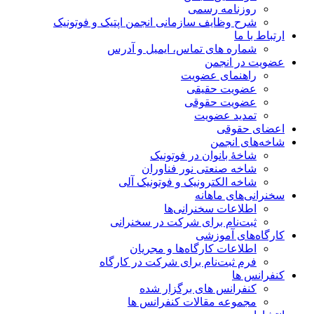
روزنامه رسمی
شرح وظایف سازمانی انجمن اپتیک و فوتونیک
ارتباط با ما
شماره های تماس، ایمیل و آدرس
عضویت در انجمن
راهنمای عضویت
عضویت حقیقی
عضویت حقوقی
تمدید عضویت
اعضای حقوقی
شاخه‌های انجمن
شاخۀ بانوان در فوتونیک
شاخه صنعتی نور فناوران
شاخه‌ الکترونیک و فوتونیک آلی
سخنرانی‌های ماهانه
اطلاعات سخنرانی‌‌ها
ثبت‌نام برای شرکت در سخنرانی
کارگاه‌های آموزشی
اطلاعات کارگاه‌ها و مجریان
فرم ثبت‌نام برای شرکت در کارگاه
کنفرانس ها
کنفرانس های برگزار شده
مجموعه مقالات کنفرانس ها