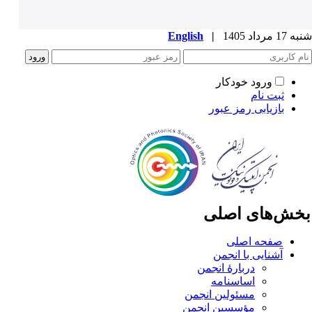
1 مرداد 1405
|
English
ورود خودکار
ثبت نام
بازیابی رمز عبور
خش‌های اصلی
صفحه اصلی
آشنایی با انجمن
دربارۀ انجمن
اساسنامه
مسئولین انجمن
مؤسسین انجمن