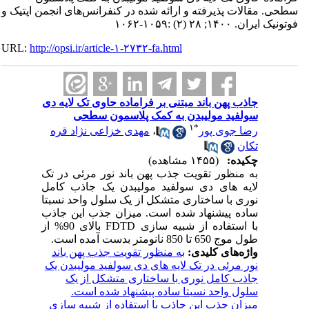
سطحی. مقالات پذیرفته و ارائه شده در کنفرانس‌های انجمن اپتیک و
فوتونیک ایران. ۱۴۰۰; ۲۸ (۲) :۱۰۵۹-۱۰۶۲
URL:
http://opsi.ir/article-۱-۲۷۳۲-fa.html
جاذب پهن باند مبتنی بر فراماده حاوی تک لایه دی
سولفید مولیبدن به کمک پلاسمون سطحی
۱
*
رضا جوی پور
،
مهدی خزاعی نژاد قره
تکان
چکیده:
(۱۴۵۵ مشاهده)
به منظور تقویت جذب پهن باند نور مرئی در تک
لایه های دی سولفید مولیبدن یک جاذب کامل
نوری با ساختاری متشکل از یک سلول واحد نسبتا
ساده پیشنهاد شده است. میزان جذب این جاذب
با استفاده از شبیه سازی FDTD بالای 90% از
طول موج 650 تا 850 نانومتر بدست آمده است.
واژه‌های کلیدی:
به منظور تقویت جذب پهن باند
نور مرئی در تک لایه های دی سولفید مولیبدن یک
جاذب کامل نوری با ساختاری متشکل از یک
سلول واحد نسبتا ساده پیشنهاد شده است.
میزان جذب این جاذب با استفاده از شبیه سازی