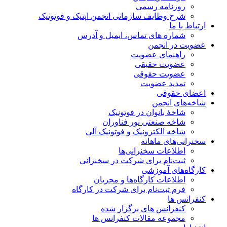
روزنامه رسمی
شرح وظایف سازمانی انجمن اپتیک و فوتونیک
ارتباط با ما
شماره های تماس، ایمیل و آدرس
عضویت در انجمن
راهنمای عضویت
عضویت حقیقی
عضویت حقوقی
تمدید عضویت
اعضای حقوقی
شاخه‌های انجمن
شاخۀ بانوان در فوتونیک
شاخه صنعتی نور فناوران
شاخه‌ الکترونیک و فوتونیک آلی
سخنرانی‌های ماهانه
اطلاعات سخنرانی‌‌ها
ثبت‌نام برای شرکت در سخنرانی
کارگاه‌های آموزشی
اطلاعات کارگاه‌ها و مجریان
فرم ثبت‌نام برای شرکت در کارگاه
کنفرانس ها
کنفرانس های برگزار شده
مجموعه مقالات کنفرانس ها