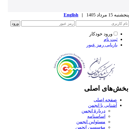
به 15 مرداد 1405
|
English
ورود خودکار
ثبت نام
بازیابی رمز عبور
خش‌های اصلی
صفحه اصلی
آشنایی با انجمن
دربارۀ انجمن
اساسنامه
مسئولین انجمن
مؤسسین انجمن