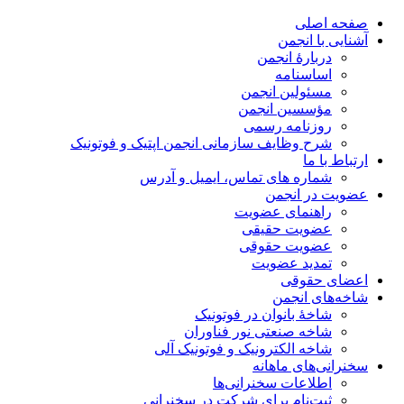
صفحه اصلی
آشنایی با انجمن
دربارۀ انجمن
اساسنامه
مسئولین انجمن
مؤسسین انجمن
روزنامه رسمی
شرح وظایف سازمانی انجمن اپتیک و فوتونیک
ارتباط با ما
شماره های تماس، ایمیل و آدرس
عضویت در انجمن
راهنمای عضویت
عضویت حقیقی
عضویت حقوقی
تمدید عضویت
اعضای حقوقی
شاخه‌های انجمن
شاخۀ بانوان در فوتونیک
شاخه صنعتی نور فناوران
شاخه‌ الکترونیک و فوتونیک آلی
سخنرانی‌های ماهانه
اطلاعات سخنرانی‌‌ها
ثبت‌نام برای شرکت در سخنرانی