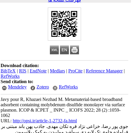
Download citation:
BibTeX
|
RIS
|
EndNote
|
Medlars
|
ProCite
|
Reference Manager
|
RefWorks
Send citation to:
Mendeley
Zotero
RefWorks
Javy pour R, Khazaei Nezhad M. Metamaterial-based broadband
adsorbent containing molybdenum disulfide monolayer via surface
plasmon. ICOP & ICPET _ INPC _ ICOFS 2022; 28 (2) :1059-
1062
URL:
http://opsi.ir/article-1-2732-fa.html
جوی پور رضا، خزاعی نژاد قره تکان مهدی. جاذب پهن باند مبتنی بر
فراماده حاوی تک لایه دی سولفید مولیبدن به کمک پلاسمون