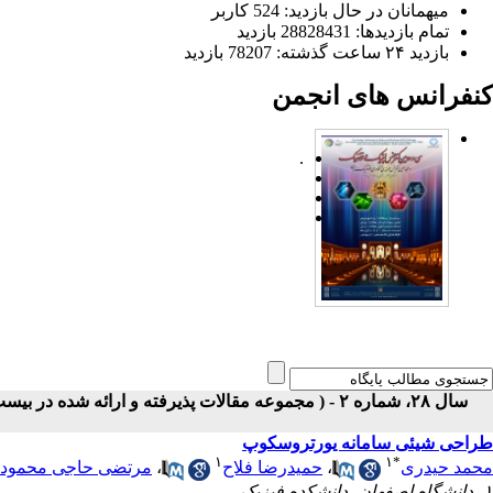
میهمانان در حال بازدید: 524 کاربر
تمام بازدید‌ها: 28828431 بازدید
بازدید ۲۴ ساعت گذشته: 78207 بازدید
کنفرانس های انجمن
.
سال ۲۸، شماره ۲ - ( مجموعه مقالات پذیرفته و ارائه شده در بیست و هشتمین کنفرانس اپتیک و فوتونیک ایران ۱۴۰۰ )
طراحی شیئی سامانه یورتروسکوپ
۱
۱
*
محمد حیدری
،
حمیدرضا فلاح
،
مرتضی حاجی محمودز
۱- دانشگاه اصفهان- دانشکده فیزیک