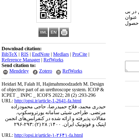
 در بی
ه عنوان
هنده حصول
Download citation:
BibTeX
|
RIS
|
EndNote
|
Medlars
|
ProCite
|
Reference Manager
|
RefWorks
Send citation to:
Mendeley
Zotero
RefWorks
Heidari M, Falah H, Hajimahmoodzadeh M. Design
of objective part of an urethroscope system. ICOP &
ICPET _ INPC _ ICOFS 2022; 28 (2) :293-296
URL:
http://opsi.ir/article-1-2641-fa.html
حیدری محمد، فلاح حمیدرضا، حاجی محمودزاده
مرتضی. طراحی شیئی سامانه یورتروسکوپ.
مقالات پذیرفته و ارائه شده در کنفرانس‌های انجمن
اپتیک و فوتونیک ایران. ۱۴۰۰; ۲۸ (۲) :۲۹۳-۲۹۶
URL:
http://opsi.ir/article-۱-۲۶۴۱-fa.html