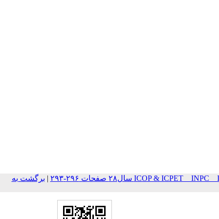
ICOP & ICPET _ IN سال۲۸ صفحات ۲۹۶-۲۹۳
|
برگشت به