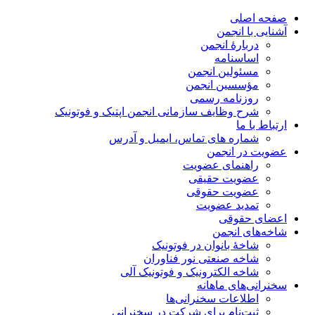
صفحه اصلی
آشنایی با انجمن
دربارۀ انجمن
اساسنامه
مسئولین انجمن
مؤسسین انجمن
روزنامه رسمی
شرح وظایف سازمانی انجمن اپتیک و فوتونیک
ارتباط با ما
شماره های تماس، ایمیل و آدرس
عضویت در انجمن
راهنمای عضویت
عضویت حقیقی
عضویت حقوقی
تمدید عضویت
اعضای حقوقی
شاخه‌های انجمن
شاخۀ بانوان در فوتونیک
شاخه صنعتی نور فناوران
شاخه‌ الکترونیک و فوتونیک آلی
سخنرانی‌های ماهانه
اطلاعات سخنرانی‌‌ها
ثبت‌نام برای شرکت در سخنرانی