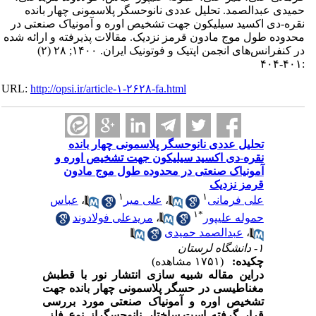
حمیدی عبدالصمد. تحلیل عددی نانوحسگر پلاسمونی چهار بانده
نقره-دی اکسید سیلیکون جهت تشخیص اوره و آمونیاک صنعتی در
محدوده طول موج مادون قرمز نزدیک. مقالات پذیرفته و ارائه شده
در کنفرانس‌های انجمن اپتیک و فوتونیک ایران. ۱۴۰۰; ۲۸ (۲)
:۴۰۱-۴۰۴
URL:
http://opsi.ir/article-۱-۲۶۲۸-fa.html
تحلیل عددی نانوحسگر پلاسمونی چهار بانده
نقره-دی اکسید سیلیکون جهت تشخیص اوره و
آمونیاک صنعتی در محدوده طول موج مادون
قرمز نزدیک
۱
۱
علی فرمانی
،
علی میر
،
عباس
۱
*
حموله علیپور
،
مریدعلی فولادوند
،
عبدالصمد حمیدی
۱- دانشگاه لرستان
چکیده:
(۱۷۵۱ مشاهده)
دراین مقاله شبیه ­سازی انتشار نور با قطبش
مغناطیسی در حسگر پلاسمونی چهار بانده جهت
تشخیص اوره و آمونیاک صنعتی مورد بررسی
قرار گرفته است.ساختار نانو
حسگراز نوع فلز
–