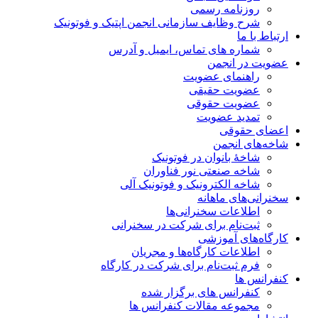
روزنامه رسمی
شرح وظایف سازمانی انجمن اپتیک و فوتونیک
ارتباط با ما
شماره های تماس، ایمیل و آدرس
عضویت در انجمن
راهنمای عضویت
عضویت حقیقی
عضویت حقوقی
تمدید عضویت
اعضای حقوقی
شاخه‌های انجمن
شاخۀ بانوان در فوتونیک
شاخه صنعتی نور فناوران
شاخه‌ الکترونیک و فوتونیک آلی
سخنرانی‌های ماهانه
اطلاعات سخنرانی‌‌ها
ثبت‌نام برای شرکت در سخنرانی
کارگاه‌های آموزشی
اطلاعات کارگاه‌ها و مجریان
فرم ثبت‌نام برای شرکت در کارگاه
کنفرانس ها
کنفرانس های برگزار شده
مجموعه مقالات کنفرانس ها