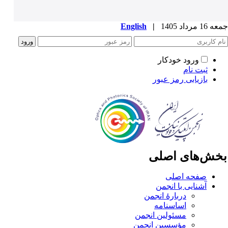
1 مرداد 1405
|
English
ورود خودکار
ثبت نام
بازیابی رمز عبور
خش‌های اصلی
صفحه اصلی
آشنایی با انجمن
دربارۀ انجمن
اساسنامه
مسئولین انجمن
مؤسسین انجمن