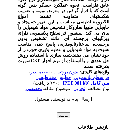
عایق-فلز
است
. نحوه عملکرد حسگر بدین گونه
است که با قرار گرفتن در معرض نمونه با ضریب
شکست­های متفاوت، تشدید امواج
الکترومغناطیسی متناسب با این تغییرات،ایجاد و
جابجایی قله­ها سازوکار تشخیص مواد شیمیایی را
بیان می­ کند. سنسور فراسطح پلاسمونی دارای
ویژگی­های برجسته­ ای مانند تشخیص بدون
برچسب، ساختارنانومتری، پاسخ ­دهی مناسب
نسبت به مواد شیمیایی و تنظیم­ پذیری خوب را از
خود نشان می دهند.شبیه ­سازی با استفاده روش
حل عددی و با استفاده از نرم افزار
CST
صورت
پذیرفته است.
واژه‌های کلیدی:
بدون برچسب
،
تنظیم پذیر
،
فراسطح پلاسمونی
،
قطبش مغناطیسی
متن کامل
[PDF 961 kb]
(۷۷۰ دریافت)
نوع مطالعه:
تجربی
| موضوع مقاله:
تخصصی
ارسال پیام به نویسنده مسئول
بازنشر اطلاعات