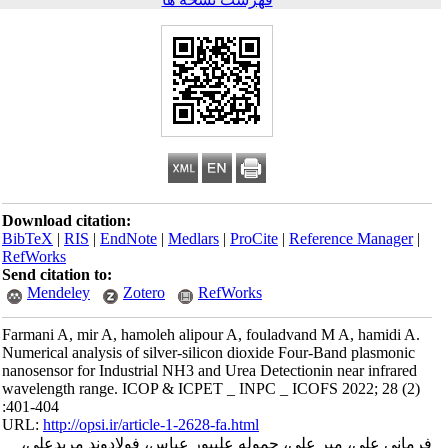
Download citation:
BibTeX
|
RIS
|
EndNote
|
Medlars
|
ProCite
|
Reference Manager
|
RefWorks
Send citation to:
Mendeley
Zotero
RefWorks
Farmani A, mir A, hamoleh alipour A, fouladvand M A, hamidi A.
Numerical analysis of silver-silicon dioxide Four-Band plasmonic
nanosensor for Industrial NH3 and Urea Detectionin near infrared
wavelength range. ICOP & ICPET _ INPC _ ICOFS 2022; 28 (2)
:401-404
URL:
http://opsi.ir/article-1-2628-fa.html
فرمانی علی، میر علی، حموله علیپور عباس، فولادوند مریدعلی،