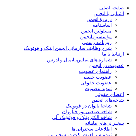
صفحه اصلی
آشنایی با انجمن
دربارۀ انجمن
اساسنامه
مسئولین انجمن
مؤسسین انجمن
روزنامه رسمی
شرح وظایف سازمانی انجمن اپتیک و فوتونیک
ارتباط با ما
شماره های تماس، ایمیل و آدرس
عضویت در انجمن
راهنمای عضویت
عضویت حقیقی
عضویت حقوقی
تمدید عضویت
اعضای حقوقی
شاخه‌های انجمن
شاخۀ بانوان در فوتونیک
شاخه صنعتی نور فناوران
شاخه‌ الکترونیک و فوتونیک آلی
سخنرانی‌های ماهانه
اطلاعات سخنرانی‌‌ها
ثبت‌نام برای شرکت در سخنرانی