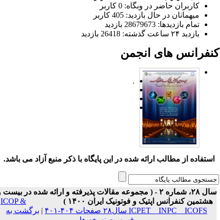
کاربران حاضر در وبگاه: 0 کاربر
میهمانان در حال بازدید: 405 کاربر
تمام بازدید‌ها: 28679673 بازدید
بازدید ۲۴ ساعت گذشته: 26418 بازدید
نفرانس های انجمن
.
ستفاده از مطالب ارائه شده در این پایگاه با ذکر منبع آزاد می باشد.
سال ۲۸، شماره ۲ - ( مجموعه مقالات پذیرفته و ارائه شده در بیست و
هشتمین کنفرانس اپتیک و فوتونیک ایران ۱۴۰۰ )
ICOP &
ICPET _ INPC _ ICOFS سال۲۸ صفحات ۴۰۴-۴۰۱
|
برگشت به
فهرست نسخه ها