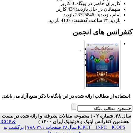
کاربران حاضر در وبگاه: 0 کاربر
میهمانان در حال بازدید: 434 کاربر
تمام بازدید‌ها: 28725846 بازدید
بازدید ۲۴ ساعت گذشته: 41075 بازدید
نفرانس های انجمن
.
ستفاده از مطالب ارائه شده در این پایگاه با ذکر منبع آزاد می باشد.
سال ۲۸، شماره ۲ - ( مجموعه مقالات پذیرفته و ارائه شده در بیست و
هشتمین کنفرانس اپتیک و فوتونیک ایران ۱۴۰۰ )
ICOP &
ICPET _ INPC _ ICOFS سال۲۸ صفحات ۷۹۱-۷۸۸
|
برگشت به
فهرست نسخه ها