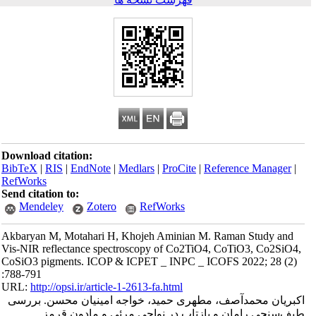
Download citation:
BibTeX
|
RIS
|
EndNote
|
Medlars
|
ProCite
|
Reference Manager
|
RefWorks
Send citation to:
Mendeley
Zotero
RefWorks
Akbaryan M, Motahari H, Khojeh Aminian M. Raman Study and
Vis-NIR reflectance spectroscopy of Co2TiO4, CoTiO3, Co2SiO4,
CoSiO3 pigments. ICOP & ICPET _ INPC _ ICOFS 2022; 28 (2)
:788-791
URL:
http://opsi.ir/article-1-2613-fa.html
اکبریان محمدآصف، مطهری حمید، خواجه امینیان محسن. بررسی
طیف‌سنجی رامان و بازتاب در نواحی مرئی و مادون قرمز