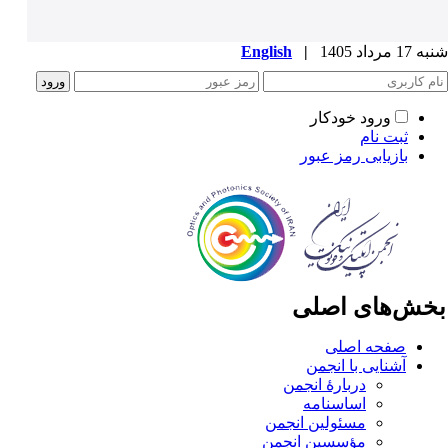
1 مرداد 1405
|
English
ورود خودکار
ثبت نام
بازیابی رمز عبور
خش‌های اصلی
صفحه اصلی
آشنایی با انجمن
دربارۀ انجمن
اساسنامه
مسئولین انجمن
مؤسسین انجمن