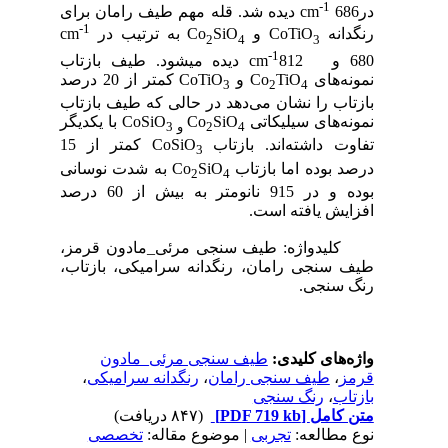
-1
درcm
686 دیده شد. قله مهم طیف رامان برای
-1
رنگدانه CoTiO
و Co
SiO
به ترتیب در cm
2
4
3
-1
680 و cm
812 دیده می­شود. طیف بازتاب
نمونه‌های Co
TiO
و CoTiO
کمتر از 20 درصد
3
2
4
بازتاب را نشان می‌دهد در حالی که طیف بازتاب
نمونه‌های سیلیکاتی Co
SiO
CoSiO
با یکدیگر
4
2
و
3
تفاوت داشته‌اند. بازتاب CoSiO
کمتر از 15
3
درصد بوده اما بازتاب Co
SiO
به شدت نوسانی
2
4
بوده و در 915 نانومتر به بیش از 60 درصد
افزایش یافته است.
کلیدواژه: طیف سنجی مرئی_مادون قرمز،
طیف سنجی رامان، رنگدانه سرامیکی، بازتاب،
رنگ سنجی.
واژه‌های کلیدی:
طیف سنجی مرئی_مادون
قرمز
،
طیف سنجی رامان
،
رنگدانه سرامیکی
،
بازتاب
،
رنگ سنجی
متن کامل
[PDF 719 kb]
(۸۴۷ دریافت)
نوع مطالعه:
تجربی
| موضوع مقاله:
تخصصی