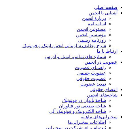
صفحه اصلی
آشنایی با انجمن
دربارۀ انجمن
اساسنامه
مسئولین انجمن
مؤسسین انجمن
روزنامه رسمی
شرح وظایف سازمانی انجمن اپتیک و فوتونیک
ارتباط با ما
شماره های تماس، ایمیل و آدرس
عضویت در انجمن
راهنمای عضویت
عضویت حقیقی
عضویت حقوقی
تمدید عضویت
اعضای حقوقی
شاخه‌های انجمن
شاخۀ بانوان در فوتونیک
شاخه صنعتی نور فناوران
شاخه‌ الکترونیک و فوتونیک آلی
سخنرانی‌های ماهانه
اطلاعات سخنرانی‌‌ها
ثبت‌نام برای شرکت در سخنرانی