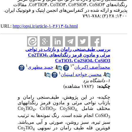
رنگدانه‌های Co۲TiO۴، CoTiO۳، Co۲SiO۴، CoSiO۳. مقالات
پذیرفته و ارائه شده در کنفرانس‌های انجمن اپتیک و فوتونیک ایران.
۱۴۰۰; ۲۸ (۲) :۷۸۸-۷۹۱
URL:
http://opsi.ir/article-۱-۲۶۱۳-fa.html
بررسی طیف‌سنجی رامان و بازتاب در نواحی
مرئی و مادون قرمز رنگدانه‌های Co2TiO4،
CoTiO3، Co2SiO4، CoSiO3
۱
۱
*
محمدآصف اکبریان
،
حمید مطهری
۱
،
محسن خواجه امینیان
۱- دانشگاه یزد
چکیده:
(۱۷۸۲ مشاهده)
چکیده- در این پژوهش، طیف‌سنجی رامان و
بازتاب نواحی مرئی و مادون قرمز رنگدانه­های
مختلف شامل Co
SiO
، Co
، CoTiO
TiO
2
4
3
2
4
،
CoSiO
انجام شده است. رنگ نمونه‌ها به ترتیب
3
سبز تیره، سبز روشن، صورتی و آبی می‌باشد.
قوی­ترین قله طیف رامان در نمونه­ی Co
TiO
2
4