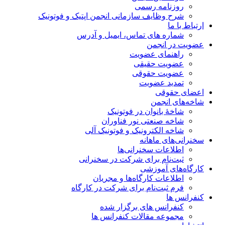
روزنامه رسمی
شرح وظایف سازمانی انجمن اپتیک و فوتونیک
ارتباط با ما
شماره های تماس، ایمیل و آدرس
عضویت در انجمن
راهنمای عضویت
عضویت حقیقی
عضویت حقوقی
تمدید عضویت
اعضای حقوقی
شاخه‌های انجمن
شاخۀ بانوان در فوتونیک
شاخه صنعتی نور فناوران
شاخه‌ الکترونیک و فوتونیک آلی
سخنرانی‌های ماهانه
اطلاعات سخنرانی‌‌ها
ثبت‌نام برای شرکت در سخنرانی
کارگاه‌های آموزشی
اطلاعات کارگاه‌ها و مجریان
فرم ثبت‌نام برای شرکت در کارگاه
کنفرانس ها
کنفرانس های برگزار شده
مجموعه مقالات کنفرانس ها