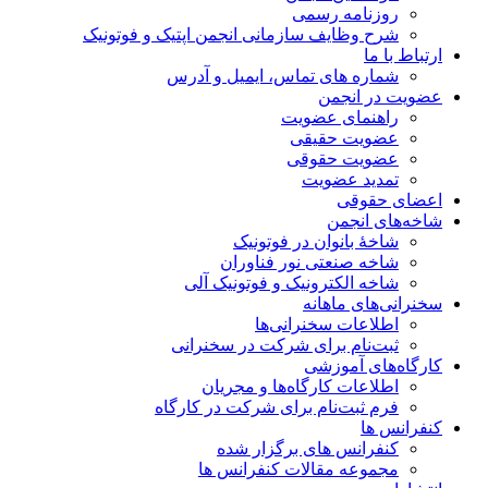
روزنامه رسمی
شرح وظایف سازمانی انجمن اپتیک و فوتونیک
ارتباط با ما
شماره های تماس، ایمیل و آدرس
عضویت در انجمن
راهنمای عضویت
عضویت حقیقی
عضویت حقوقی
تمدید عضویت
اعضای حقوقی
شاخه‌های انجمن
شاخۀ بانوان در فوتونیک
شاخه صنعتی نور فناوران
شاخه‌ الکترونیک و فوتونیک آلی
سخنرانی‌های ماهانه
اطلاعات سخنرانی‌‌ها
ثبت‌نام برای شرکت در سخنرانی
کارگاه‌های آموزشی
اطلاعات کارگاه‌ها و مجریان
فرم ثبت‌نام برای شرکت در کارگاه
کنفرانس ها
کنفرانس های برگزار شده
مجموعه مقالات کنفرانس ها