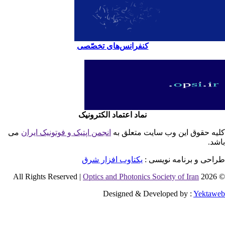
کنفرانس‌های تخصّصی
نماد اعتماد الکترونیک
یه حقوق این وب سایت متعلق به
انجمن اپتیک و فوتونیک ایران
می
شد.
احی و برنامه نویسی :
یکتاوب افزار شرق
Optics and Photonics Society of Iran
© 2026 
Designed & Developed by :
Yektaw