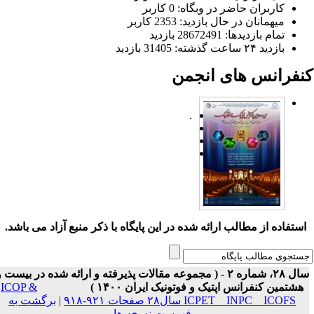
کاربران حاضر در وبگاه: 0 کاربر
میهمانان در حال بازدید: 2353 کاربر
تمام بازدید‌ها: 28672491 بازدید
بازدید ۲۴ ساعت گذشته: 31405 بازدید
نفرانس های انجمن
.
ستفاده از مطالب ارائه شده در این پایگاه با ذکر منبع آزاد می باشد.
سال ۲۸، شماره ۲ - ( مجموعه مقالات پذیرفته و ارائه شده در بیست و
هشتمین کنفرانس اپتیک و فوتونیک ایران ۱۴۰۰ )
ICOP &
ICPET _ INPC _ ICOFS سال۲۸ صفحات ۹۲۱-۹۱۸
|
برگشت به
فهرست نسخه ها