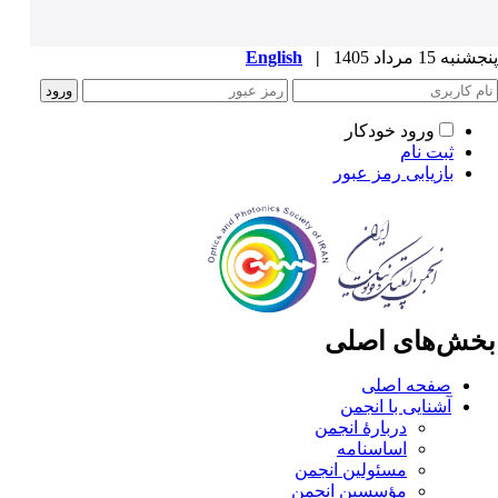
به 15 مرداد 1405
|
English
ورود خودکار
ثبت نام
بازیابی رمز عبور
خش‌های اصلی
صفحه اصلی
آشنایی با انجمن
دربارۀ انجمن
اساسنامه
مسئولین انجمن
مؤسسین انجمن