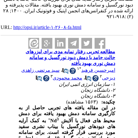
دیود نورگسیل و سامانه دمش نوری بهبود یافته. مقالات پذیرفته و
ارائه شده در کنفرانس‌های انجمن اپتیک و فوتونیک ایران. ۱۴۰۰; ۲۸
(۲) :۹۱۸-۹۲۱
URL:
http://opsi.ir/article-۱-۲۶۰۸-fa.html
مطالعه تجربی رفتار نمایه مدی برای لیزرهای
حالت جامد با دمش دیود نورگسیل و سامانه
دمش نوری بهبود یافته
۱
*
امیرحسین فرهبد
،
سید مرتضی زاهدی
۳
۲
دیزجی
،
محمد محمودی
۱- سازمان انرژی اتمی ایران
۲- دانشگاه زنجان
۳- دانشگاه زنجان
چکیده:
(۱۵۶۳ مشاهده)
در این مقاله یافته های تجربی حاصل از به
کارگیری سامانه دمش بهبود یافته برای دمش
3+
محیط های فعال با آلایش Nd
به کمک آرایه
های دیودهای نورگسیل با بیناب نشری سفید
مورد بررسی قرار گرفته است. برای سامانه