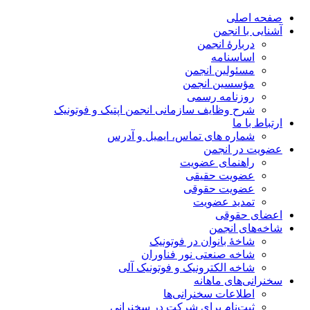
صفحه اصلی
آشنایی با انجمن
دربارۀ انجمن
اساسنامه
مسئولین انجمن
مؤسسین انجمن
روزنامه رسمی
شرح وظایف سازمانی انجمن اپتیک و فوتونیک
ارتباط با ما
شماره های تماس، ایمیل و آدرس
عضویت در انجمن
راهنمای عضویت
عضویت حقیقی
عضویت حقوقی
تمدید عضویت
اعضای حقوقی
شاخه‌های انجمن
شاخۀ بانوان در فوتونیک
شاخه صنعتی نور فناوران
شاخه‌ الکترونیک و فوتونیک آلی
سخنرانی‌های ماهانه
اطلاعات سخنرانی‌‌ها
ثبت‌نام برای شرکت در سخنرانی