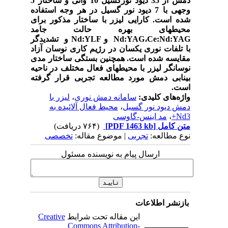
دمش از 35 دیود نورگسیل 10 واتی و ساختار 5
وجهی با 7 دیود نور گسیل در هر وجه استفاده
شده است. کارایی لیزر با ساختار مذکور برای
محیط­های بهره حالت جامد
Nd:YAG،Ce:Nd:YAG و Nd:YLF و تشدیدگر
با تلفات نوری یکسان در رژیم کاری نوسان آزاد
مقایسه شده است. همچنین بستگی ساختار مدی
نوسانگر لیزر با محیط­های فعال مختلف در ناحیه
بینابی دمش مورد مطالعه تجربی قرار گرفته
است.
واژه‌های کلیدی:
سامانه دمش نوری
،
لیزر با
دمش دیود نور گسیل
،
محیط فعال آلائیده به
Nd3+
،
مد اینس-گاوسی
متن کامل
[PDF 1463 kb]
(۷۶۴ دریافت)
نوع مطالعه:
تجربی
| موضوع مقاله:
تخصصی
ارسال پیام به نویسنده مسئول
بازنشر اطلاعات
این مقاله تحت شرایط
Creative
Commons Attribution-