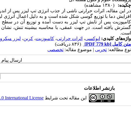
چکیده:
(۱۳۸۰ مشاهده)
در این مقاله، اثرات حرارتی ناشی از جذب انرژی تپ لیزر پس از ا
افزایش دما با توزیع گوسی شکل شده است و به دلیل اعمال انرژی لی
کامپوزیت پس از تابش تپ لیزر به دست آمده و توزیع آن در سطح ن
گسترش یافته است. در جهت عمقی، با محاسبه بیشینه تنش، نشان د
است.
واژه‌های کلیدی:
اپوکسی
،
اثرات حرارتی
،
کامپوزیت
،
کربن
،
لیزر میکروث
متن کامل
[PDF 779 kb]
(۸۳۶ دریافت)
نوع مطالعه:
تجربی
| موضوع مقاله:
تخصصی
ارسال پیام 
بازنشر اطلاعات
این مقاله تحت شرایط
 International License