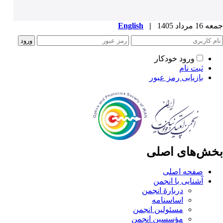
جمعه 16 مرداد 1405
|
English
ورود خودکار
ثبت نام
بازیابی رمز عبور
بخش‌های اصلی
صفحه اصلی
آشنایی با انجمن
دربارۀ انجمن
اساسنامه
مسئولین انجمن
مؤسسین انجمن