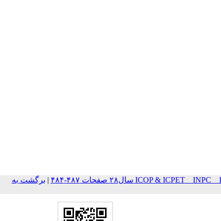
ICOP & ICPET _ IN سال۲۸ صفحات ۴۸۷-۴۸۴
|
برگشت به