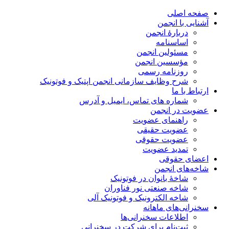
صفحه اصلی
آشنایی با انجمن
دربارۀ انجمن
اساسنامه
مسئولین انجمن
مؤسسین انجمن
روزنامه رسمی
شرح وظایف سازمانی انجمن اپتیک و فوتونیک
ارتباط با ما
شماره های تماس، ایمیل و آدرس
عضویت در انجمن
راهنمای عضویت
عضویت حقیقی
عضویت حقوقی
تمدید عضویت
اعضای حقوقی
شاخه‌های انجمن
شاخۀ بانوان در فوتونیک
شاخه صنعتی نور فناوران
شاخه‌ الکترونیک و فوتونیک آلی
سخنرانی‌های ماهانه
اطلاعات سخنرانی‌‌ها
ثبت‌نام برای شرکت در سخنرانی