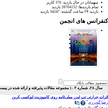
میهمانان در حال بازدید: 376 کاربر
تمام بازدید‌ها: 28704152 بازدید
بازدید ۲۴ ساعت گذشته: 34247 بازدید
کنفرانس های انجمن
.
سال ۲۸، شماره ۲ - ( مجموعه مقالات پذیرفته و ارائه شده در بیست و هشتمین کنفرانس اپتیک و فوتونیک ایران ۱۴۰۰ )
اثرات حرارتی تپ لیزر میلی‌ثانیه روی کامپوزیت اپوکسی-کربن
*
رضا گودرزی
پژوهشگاه علوم و فنون هسته ای