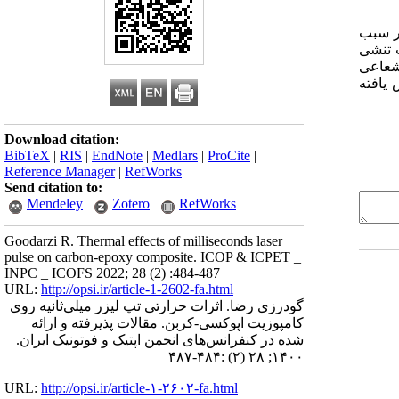
ر سبب
ت تنشی
شعاعی
یافته
Download citation:
BibTeX
|
RIS
|
EndNote
|
Medlars
|
ProCite
|
Reference Manager
|
RefWorks
Send citation to:
Mendeley
Zotero
RefWorks
Goodarzi R. Thermal effects of milliseconds laser
pulse on carbon-epoxy composite. ICOP & ICPET _
INPC _ ICOFS 2022; 28 (2) :484-487
URL:
http://opsi.ir/article-1-2602-fa.html
گودرزی رضا. اثرات حرارتی تپ لیزر میلی‌ثانیه روی
کامپوزیت اپوکسی-کربن. مقالات پذیرفته و ارائه
شده در کنفرانس‌های انجمن اپتیک و فوتونیک ایران.
۱۴۰۰; ۲۸ (۲) :۴۸۴-۴۸۷
URL:
http://opsi.ir/article-۱-۲۶۰۲-fa.html