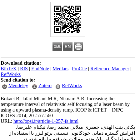
Download citation:
BibTeX
|
RIS
|
EndNote
|
Medlars
|
ProCite
|
Reference Manager
|
RefWorks
Send citation to:
Mendeley
Zotero
RefWorks
Bokaei B, Jafari Milani M R, Niknam A R. Increasing the
temperature interval of relativistic self focusing of a laser beam by
using a upward plasma-density ramp. ICOP & ICPET _ INPC _
ICOFS 2014; 20 :557-560
URL:
http://opsi.ir/article-1-257-fa.html
بکائی بنت الهدی، جعفری میلانی محمد رضا، نیکنام علیرضا.
افزایش گستره دمایی خودکانونی نسبیتی پرتو لیزر با استفاده از
پلاسما با چگالی بالارونده. مقالات پذیرفته و ارائه شده در