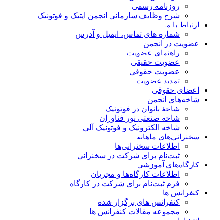
روزنامه رسمی
شرح وظایف سازمانی انجمن اپتیک و فوتونیک
ارتباط با ما
شماره های تماس، ایمیل و آدرس
عضویت در انجمن
راهنمای عضویت
عضویت حقیقی
عضویت حقوقی
تمدید عضویت
اعضای حقوقی
شاخه‌های انجمن
شاخۀ بانوان در فوتونیک
شاخه صنعتی نور فناوران
شاخه‌ الکترونیک و فوتونیک آلی
سخنرانی‌های ماهانه
اطلاعات سخنرانی‌‌ها
ثبت‌نام برای شرکت در سخنرانی
کارگاه‌های آموزشی
اطلاعات کارگاه‌ها و مجریان
فرم ثبت‌نام برای شرکت در کارگاه
کنفرانس ها
کنفرانس های برگزار شده
مجموعه مقالات کنفرانس ها