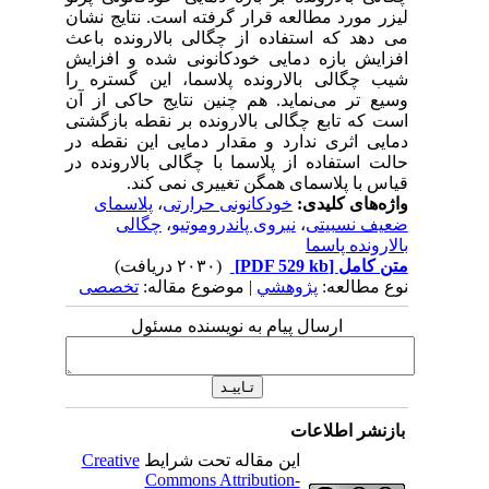
لیزر مورد مطالعه قرار گرفته است. نتایج نشان
می دهد که استفاده از چگالی بالارونده باعث
افزایش بازه دمایی خودکانونی شده و افزایش
شیب چگالی بالارونده پلاسما، این گستره را
وسیع تر می‌نماید. هم چنین نتایج حاکی از آن
است که تابع چگالی بالارونده بر نقطه بازگشتی
دمایی اثری ندارد و مقدار دمایی این نقطه در
حالت استفاده از پلاسما با چگالی بالارونده در
قیاس با پلاسمای همگن تغییری نمی کند.
واژه‌های کلیدی:
خودکانونی حرارتی
،
پلاسمای
ضعیف نسبیتی
،
نیروی پاندروموتیو
،
چگالی
بالارونده پاسما
متن کامل
[PDF 529 kb]
(۲۰۳۰ دریافت)
نوع مطالعه:
پژوهشي
| موضوع مقاله:
تخصصی
ارسال پیام به نویسنده مسئول
بازنشر اطلاعات
این مقاله تحت شرایط
Creative
Commons Attribution-