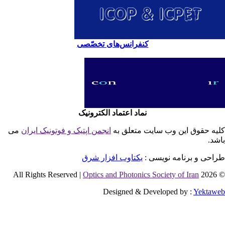
کنفرانس‌های تخصّصی
نماد اعتماد الکترونیک
یه حقوق این وب سایت متعلق به
انجمن اپتیک و فوتونیک ایران
می
شد.
احی و برنامه نویسی :
یکتاوب افزار شرق
Optics and Photonics Society of Iran
© 2026 
Designed & Developed by :
Yektaw