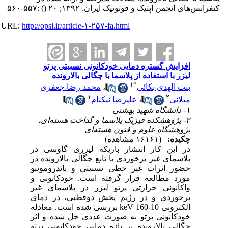
کنفرانس‌های انجمن اپتیک و فوتونیک ایران. ۱۳۹۲; ۲۰
()
:۵۵۷-۵۶۰
URL:
http://opsi.ir/article-۱-۲۵۷-fa.html
افزایش گستره دمایی خودکانونی نسبیتی پرتو
لیزر با استفاده از پلاسما با چگالی بالارونده
۱
*
بنت الهدی بکائی
،
محمد رضا جعفری
۱
۲
میلانی
،
علیرضا نیکنام
۱- دانشگاه شهید بهشتی
۲- پژوهشکده فیزیک پلاسما و گداخت هسته‌ای،
پژوهشگاه علوم و فنون هسته‌ای
چکیده:
(۱۶۱۶۱ مشاهده)
در این کار انتشار باریکه لیزری گاوسی در
پلاسمای غیر برخوردی با تابع چگالی بالارونده در
حضور اثرات غیر خطی نسبیتی و پاندروموتیو
مورد مطالعه قرار گرفته است. خودکانونی و
واکانونی حرارتی پرتو لیزر در پلاسمای غیر
برخوردی و در رژیم پخش دوقطبی، در دمای
الکترونی 10-160 keV بررسی شده است. معادله
خودکانونی پرتو به صورت عددی حل شده و اثر
چگالی بالارونده بر بازه دمایی خودکانونی پرتو