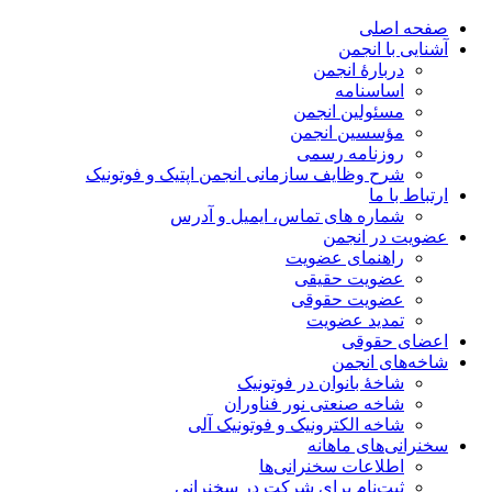
صفحه اصلی
آشنایی با انجمن
دربارۀ انجمن
اساسنامه
مسئولین انجمن
مؤسسین انجمن
روزنامه رسمی
شرح وظایف سازمانی انجمن اپتیک و فوتونیک
ارتباط با ما
شماره های تماس، ایمیل و آدرس
عضویت در انجمن
راهنمای عضویت
عضویت حقیقی
عضویت حقوقی
تمدید عضویت
اعضای حقوقی
شاخه‌های انجمن
شاخۀ بانوان در فوتونیک
شاخه صنعتی نور فناوران
شاخه‌ الکترونیک و فوتونیک آلی
سخنرانی‌های ماهانه
اطلاعات سخنرانی‌‌ها
ثبت‌نام برای شرکت در سخنرانی