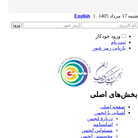
1 مرداد 1405
|
English
ورود خودکار
ثبت نام
بازیابی رمز عبور
خش‌های اصلی
صفحه اصلی
آشنایی با انجمن
دربارۀ انجمن
اساسنامه
مسئولین انجمن
مؤسسین انجمن