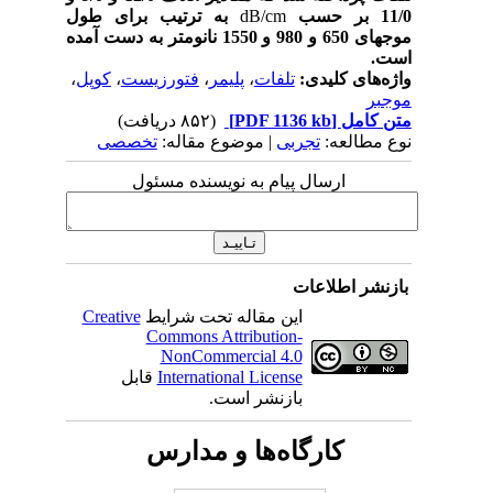
11/0 بر حسب
dB/cm
به ترتیب برای طول
موجهای 650 و 980 و 1550 نانومتر به دست آمده
است
.
واژه‌های کلیدی:
تلفات
،
پلیمر
،
فتورزیست
،
کوپل
،
موجبر
متن کامل
[PDF 1136 kb]
(۸۵۲ دریافت)
نوع مطالعه:
تجربی
| موضوع مقاله:
تخصصی
ارسال پیام به نویسنده مسئول
بازنشر اطلاعات
این مقاله تحت شرایط
Creative
Commons Attribution-
NonCommercial 4.0
International License
قابل
بازنشر است.
کارگاه‌ها و مدارس