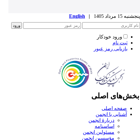
به 15 مرداد 1405
|
English
ورود خودکار
ثبت نام
بازیابی رمز عبور
خش‌های اصلی
صفحه اصلی
آشنایی با انجمن
دربارۀ انجمن
اساسنامه
مسئولین انجمن
مؤسسین انجمن