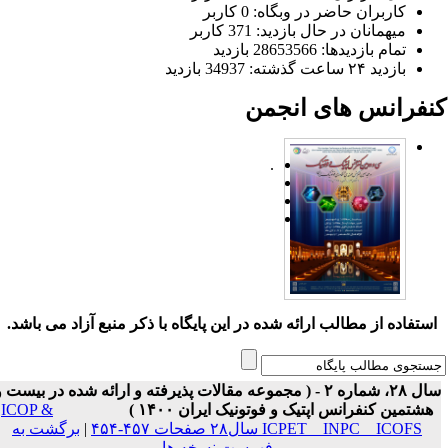
کاربران حاضر در وبگاه: 0 کاربر
میهمانان در حال بازدید: 371 کاربر
تمام بازدید‌ها: 28653566 بازدید
بازدید ۲۴ ساعت گذشته: 34937 بازدید
نفرانس های انجمن
.
ستفاده از مطالب ارائه شده در این پایگاه با ذکر منبع آزاد می باشد.
سال ۲۸، شماره ۲ - ( مجموعه مقالات پذیرفته و ارائه شده در بیست و
هشتمین کنفرانس اپتیک و فوتونیک ایران ۱۴۰۰ )
ICOP &
ICPET _ INPC _ ICOFS سال۲۸ صفحات ۴۵۷-۴۵۴
|
برگشت به
فهرست نسخه ها