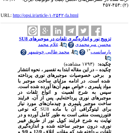
(۲) :۴۵۴-۴۵۷
URL:
http://opsi.ir/article-۱-۲۵۴۲-fa.html
تزویج نور و اندازه‌‌گیری تلفات در موجبرهای SU8
محسن میرمحمدی
،
غلام محمد
۱
*
پارسانسب
،
محمد طالبی خوشمهر
چکیده:
(۱۷۹۳ مشاهده)
چکیده
–
در این مقاله ابتدا به تفسیر ، نحوه انتشار
و برخی خصوصیات موجبرهای نوری پرداخته
شده است. در ادامه مزایای ساخت موجبر با
مواد پلیمری ، خواص مهم آن‌ها آورده شده است.
سپس به شرح اهمیت و انواع تلفات در
موجبرهای نوری پرداخته‌ایم. پس از آن، فرایند
ساخت موجبر پلیمری و چیدمان‌های مورد نیاز
برای لیتوگرافی آن با ماده
SU8
که نوعی
فتورزیست منفی است به طور کامل آورده و در
نهایت به شرح فرایند کوپل نور از طریق فیبر
نوری، درون موجبر ساخته شده و اندازه‌گیری
تلفات پرداخته شد که
مقادیر اتلاف 12/0 و 9/0 و