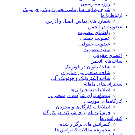
روزنامه رسمی
شرح وظایف سازمانی انجمن اپتیک و فوتونیک
ارتباط با ما
شماره های تماس، ایمیل و آدرس
عضویت در انجمن
راهنمای عضویت
عضویت حقیقی
عضویت حقوقی
تمدید عضویت
اعضای حقوقی
شاخه‌های انجمن
شاخۀ بانوان در فوتونیک
شاخه صنعتی نور فناوران
شاخه‌ الکترونیک و فوتونیک آلی
سخنرانی‌های ماهانه
اطلاعات سخنرانی‌‌ها
ثبت‌نام برای شرکت در سخنرانی
کارگاه‌های آموزشی
اطلاعات کارگاه‌ها و مجریان
فرم ثبت‌نام برای شرکت در کارگاه
کنفرانس ها
کنفرانس های برگزار شده
مجموعه مقالات کنفرانس ها