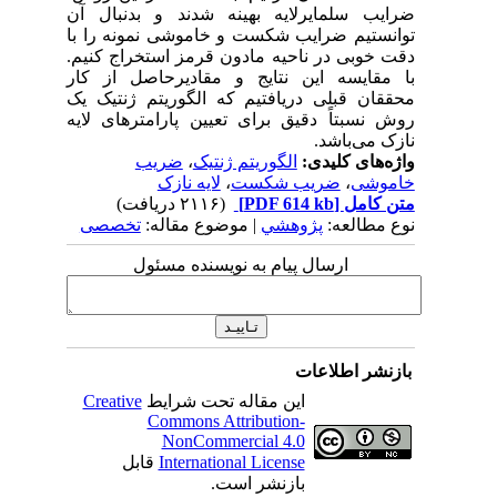
ضرایب سلمایرلایه بهینه شدند و بدنبال آن
توانستیم ضرایب شکست و خاموشی نمونه را با
دقت خوبی در ناحیه مادون قرمز استخراج کنیم.
با مقایسه این نتایج و مقادیرحاصل از کار
محققان قبلی دریافتیم که الگوریتم ژنتیک یک
روش نسبتاً دقیق برای تعیین پارامترهای لایه
نازک می‌باشد.
واژه‌های کلیدی:
الگوریتم ژنتیک
،
ضریب
خاموشی
،
ضریب شکست
،
لایه نازک
متن کامل
[PDF 614 kb]
(۲۱۱۶ دریافت)
نوع مطالعه:
پژوهشي
| موضوع مقاله:
تخصصی
ارسال پیام به نویسنده مسئول
بازنشر اطلاعات
این مقاله تحت شرایط
Creative
Commons Attribution-
NonCommercial 4.0
International License
قابل
بازنشر است.