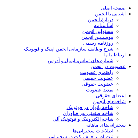
صفحه اصلی
آشنایی با انجمن
دربارۀ انجمن
اساسنامه
مسئولین انجمن
مؤسسین انجمن
روزنامه رسمی
شرح وظایف سازمانی انجمن اپتیک و فوتونیک
ارتباط با ما
شماره های تماس، ایمیل و آدرس
عضویت در انجمن
راهنمای عضویت
عضویت حقیقی
عضویت حقوقی
تمدید عضویت
اعضای حقوقی
شاخه‌های انجمن
شاخۀ بانوان در فوتونیک
شاخه صنعتی نور فناوران
شاخه‌ الکترونیک و فوتونیک آلی
سخنرانی‌های ماهانه
اطلاعات سخنرانی‌‌ها
ثبت‌نام برای شرکت در سخنرانی