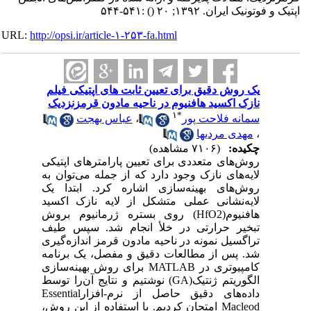
اپتیک و فوتونیک ایران. ۱۳۹۲; ۲۰
()
:۵۴۱-۵۴۴
URL:
http://opsi.ir/article-۱-۲۵۳-fa.html
یک روش دقیق برای تعیین ثابت های اپتیکی فیلم
نازک اکسید هافنیوم در ناحیه مادون قرمزنزدیک
۱
*
سمانه فلاحت پور
،
عباس بهجت
،
مهدی مردیها
چکیده:
(۷۱۰۶ مشاهده)
روش‌های متعددی برای تعیین پارامترهای اپتیکی
لایه‌های نازک وجود دارد که از جمله می‌توان به
روش‌های بهینه‌سازی اشاره کرد. ابتدا یک
لایه‌نشانی عملی متشکل از لایه نازک اکسید
هافنیوم(HfO2) روی بستره ژرمانیوم بروش
تبخیر حرارتی در خلأ انجام شد. سپس طیف
تراگسیل نمونه در ناحیه مادون قرمز اندازه‌گیری
شد. پس از مطالعات دقیق و مفصل، یک برنامه
کامپیوتری در MATLAB برای روش بهینه‌سازی
الگوریتم ژنتیک(GA) نوشتیم و نتایج آن‌را توسط
داده‌های دقیق حاصل از نرم-افزارEssential
Macleod امتحان کردیم. با استفاده از این روش،