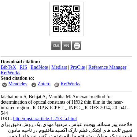
Download citation:
BibTeX
|
RIS
|
EndNote
|
Medlars
|
ProCite
|
Reference Manager
|
RefWorks
Send citation to:
Mendeley
Zotero
RefWorks
falahatpour S, Behjat A, Mardiha M. An exact method for
determination of optical constants of HfO2 thin film in the near-
infrared region . ICOP & ICPET _ INPC _ ICOFS 2014; 20 :541-
544
URL:
http://opsi.ir/article-1-253-fa.html
فلاحت پور سمانه، بهجت عباس، مردیها مهدی. یک روش دقیق برای
تعیین ثابت های اپتیکی فیلم نازک اکسید هافنیوم در ناحیه مادون
قرمزنزدیک. مقالات پذیرفته و ارائه شده در کنفرانس‌های انجمن