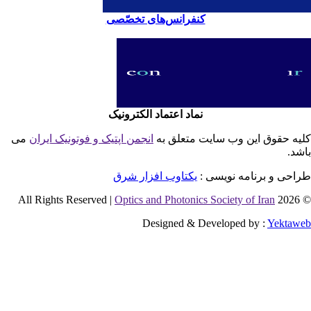
کنفرانس‌های تخصّصی
نماد اعتماد الکترونیک
یه حقوق این وب سایت متعلق به
انجمن اپتیک و فوتونیک ایران
می
شد.
احی و برنامه نویسی :
یکتاوب افزار شرق
Optics and Photonics Society of Iran
© 2026 
Designed & Developed by :
Yektaw