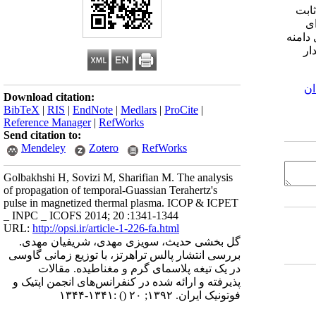
ثابت
ای
دامنه
ار
ان
Download citation:
BibTeX
|
RIS
|
EndNote
|
Medlars
|
ProCite
|
Reference Manager
|
RefWorks
Send citation to:
Mendeley
Zotero
RefWorks
Golbakhshi H, Sovizi M, Sharifian M. The analysis
of propagation of temporal-Guassian Terahertz's
pulse in magnetized thermal plasma. ICOP & ICPET
_ INPC _ ICOFS 2014; 20 :1341-1344
URL:
http://opsi.ir/article-1-226-fa.html
گل بخشی حدیث، سویزی مهدی، شریفیان مهدی.
بررسی انتشار پالس تراهرتز، با توزیع زمانی گاوسی
در یک تیغه پلاسمای گرم و مغناطیده. مقالات
پذیرفته و ارائه شده در کنفرانس‌های انجمن اپتیک و
فوتونیک ایران. ۱۳۹۲; ۲۰
()
:۱۳۴۱-۱۳۴۴