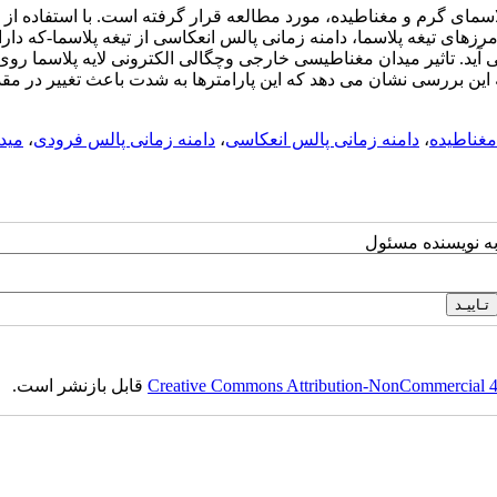
پلاسمای گرم و مغناطیده، مورد مطالعه قرار گرفته است. با استفاده از 
زهای تیغه پلاسما، دامنه زمانی پالس انعکاسی از تیغه پلاسما-که دار
. تاثیر میدان مغناطیسی خارجی وچگالی الکترونی لایه پلاسما روی 
ین بررسی نشان می دهد که این پارامترها به شدت باعث تغییر در مقد
مغناطیده
،
دامنه زمانی پالس انعکاسی
،
دامنه زمانی پالس فرودی
،
مید
به نویسنده مسئول
Creative Commons Attribution-NonCommercial 4.0
قابل بازنشر است.