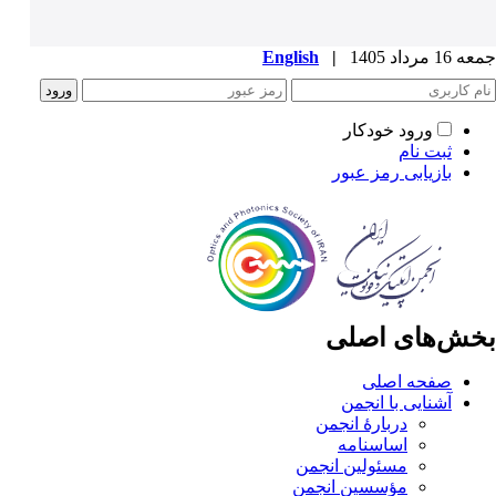
جمعه 16 مرداد 1405
|
English
ورود خودکار
ثبت نام
بازیابی رمز عبور
بخش‌های اصلی
صفحه اصلی
آشنایی با انجمن
دربارۀ انجمن
اساسنامه
مسئولین انجمن
مؤسسین انجمن