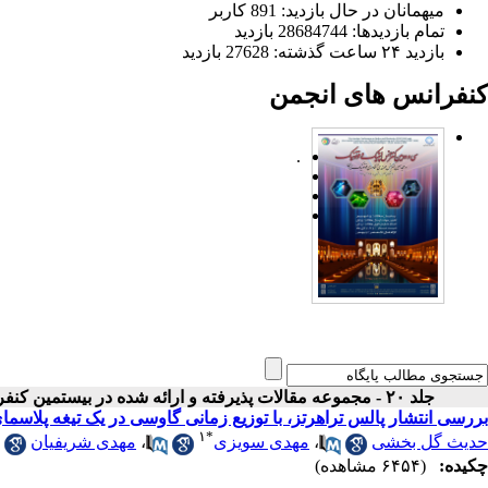
میهمانان در حال بازدید: 891 کاربر
تمام بازدید‌ها: 28684744 بازدید
بازدید ۲۴ ساعت گذشته: 27628 بازدید
کنفرانس های انجمن
.
جلد ۲۰ - مجموعه مقالات پذیرفته و ارائه شده در بیستمین کنفرانس اپتیک و فوتونیک ایران
بررسی انتشار پالس تراهرتز، با توزیع زمانی گاوسی در یک تیغه پلاسما
۱
*
حدیث گل بخشی
،
مهدی سویزی
،
مهدی شریفیان
چکیده:
(۶۴۵۴ مشاهده)