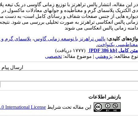
در این مقاله، انتشار پالس تراهرتز با توزیع زمانی گاوسی در یک تیغه 
دی الکتریک پلاسمای گرم و مغناطیده و جوابهای معادلات ماکسول در مر
دیواره هایی از جنس صفحات شفاف و رسانای کامل است- به دست می آید
زمانی پالس انعکاسی تراهرتز به صورت تحلیلی بررسی می شود. نتیجه ا
دامنه زمانی پالس انعکاسی می شوند
واژه‌های کلیدی:
پالس تراهرتز با توسعه زمانی گاوس
،
پلاسمای گرم و 
مغناطیسی یکنواخت.
متن کامل
[PDF 386 kb]
(۱۷۷۷ دریافت)
نوع مطالعه:
پژوهشي
| موضوع مقاله:
تخصصی
ارسال پیام 
بازنشر اطلاعات
این مقاله تحت شرایط
 International License