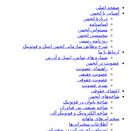
صفحه اصلی
آشنایی با انجمن
دربارۀ انجمن
اساسنامه
مسئولین انجمن
مؤسسین انجمن
روزنامه رسمی
شرح وظایف سازمانی انجمن اپتیک و فوتونیک
ارتباط با ما
شماره های تماس، ایمیل و آدرس
عضویت در انجمن
راهنمای عضویت
عضویت حقیقی
عضویت حقوقی
تمدید عضویت
اعضای حقوقی
شاخه‌های انجمن
شاخۀ بانوان در فوتونیک
شاخه صنعتی نور فناوران
شاخه‌ الکترونیک و فوتونیک آلی
سخنرانی‌های ماهانه
اطلاعات سخنرانی‌‌ها
ثبت‌نام برای شرکت در سخنرانی