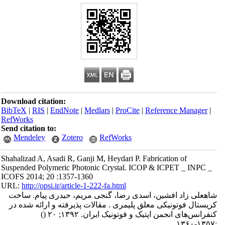
Download citation:
BibTeX
|
RIS
|
EndNote
|
Medlars
|
ProCite
|
Reference Manager
|
RefWorks
Send citation to:
Mendeley
Zotero
RefWorks
Shahalizad A, Asadi R, Ganji M, Heydari P. Fabrication of
Suspended Polymeric Photonic Crystal. ICOP & ICPET _ INPC _
ICOFS 2014; 20 :1357-1360
URL:
http://opsi.ir/article-1-222-fa.html
شاهعلی زاد افشین، اسدی رضا، گنجی مریم، حیدری پیام. ساخت
کریستال فوتونیکی معلق پلیمری . مقالات پذیرفته و ارائه شده در
کنفرانس‌های انجمن اپتیک و فوتونیک ایران. ۱۳۹۲; ۲۰
()
:۱۳۵۷-۱۳۶۰