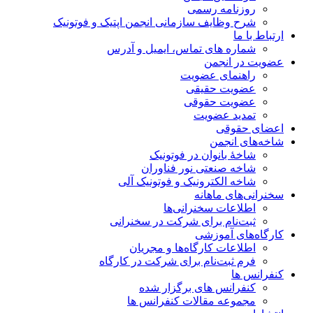
روزنامه رسمی
شرح وظایف سازمانی انجمن اپتیک و فوتونیک
ارتباط با ما
شماره های تماس، ایمیل و آدرس
عضویت در انجمن
راهنمای عضویت
عضویت حقیقی
عضویت حقوقی
تمدید عضویت
اعضای حقوقی
شاخه‌های انجمن
شاخۀ بانوان در فوتونیک
شاخه صنعتی نور فناوران
شاخه‌ الکترونیک و فوتونیک آلی
سخنرانی‌های ماهانه
اطلاعات سخنرانی‌‌ها
ثبت‌نام برای شرکت در سخنرانی
کارگاه‌های آموزشی
اطلاعات کارگاه‌ها و مجریان
فرم ثبت‌نام برای شرکت در کارگاه
کنفرانس ها
کنفرانس های برگزار شده
مجموعه مقالات کنفرانس ها