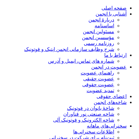
صفحه اصلی
آشنایی با انجمن
دربارۀ انجمن
اساسنامه
مسئولین انجمن
مؤسسین انجمن
روزنامه رسمی
شرح وظایف سازمانی انجمن اپتیک و فوتونیک
ارتباط با ما
شماره های تماس، ایمیل و آدرس
عضویت در انجمن
راهنمای عضویت
عضویت حقیقی
عضویت حقوقی
تمدید عضویت
اعضای حقوقی
شاخه‌های انجمن
شاخۀ بانوان در فوتونیک
شاخه صنعتی نور فناوران
شاخه‌ الکترونیک و فوتونیک آلی
سخنرانی‌های ماهانه
اطلاعات سخنرانی‌‌ها
ثبت‌نام برای شرکت در سخنرانی