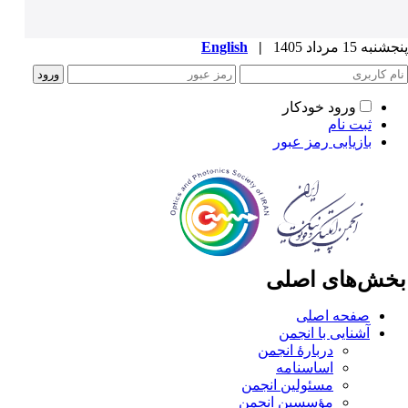
به 15 مرداد 1405
|
English
ورود خودکار
ثبت نام
بازیابی رمز عبور
خش‌های اصلی
صفحه اصلی
آشنایی با انجمن
دربارۀ انجمن
اساسنامه
مسئولین انجمن
مؤسسین انجمن