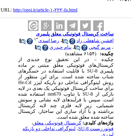
URL:
http://opsi.ir/article-۱-۲۲۲-fa.html
ساخت کریستال فوتونیکی معلق پلیمری
۱
*
افشین شاهعلی زاد
،
رضا اسدی
،
مریم گنجی
،
پیام حیدری
چکیده:
(۶۱۵۴ مشاهده)
چکیده – در این تحقیق نوع جدیدی از
کریستال‌های فوتونیکی معلق مبتنی بر ماده
پلیمری SU-8 با قابلیت استفاده در حسگرهای
شتاب ساخته شده است. برای این منظور از
روش لیتوگرافی تداخلی دو باریکه لیزر He-Cd
برای ساخت کریستال فوتونیکی یک بعدی در لایه
نازکی از SU-8 با تناوب nm670 استفاده شده
است. سپس با فرآیندهای لایه نشانی و سونش
شیمیایی، زیر لایه فلزی چند لایه کریستال
برداشته و با آزاد سازی این ساختار، کریستال
ساخته شده معلق شده است.
واژه‌های کلیدی:
کریستال فوتونیکی معلق
،
فوتورزیست SU-8
،
لیتوگرافی تداخلی دو باریکه
لیزری