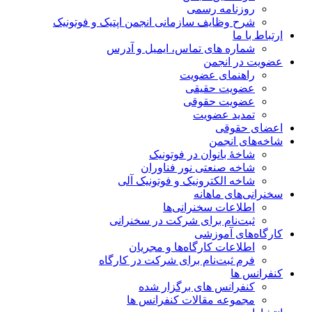
روزنامه رسمی
شرح وظایف سازمانی انجمن اپتیک و فوتونیک
ارتباط با ما
شماره های تماس، ایمیل و آدرس
عضویت در انجمن
راهنمای عضویت
عضویت حقیقی
عضویت حقوقی
تمدید عضویت
اعضای حقوقی
شاخه‌های انجمن
شاخۀ بانوان در فوتونیک
شاخه صنعتی نور فناوران
شاخه‌ الکترونیک و فوتونیک آلی
سخنرانی‌های ماهانه
اطلاعات سخنرانی‌‌ها
ثبت‌نام برای شرکت در سخنرانی
کارگاه‌های آموزشی
اطلاعات کارگاه‌ها و مجریان
فرم ثبت‌نام برای شرکت در کارگاه
کنفرانس ها
کنفرانس های برگزار شده
مجموعه مقالات کنفرانس ها