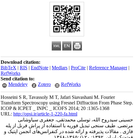
Download citation:
BibTeX
|
RIS
|
EndNote
|
Medlars
|
ProCite
|
Reference Manager
|
RefWorks
Send citation to:
Mendeley
Zotero
RefWorks
Hosseini S R, Tavassoly M T, Jafari Siavashani M. Fourier
Transform Spectroscopy using Fresnel Diffraction From Phase Step.
ICOP & ICPET _ INPC _ ICOFS 2014; 20 :1365-1368
URL:
http://opsi.ir/article-1-220-fa.html
حسینی سیدروح الله، توسلی محمدتقی، جعفری سیاوشانی
مرتضی. طیف سنجی تبدیل فوریه با استفاده از پراش فرنل از پله
فازی . مقالات پذیرفته و ارائه شده در کنفرانس‌های انجمن اپتیک و
فوتونیک ایران. ۱۳۹۲; ۲۰
()
:۱۳۶۵-۱۳۶۸