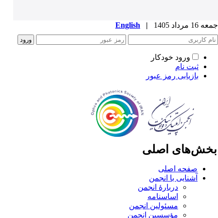
1 مرداد 1405
|
English
ورود خودکار
ثبت نام
بازیابی رمز عبور
خش‌های اصلی
صفحه اصلی
آشنایی با انجمن
دربارۀ انجمن
اساسنامه
مسئولین انجمن
مؤسسین انجمن