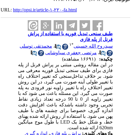
URL:
http://opsi.ir/article-۱-۲۲۰-fa.html
طیف سنجی تبدیل فوریه با استفاده از پراش
فرنل از پله فازی
۱
*
سیدروح الله حسینی
،
محمدتقی توسلی
،
مرتضی جعفری سیاوشانی
چکیده:
(۱۶۶۹۱ مشاهده)
در این مقاله روشی مبتنی بر پراش فرنل از پله
فازی برای طیف سنجی تبدیل فوریه معرفی می
شود. بر خلاف تداخل‌سنجی که تغییر اختلاف راه
با تغییر طولی آینه صورت می گیرد، در این روش
تغییر اختلاف راه با تغییر زاویه نور فرودی به پله
صورت می گیرد. این مسئله باعث می شود که با
تغییر زاویه از 0 تا 90 درجه تعداد زیادی نقاط
تجربی وجود داشته باشدکه باعث افزایش دقت
اندازه گیری، خصوصا برای چشمه های با طیف
پهن می شود. با استفاده از روش ارائه شده پهنای
خط، و شکل خط یک LED با طول موج میانگین
620nm ارائه شده است.
واژه‌های کلیدی:
پراش
،
پله فازی
،
اندازه گیری