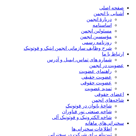
صفحه اصلی
آشنایی با انجمن
دربارۀ انجمن
اساسنامه
مسئولین انجمن
مؤسسین انجمن
روزنامه رسمی
شرح وظایف سازمانی انجمن اپتیک و فوتونیک
ارتباط با ما
شماره های تماس، ایمیل و آدرس
عضویت در انجمن
راهنمای عضویت
عضویت حقیقی
عضویت حقوقی
تمدید عضویت
اعضای حقوقی
شاخه‌های انجمن
شاخۀ بانوان در فوتونیک
شاخه صنعتی نور فناوران
شاخه‌ الکترونیک و فوتونیک آلی
سخنرانی‌های ماهانه
اطلاعات سخنرانی‌‌ها
ثبت‌نام برای شرکت در سخنرانی