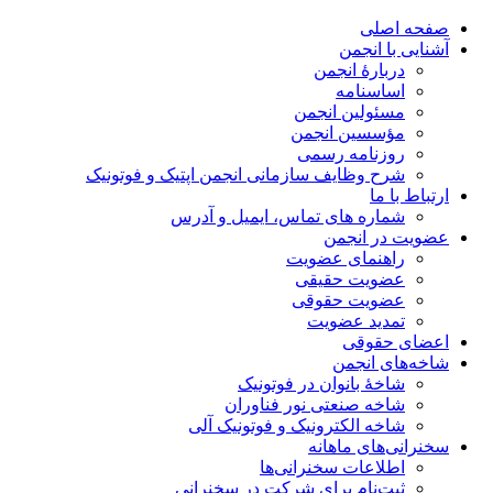
صفحه اصلی
آشنایی با انجمن
دربارۀ انجمن
اساسنامه
مسئولین انجمن
مؤسسین انجمن
روزنامه رسمی
شرح وظایف سازمانی انجمن اپتیک و فوتونیک
ارتباط با ما
شماره های تماس، ایمیل و آدرس
عضویت در انجمن
راهنمای عضویت
عضویت حقیقی
عضویت حقوقی
تمدید عضویت
اعضای حقوقی
شاخه‌های انجمن
شاخۀ بانوان در فوتونیک
شاخه صنعتی نور فناوران
شاخه‌ الکترونیک و فوتونیک آلی
سخنرانی‌های ماهانه
اطلاعات سخنرانی‌‌ها
ثبت‌نام برای شرکت در سخنرانی