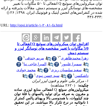
توان میکرولیزرهای سوئیچ Q انفعالی تا ۵/۰ مگاوات با تغییر
مشخصه-های نوسانگر لیزر و سیستم دمش. مقالات پذیرفته و ارائه
شده در کنفرانس‌های انجمن اپتیک و فوتونیک ایران. ۱۳۹۸; ۲۶
()
:۴۳۳-۴۳۶
URL:
http://opsi.ir/article-۱-۲۰۸۱-fa.html
افزایش توان میکرولیزرهای سوئیچ Q انفعالی تا
5/0 مگاوات با تغییر مشخصه-های نوسانگر لیزر و
سیستم دمش
۱
۱
*
زهرا محمدظاهری
،
مریم جندقی
۱
۱
،
سمیرا علیپور
،
المیرا حاجی نیا
۱
،
سعید سلیمیان ریزی
،
محمد جوادی
۱
۱
داشکسن
،
سید حسن نبوی
۱- مرکز ملی علوم و فنون لیزر ایران
چکیده:
(۲۶۲۰ مشاهده)
Q
میکرولیزرهای سوئچ
انفعالی منابع لیزری ساده
و مقرون به صرفه برای تولید پالس­های با قلۀ توان
چند کیلووات، با همدوسی بالا و پهنای پالس کمتر از
1 نانوثانیه در نرخ تکرار بالا می­باشند. در این تحقیق