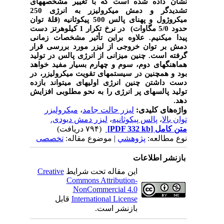
نشان داده شده است که با تغییر مشخصه­های
تشدیدگر و دمش میکرولیزر به انرژی 250
میکروژول و پهنای پالس 500 پیکوثانیه (قلۀ توان
حدود 5/0 مگاوات) در نرخ تکرار
1 کیلوهرتز
دست
پیدا می­کنیم. علاوه براین تأثیر مشخصات زمانی
دمش بر توان خروجی از لیزر مورد بررسی قرار
گرفته است. چنین میزانی از انرژی پالس در تولید
هماهنگ­های دوم، سوم و چهارم بسیار مفید خواهد
بود و همچنین در سیستم­های تقویت میکرولیزر، در
دست داشتن چنین انرژی اولیه­ای می­تواند بازده
تولید پالس­های پر انرژی را به نحو مطلوبی افزایش
دهد.
واژه‌های کلیدی:
لیزر حالت جامد
،
میکرولیزر
توان بالا
،
پالس پیکوثانیه
،
لیزر دمش دیودی.
متن کامل
[PDF 332 kb]
(۷۹۴ دریافت)
نوع مطالعه:
پژوهشي
| موضوع مقاله:
تخصصی
بازنشر اطلاعات
این مقاله تحت شرایط
Creative
Commons Attribution-
NonCommercial 4.0
International License
قابل
بازنشر است.