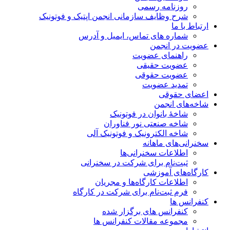
روزنامه رسمی
شرح وظایف سازمانی انجمن اپتیک و فوتونیک
ارتباط با ما
شماره های تماس، ایمیل و آدرس
عضویت در انجمن
راهنمای عضویت
عضویت حقیقی
عضویت حقوقی
تمدید عضویت
اعضای حقوقی
شاخه‌های انجمن
شاخۀ بانوان در فوتونیک
شاخه صنعتی نور فناوران
شاخه‌ الکترونیک و فوتونیک آلی
سخنرانی‌های ماهانه
اطلاعات سخنرانی‌‌ها
ثبت‌نام برای شرکت در سخنرانی
کارگاه‌های آموزشی
اطلاعات کارگاه‌ها و مجریان
فرم ثبت‌نام برای شرکت در کارگاه
کنفرانس ها
کنفرانس های برگزار شده
مجموعه مقالات کنفرانس ها