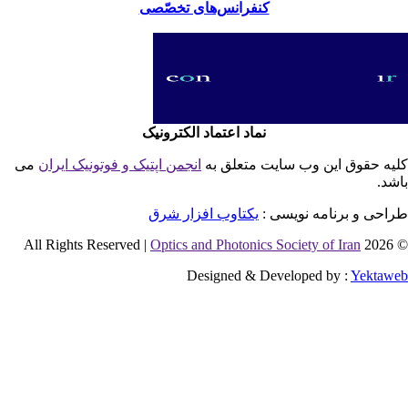
کنفرانس‌های تخصّصی
نماد اعتماد الکترونیک
یه حقوق این وب سایت متعلق به
انجمن اپتیک و فوتونیک ایران
می
شد.
احی و برنامه نویسی :
یکتاوب افزار شرق
Optics and Photonics Society of Iran
© 2026 
Designed & Developed by :
Yektaw