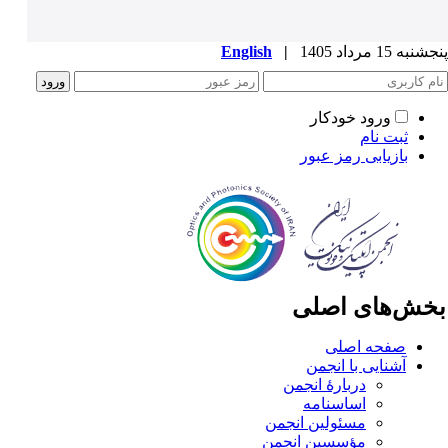
به 15 مرداد 1405
|
English
ورود خودکار
ثبت نام
بازیابی رمز عبور
خش‌های اصلی
صفحه اصلی
آشنایی با انجمن
دربارۀ انجمن
اساسنامه
مسئولین انجمن
مؤسسین انجمن