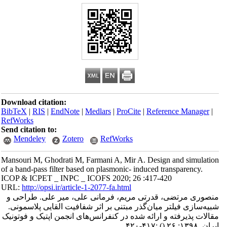
Download citation:
BibTeX
|
RIS
|
EndNote
|
Medlars
|
ProCite
|
Reference Manager
|
RefWorks
Send citation to:
Mendeley
Zotero
RefWorks
Mansouri M, Ghodrati M, Farmani A, Mir A. Design and simulation
of a band-pass filter based on plasmonic- induced transparency.
ICOP & ICPET _ INPC _ ICOFS 2020; 26 :417-420
URL:
http://opsi.ir/article-1-2077-fa.html
منصوری مرتضی، قدرتی مریم، فرمانی علی، میر علی. طراحی و
شبیه‌سازی فیلتر میان‌گذر مبتنی بر اثر شفافیت القایی پلاسمونی.
مقالات پذیرفته و ارائه شده در کنفرانس‌های انجمن اپتیک و فوتونیک
ایران. ۱۳۹۸; ۲۶
()
:۴۱۷-۴۲۰