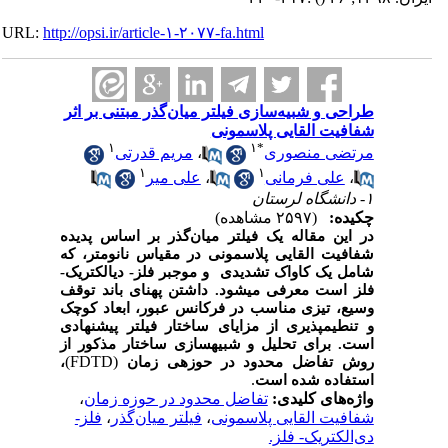
URL:
http://opsi.ir/article-۱-۲۰۷۷-fa.html
طراحی و شبیه‌سازی فیلتر میان‌گذر مبتنی بر اثر
شفافیت القایی پلاسمونی
۱
۱
*
مرتضی منصوری
،
مریم قدرتی
۱
۱
،
علی فرمانی
،
علی میر
۱- دانشگاه لرستان
چکیده:
(۲۵۹۷ مشاهده)
در این مقاله یک فیلتر میان
گذر بر اساس پدیده
شفافیت
القایی
پلاسمونی
در مقیاس نانومتر، که
شامل یک کاواک تشدیدی و موجبر فلز- دی­الکتریک-
فلز است معرفی
می­شود. داشتن پهنای باند توقف
وسیع، تیزی مناسب در فرکانس عبور، ابعاد کوچک
و تنطیم­پذیری از مزایای ساختار فیلتر پیشنهادی
است. برای
تحلیل
و
شبیه­سازی
ساختار مذکور
از
(FDTD)
روش
تفاضل
محدود
در
حوزه­ی
زمان
،
.
ا
ستفاده
شده
است
واژه‌های کلیدی:
تفاضل محدود در حوزه زمان
،
شفافیت القایی پلاسمونی
،
فیلتر میان‌گذر
،
فلز-
دی‌الکتریک- فلز.