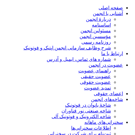
صفحه اصلی
آشنایی با انجمن
دربارۀ انجمن
اساسنامه
مسئولین انجمن
مؤسسین انجمن
روزنامه رسمی
شرح وظایف سازمانی انجمن اپتیک و فوتونیک
ارتباط با ما
شماره های تماس، ایمیل و آدرس
عضویت در انجمن
راهنمای عضویت
عضویت حقیقی
عضویت حقوقی
تمدید عضویت
اعضای حقوقی
شاخه‌های انجمن
شاخۀ بانوان در فوتونیک
شاخه صنعتی نور فناوران
شاخه‌ الکترونیک و فوتونیک آلی
سخنرانی‌های ماهانه
اطلاعات سخنرانی‌‌ها
ثبت‌نام برای شرکت در سخنرانی