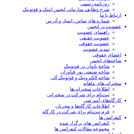
روزنامه رسمی
شرح وظایف سازمانی انجمن اپتیک و فوتونیک
ارتباط با ما
شماره های تماس، ایمیل و آدرس
عضویت در انجمن
راهنمای عضویت
عضویت حقیقی
عضویت حقوقی
تمدید عضویت
اعضای حقوقی
شاخه‌های انجمن
شاخۀ بانوان در فوتونیک
شاخه صنعتی نور فناوران
شاخه‌ الکترونیک و فوتونیک آلی
سخنرانی‌های ماهانه
اطلاعات سخنرانی‌‌ها
ثبت‌نام برای شرکت در سخنرانی
کارگاه‌های آموزشی
اطلاعات کارگاه‌ها و مجریان
فرم ثبت‌نام برای شرکت در کارگاه
کنفرانس ها
کنفرانس های برگزار شده
مجموعه مقالات کنفرانس ها