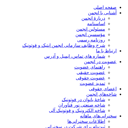
صفحه اصلی
آشنایی با انجمن
دربارۀ انجمن
اساسنامه
مسئولین انجمن
مؤسسین انجمن
روزنامه رسمی
شرح وظایف سازمانی انجمن اپتیک و فوتونیک
ارتباط با ما
شماره های تماس، ایمیل و آدرس
عضویت در انجمن
راهنمای عضویت
عضویت حقیقی
عضویت حقوقی
تمدید عضویت
اعضای حقوقی
شاخه‌های انجمن
شاخۀ بانوان در فوتونیک
شاخه صنعتی نور فناوران
شاخه‌ الکترونیک و فوتونیک آلی
سخنرانی‌های ماهانه
اطلاعات سخنرانی‌‌ها
ثبت‌نام برای شرکت در سخنرانی