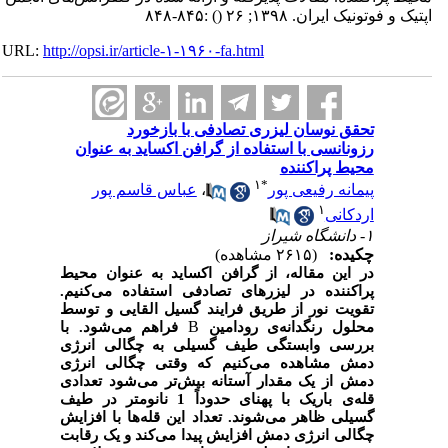
اپتیک و فوتونیک ایران. ۱۳۹۸; ۲۶
()
:۸۴۵-۸۴۸
URL:
http://opsi.ir/article-۱-۱۹۶۰-fa.html
تحقق نوسان لیزری تصادفی با بازخورد
رزونانسی با استفاده از گرافن اکساید به عنوان
محیط پراکننده
۱
*
پیمانه رفیعی پور
،
عباس قاسم پور
۱
اردکانی
۱- دانشگاه شیراز
چکیده:
(۲۶۱۵ مشاهده)
در این مقاله، از گرافن اکساید به عنوان محیط
پراکننده در لیزرهای تصادفی استفاده می‌کنیم.
تقویت نور از طریق فرایند گسیل القایی و توسط
B
محلول رنگدانه‌ی رودامین
فراهم می‌شود. با
بررسی وابستگی طیف گسیلی به چگالی انرژی
دمش مشاهده می‌کنیم که وقتی چگالی انرژی
دمش از یک مقدار آستانه بیش‌تر می‌شود تعدادی
قله‌ی باریک با پهنای حدوداً 1 نانومتر در طیف
گسیلی ظاهر می‌شوند. تعداد این قله‌ها با افزایش
چگالی انرژی دمش افزایش پیدا می‌کند و یک رقابت