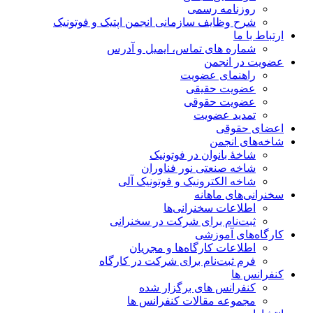
روزنامه رسمی
شرح وظایف سازمانی انجمن اپتیک و فوتونیک
ارتباط با ما
شماره های تماس، ایمیل و آدرس
عضویت در انجمن
راهنمای عضویت
عضویت حقیقی
عضویت حقوقی
تمدید عضویت
اعضای حقوقی
شاخه‌های انجمن
شاخۀ بانوان در فوتونیک
شاخه صنعتی نور فناوران
شاخه‌ الکترونیک و فوتونیک آلی
سخنرانی‌های ماهانه
اطلاعات سخنرانی‌‌ها
ثبت‌نام برای شرکت در سخنرانی
کارگاه‌های آموزشی
اطلاعات کارگاه‌ها و مجریان
فرم ثبت‌نام برای شرکت در کارگاه
کنفرانس ها
کنفرانس های برگزار شده
مجموعه مقالات کنفرانس ها