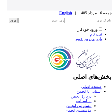
1 مرداد 1405
|
English
ورود خودکار
ثبت نام
بازیابی رمز عبور
خش‌های اصلی
صفحه اصلی
آشنایی با انجمن
دربارۀ انجمن
اساسنامه
مسئولین انجمن
مؤسسین انجمن