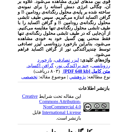
قوی بین مدهای لیزری مشاهده می‌شود. علاوه بر
آن، چگالی انرژی دمش آستانه را برای نمونه‌ی
B
ساخته شده بر پایه‌ی محلول رنگدانه‌ی رودامین
و
گرافن اکساید اندازه می‌گیریم. سپس طیف تابشی
B
محلول رنگدانه‌ی رودامین
و گرافن اکساید را با
طیف تابشی محلول رنگدانه‌ی تنها مقایسه می‌کنیم.
از آن‌جایی که در طیف تابشی محلول رنگدانه‌ی تنها
فقط منحنی پهن گسیل خود به خودی مشاهده
می‌شود، بنابراین بازخورد رزونانسی لیزر تصادفی
توسط چندپراکندگی نور از گرافن اکساید فراهم
می‌شود.
واژه‌های کلیدی:
لیزر تصادفی
،
بازخورد
رزونانسی
،
چند پراکندگی نور
،
گرافن اکساید.
متن کامل
[PDF 648 kb]
(۸۰۳ دریافت)
نوع مطالعه:
پژوهشي
| موضوع مقاله:
تخصصی
بازنشر اطلاعات
این مقاله تحت شرایط
Creative
Commons Attribution-
NonCommercial 4.0
International License
قابل
بازنشر است.