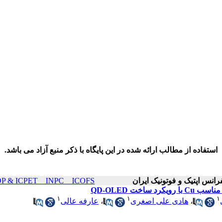
استفاده از مطالب ارائه شده در این پایگاه با ذکر منبع آزاد می باشد.
ICOP & ICPET _ INPC _ ICOFS سال۲۰ صفحات ۰۸
۱
۱
۱
،
هادی علی اصغری
،
عارفه عالی