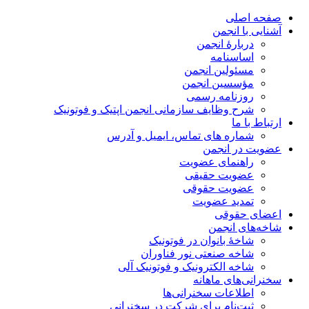
صفحه اصلی
آشنایی با انجمن
دربارۀ انجمن
اساسنامه
مسئولین انجمن
مؤسسین انجمن
روزنامه رسمی
شرح وظایف سازمانی انجمن اپتیک و فوتونیک
ارتباط با ما
شماره های تماس، ایمیل و آدرس
عضویت در انجمن
راهنمای عضویت
عضویت حقیقی
عضویت حقوقی
تمدید عضویت
اعضای حقوقی
شاخه‌های انجمن
شاخۀ بانوان در فوتونیک
شاخه صنعتی نور فناوران
شاخه‌ الکترونیک و فوتونیک آلی
سخنرانی‌های ماهانه
اطلاعات سخنرانی‌‌ها
ثبت‌نام برای شرکت در سخنرانی