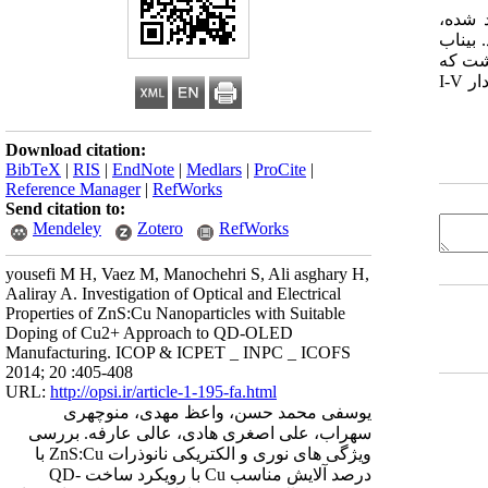
تولید شده،
نگین اندازه ذرات حدود 9/3 نانومتر بودند. بیناب
، طول‌موج گسیل در محدوده 500 تا 520 نانومتر داشت که
بیشترین شدت گسیل با آلایش 2/0 درصد Cu2+ حاصل گردید. با ساخت و بررسی لایه‌های دیودها از نیم‌رسانای نقاط کوانتمی و پلیمرها با نمودار I-V
Download citation:
BibTeX
|
RIS
|
EndNote
|
Medlars
|
ProCite
|
Reference Manager
|
RefWorks
Send citation to:
Mendeley
Zotero
RefWorks
yousefi M H, Vaez M, Manochehri S, Ali asghary H,
Aaliray A. Investigation of Optical and Electrical
Properties of ZnS:Cu Nanoparticles with Suitable
Doping of Cu2+ Approach to QD-OLED
Manufacturing. ICOP & ICPET _ INPC _ ICOFS
2014; 20 :405-408
URL:
http://opsi.ir/article-1-195-fa.html
یوسفی محمد حسن، واعظ مهدی، منوچهری
سهراب، علی اصغری هادی، عالی عارفه. بررسی
ویژگی های نوری و الکتریکی نانوذرات ZnS:Cu با
درصد آلایش مناسب Cu با رویکرد ساخت QD-