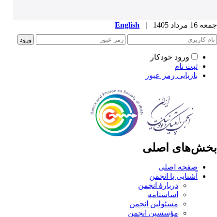
جمعه 16 مرداد 1405
|
English
ورود خودکار
ثبت نام
بازیابی رمز عبور
بخش‌های اصلی
صفحه اصلی
آشنایی با انجمن
دربارۀ انجمن
اساسنامه
مسئولین انجمن
مؤسسین انجمن