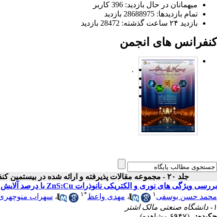
میهمانان در حال بازدید: 396 کاربر
تمام بازدید‌ها: 28688975 بازدید
بازدید ۲۴ ساعت گذشته: 28472 بازدید
کنفرانس های انجمن
.
جلد ۲۰ - مجموعه مقالات پذیرفته و ارائه شده در بیستمین کنفرانس اپتیک و فوتونیک ایران
بررسی ویژگی های نوری و الکتریکی نانوذرات ZnS:Cu با درصد آلایش مناسب Cu با رویکرد ساخت QD-OLED
۱
*
۱
محمد حسن یوسفی
،
مهدی واعظ
،
سهراب منوچهری
۱- دانشگاه صنعتی مالک اشتر
چکیده:
(۶۹۴۷ مشاهده)