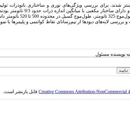
 کوانتومی ZnS:Cu به منظور گسیل نور سبز در QD-OLED سنتز شدند. برای بررسی ویژگی‌های نوری و ساختاری نانوذرات 
آنالیزهای XRD ,UV-Vis و PL انجام شد. نانوذرات سنتز شده تک فاز و دارای ساختار مکعبی با میا
فوتولومینسانس ZnS:Cu با درصدهای آلاییدگی گوناگون Cu و تحریک طول‌موج 325 نانومتر
به نویسنده مسئول
Creative Commons Attribution-NonCommercial 4.0
قابل بازنشر است.