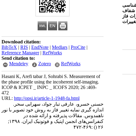
 شناسی
م شفاف
ات فاز
غییرات
Download citation:
BibTeX
|
RIS
|
EndNote
|
Medlars
|
ProCite
|
Reference Manager
|
RefWorks
Send citation to:
Mendeley
Zotero
RefWorks
Hasani K, Arefi tabar J, Sohrabi S. Measurement of
the phase profile using the incoherent self-imaging.
ICOP & ICPET _ INPC _ ICOFS 2020; 26 :469-
472
URL:
http://opsi.ir/article-1-1948-fa.html
حسنی خسرو، عارفی تبار جواد، سهرابی سحر.
اندازه گیری نمایه تغییر فاز به روش خود تصویر با نور
ناهمدوس. مقالات پذیرفته و ارائه شده در
کنفرانس‌های انجمن اپتیک و فوتونیک ایران. ۱۳۹۸;
:۴۶۹-۴۷۲
()
۲۶