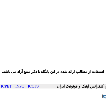
استفاده از مطالب ارائه شده در این پایگاه با ذکر منبع آزاد می باشد.
ICOP & ICPET _ INPC _ ICOFS سال۲۶ صف