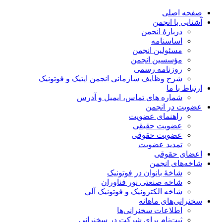
صفحه اصلی
آشنایی با انجمن
دربارۀ انجمن
اساسنامه
مسئولین انجمن
مؤسسین انجمن
روزنامه رسمی
شرح وظایف سازمانی انجمن اپتیک و فوتونیک
ارتباط با ما
شماره های تماس، ایمیل و آدرس
عضویت در انجمن
راهنمای عضویت
عضویت حقیقی
عضویت حقوقی
تمدید عضویت
اعضای حقوقی
شاخه‌های انجمن
شاخۀ بانوان در فوتونیک
شاخه صنعتی نور فناوران
شاخه‌ الکترونیک و فوتونیک آلی
سخنرانی‌های ماهانه
اطلاعات سخنرانی‌‌ها
ثبت‌نام برای شرکت در سخنرانی