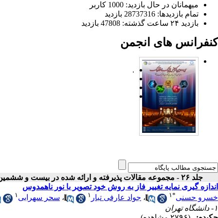
میهمانان در حال بازدید: 1000 کاربر
تمام بازدید‌ها: 28737316 بازدید
بازدید ۲۴ ساعت گذشته: 47808 بازدید
کنفرانس های انجمن
.
جلد ۲۶ - مجموعه مقالات پذیرفته و ارائه شده در بیست و ششمین کنفرانس اپتیک و فوتونیک ایران
اندازه گیری نمایه تغییر فاز به روش خود تصویر با نور ناهمدوس
۱
۱
۱
*
خسرو حسنی
،
جواد عارفی تبار
،
سحر سهرابی
۱- دانشگاه تهران
چکیده:
(۲۷۹۶ مشاهده)