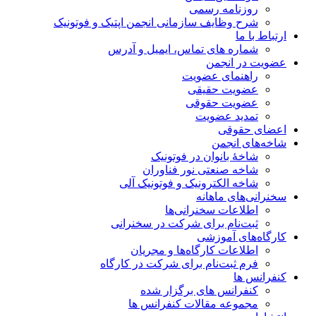
روزنامه رسمی
شرح وظایف سازمانی انجمن اپتیک و فوتونیک
ارتباط با ما
شماره های تماس، ایمیل و آدرس
عضویت در انجمن
راهنمای عضویت
عضویت حقیقی
عضویت حقوقی
تمدید عضویت
اعضای حقوقی
شاخه‌های انجمن
شاخۀ بانوان در فوتونیک
شاخه صنعتی نور فناوران
شاخه‌ الکترونیک و فوتونیک آلی
سخنرانی‌های ماهانه
اطلاعات سخنرانی‌‌ها
ثبت‌نام برای شرکت در سخنرانی
کارگاه‌های آموزشی
اطلاعات کارگاه‌ها و مجریان
فرم ثبت‌نام برای شرکت در کارگاه
کنفرانس ها
کنفرانس های برگزار شده
مجموعه مقالات کنفرانس ها