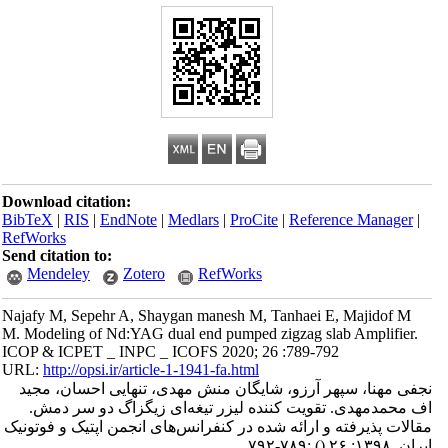
Download citation:
BibTeX
|
RIS
|
EndNote
|
Medlars
|
ProCite
|
Reference Manager
|
RefWorks
Send citation to:
Mendeley
Zotero
RefWorks
Najafy M, Sepehr A, Shaygan manesh M, Tanhaei E, Majidof M
M. Modeling of Nd:YAG dual end pumped zigzag slab Amplifier.
ICOP & ICPET _ INPC _ ICOFS 2020; 26 :789-792
URL:
http://opsi.ir/article-1-1941-fa.html
نجفی مهنا، سپهر آرزو، شایگان منش مهدی، تنهایی احسان، مجید
اف محمدمهدی. تقویت کننده لیزر تیغه‌ای زیگزاگ دو سر دمش.
مقالات پذیرفته و ارائه شده در کنفرانس‌های انجمن اپتیک و فوتونیک
ایران. ۱۳۹۸; ۲۶
()
:۷۸۹-۷۹۲