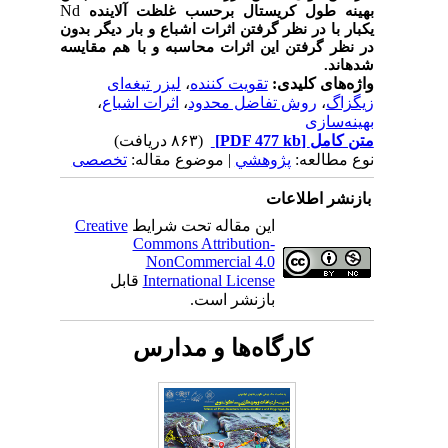
Nd
بهینه طول کریستال برحسب غلظت آلاینده
یکبار با در نظر گرفتن اثرات اشباع و بار دیگر بدون
در نظر گرفتن این اثرات محاسبه و با هم مقایسه
شده­اند.
واژه‌های کلیدی:
تقویت کننده
،
لیزر تیغه‌ای
زیگزاگ
،
روش تفاضل محدود
،
اثرات اشباع
،
بهینه‌سازی
متن کامل
[PDF 477 kb]
(۸۶۳ دریافت)
نوع مطالعه:
پژوهشي
| موضوع مقاله:
تخصصی
بازنشر اطلاعات
این مقاله تحت شرایط
Creative
Commons Attribution-
NonCommercial 4.0
International License
قابل
بازنشر است.
کارگاه‌ها و مدارس