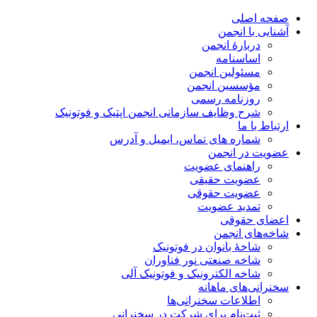
صفحه اصلی
آشنایی با انجمن
دربارۀ انجمن
اساسنامه
مسئولین انجمن
مؤسسین انجمن
روزنامه رسمی
شرح وظایف سازمانی انجمن اپتیک و فوتونیک
ارتباط با ما
شماره های تماس، ایمیل و آدرس
عضویت در انجمن
راهنمای عضویت
عضویت حقیقی
عضویت حقوقی
تمدید عضویت
اعضای حقوقی
شاخه‌های انجمن
شاخۀ بانوان در فوتونیک
شاخه صنعتی نور فناوران
شاخه‌ الکترونیک و فوتونیک آلی
سخنرانی‌های ماهانه
اطلاعات سخنرانی‌‌ها
ثبت‌نام برای شرکت در سخنرانی