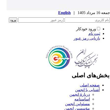
1 مرداد 1405
|
English
ورود خودکار
ثبت نام
بازیابی رمز عبور
خش‌های اصلی
صفحه اصلی
آشنایی با انجمن
دربارۀ انجمن
اساسنامه
مسئولین انجمن
مؤسسین انجمن