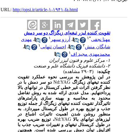
URL:
http://opsi.ir/article-۱-۱۹۴۱-fa.html
تقویت کننده لیزر تیغه‌ای زیگزاگ دو سر دمش
۱
۱
*
مهنا نجفی
،
آرزو سپهر
،
مهدی
۱
۲
شایگان منش
،
احسان تنهایی
،
۱
محمدمهدی مجید اف
۱- مرکز علوم و فنون لیزر ایران
۲- دانشکده فیزیک دانشگاه علم و صنعت
چکیده:
(۲۹۰۳ مشاهده)
در این پژوهش به بررسی نحوه عملکرد تقویت
Nd:YAG
کننده تیغه­ای زیگزاگ
دو سر دمش با در
نظر گرفتن اثرات غیر خطی کریستال در توان­های بالا
پرداخته­ایم. مدل عددی ارائه شده به روش تفاضل
محدود به محاسبه و بهینه سازی پارامترهای
تاثیرگذار تقویت کننده تیغه­ای زیگزاگ از جمله توزیع
جذب و توزیع بهره در طول کریستال می­پردازد. به
منظور روشن شدن اهمیت تاثیرات اشباع در
Nd:YAG
لیزرهای توان­های بالا
، توزیع ضریب بهره
در طول کریستال تیغه­ای و تغییرات ضریب جذب با
افزایش توان دمش بررسی شده است. همچنین