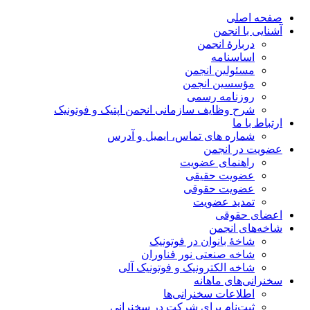
صفحه اصلی
آشنایی با انجمن
دربارۀ انجمن
اساسنامه
مسئولین انجمن
مؤسسین انجمن
روزنامه رسمی
شرح وظایف سازمانی انجمن اپتیک و فوتونیک
ارتباط با ما
شماره های تماس، ایمیل و آدرس
عضویت در انجمن
راهنمای عضویت
عضویت حقیقی
عضویت حقوقی
تمدید عضویت
اعضای حقوقی
شاخه‌های انجمن
شاخۀ بانوان در فوتونیک
شاخه صنعتی نور فناوران
شاخه‌ الکترونیک و فوتونیک آلی
سخنرانی‌های ماهانه
اطلاعات سخنرانی‌‌ها
ثبت‌نام برای شرکت در سخنرانی