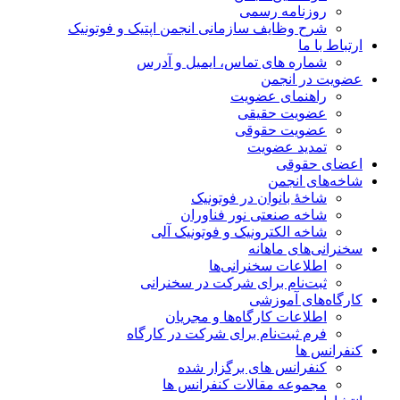
روزنامه رسمی
شرح وظایف سازمانی انجمن اپتیک و فوتونیک
ارتباط با ما
شماره های تماس، ایمیل و آدرس
عضویت در انجمن
راهنمای عضویت
عضویت حقیقی
عضویت حقوقی
تمدید عضویت
اعضای حقوقی
شاخه‌های انجمن
شاخۀ بانوان در فوتونیک
شاخه صنعتی نور فناوران
شاخه‌ الکترونیک و فوتونیک آلی
سخنرانی‌های ماهانه
اطلاعات سخنرانی‌‌ها
ثبت‌نام برای شرکت در سخنرانی
کارگاه‌های آموزشی
اطلاعات کارگاه‌ها و مجریان
فرم ثبت‌نام برای شرکت در کارگاه
کنفرانس ها
کنفرانس های برگزار شده
مجموعه مقالات کنفرانس ها