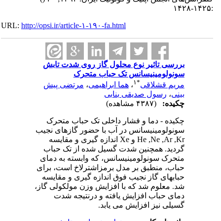
:۱۴۲۵-۱۴۲۸
URL:
http://opsi.ir/article-۱-۱۹۰-fa.html
بررسی تاثیر نوع محلول گاز روی شدت تابش
سونولومینیسانس تک حباب متحرک
۱
*
مریم قشلاقی
،
هما ابراهیمی
،
مرتضی پیش
بینی
،
رسول صدیقی بنابی
چکیده:
(۴۳۸۷ مشاهده)
چکیده - دما و فشار داخلی تک حباب متحرک
سونولومینیسانس در آب با حضور گازهای نجیب
He ,Ne ,Ar ,Kr و Xe اندازه گیری و مقایسه
گردید. همچنین شدت گسیل شده از تک حباب
متحرک سونولومینیسانس، که وابسته به دمای
حباب، منطبق بر مدل برمزاشترلاخ است، برای
حبابهای گاز نجیب فوق اندازه گیری و مقایسه
شد. معلوم شد که با افزایش وزن مولکولی گاز،
دمای حباب افزایش یافته و درنتیجه شدت
گسیلی نیز افزایش می یابد.