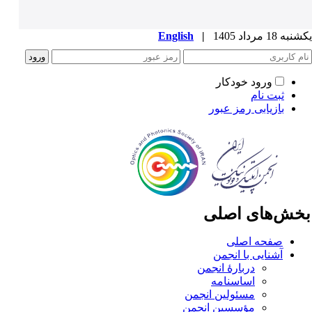
ه 18 مرداد 1405
|
English
ورود خودکار
ثبت نام
بازیابی رمز عبور
خش‌های اصلی
صفحه اصلی
آشنایی با انجمن
دربارۀ انجمن
اساسنامه
مسئولین انجمن
مؤسسین انجمن