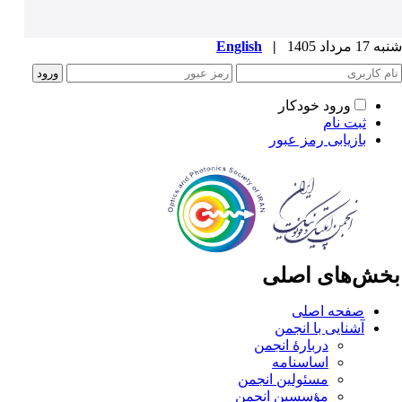
1 مرداد 1405
|
English
ورود خودکار
ثبت نام
بازیابی رمز عبور
خش‌های اصلی
صفحه اصلی
آشنایی با انجمن
دربارۀ انجمن
اساسنامه
مسئولین انجمن
مؤسسین انجمن