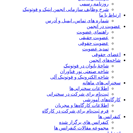
روزنامه رسمی
شرح وظایف سازمانی انجمن اپتیک و فوتونیک
ارتباط با ما
شماره های تماس، ایمیل و آدرس
عضویت در انجمن
راهنمای عضویت
عضویت حقیقی
عضویت حقوقی
تمدید عضویت
اعضای حقوقی
شاخه‌های انجمن
شاخۀ بانوان در فوتونیک
شاخه صنعتی نور فناوران
شاخه‌ الکترونیک و فوتونیک آلی
سخنرانی‌های ماهانه
اطلاعات سخنرانی‌‌ها
ثبت‌نام برای شرکت در سخنرانی
کارگاه‌های آموزشی
اطلاعات کارگاه‌ها و مجریان
فرم ثبت‌نام برای شرکت در کارگاه
کنفرانس ها
کنفرانس های برگزار شده
مجموعه مقالات کنفرانس ها