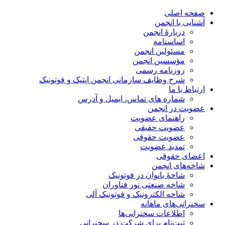
صفحه اصلی
آشنایی با انجمن
دربارۀ انجمن
اساسنامه
مسئولین انجمن
مؤسسین انجمن
روزنامه رسمی
شرح وظایف سازمانی انجمن اپتیک و فوتونیک
ارتباط با ما
شماره های تماس، ایمیل و آدرس
عضویت در انجمن
راهنمای عضویت
عضویت حقیقی
عضویت حقوقی
تمدید عضویت
اعضای حقوقی
شاخه‌های انجمن
شاخۀ بانوان در فوتونیک
شاخه صنعتی نور فناوران
شاخه‌ الکترونیک و فوتونیک آلی
سخنرانی‌های ماهانه
اطلاعات سخنرانی‌‌ها
ثبت‌نام برای شرکت در سخنرانی