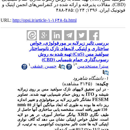
(CBD). مقالات پذیرفته و ارائه شده در کنفرانس‌های انجمن اپتیک و
فوتونیک ایران. ۱۳۹۶; ۲۴
()
:۴۸۵-۴۸۸
URL:
http://opsi.ir/article-۱-۱۶۴۸-fa.html
بررسی تاثیر زیرلایه بر مورفولوژی، خواص
ساختاری و اپتیکی لایه‌های نازک نانوساختار
سولفید مس (CuS) تهیه شده به روش
رسوب‌گذاری حمام شیمیایی (CBD)
۱
۱
*
میترا مستخدمین
،
حسین عشقی
۱- دانشگاه شاهرود
چکیده:
(۳۱۴۵ مشاهده)
-
در این تحقیق لایه‏های نازک سولفید
مس بر روی زیرلایه‏
ITO
شیشه‏ و
به روش حمام شیمیایی تهیه شدند. تصاویر
FESEM
نشانگر تاثیر زیر لایه بر موفولوژی و تغییر اندازه
nm
ریز دانه ها بوده به طوری که ابعاد میانگین آنها از 80 تا
150 تغییر یافته است. مشخصه یابی ساختاری آنها حاصل از
XRD
طیف نگاری
بیانگر ساختار آمورف در هر دو لایه
است.
تحلیل خواص اپتیکی نشان می دهد که گاف نواری
اپتیکی لایه ها تحت تاثیر محدودیت کوانتومی، به ترتیب، از
ev
حدود 11/2 به
01/2 تغییر کرده اند.