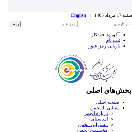
1 مرداد 1405
|
English
ورود خودکار
ثبت نام
بازیابی رمز عبور
خش‌های اصلی
صفحه اصلی
آشنایی با انجمن
دربارۀ انجمن
اساسنامه
مسئولین انجمن
مؤسسین انجمن