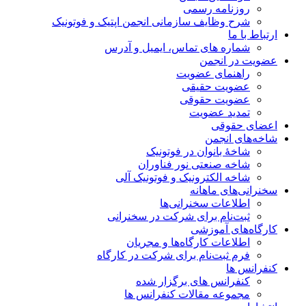
روزنامه رسمی
شرح وظایف سازمانی انجمن اپتیک و فوتونیک
ارتباط با ما
شماره های تماس، ایمیل و آدرس
عضویت در انجمن
راهنمای عضویت
عضویت حقیقی
عضویت حقوقی
تمدید عضویت
اعضای حقوقی
شاخه‌های انجمن
شاخۀ بانوان در فوتونیک
شاخه صنعتی نور فناوران
شاخه‌ الکترونیک و فوتونیک آلی
سخنرانی‌های ماهانه
اطلاعات سخنرانی‌‌ها
ثبت‌نام برای شرکت در سخنرانی
کارگاه‌های آموزشی
اطلاعات کارگاه‌ها و مجریان
فرم ثبت‌نام برای شرکت در کارگاه
کنفرانس ها
کنفرانس های برگزار شده
مجموعه مقالات کنفرانس ها