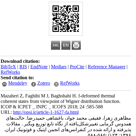
Download citation:
BibTeX
|
RIS
|
EndNote
|
Medlars
|
ProCite
|
Reference Manager
|
RefWorks
Send citation to:
Mendeley
Zotero
RefWorks
Mazaheri Z, Faghihi M J, Baghshahi H. f-deformed thermal
coherent states from viewpoint of Wigner distribution function.
ICOP & ICPET _ INPC _ ICOFS 2018; 24 :585-588
URL:
http://opsi.ir/article-1-1627-fa.html
مظاهری زهرا، فقیقی محمد جواد، باغشاهی حمیدرضا. حالت‌های
همدوس گرمایی تغییرشکل‌یافته از نگاه تابع توزیع ویگنر . مقالات
پذیرفته و ارائه شده در کنفرانس‌های انجمن اپتیک و فوتونیک ایران.
:۵۸۵-۵۸۸
()
۱۳۹۶; ۲۴