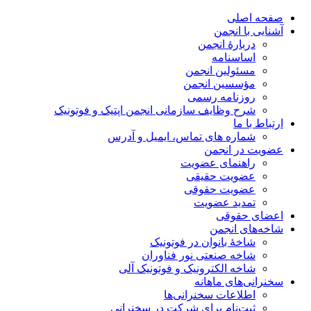
صفحه اصلی
آشنایی با انجمن
دربارۀ انجمن
اساسنامه
مسئولین انجمن
مؤسسین انجمن
روزنامه رسمی
شرح وظایف سازمانی انجمن اپتیک و فوتونیک
ارتباط با ما
شماره های تماس، ایمیل و آدرس
عضویت در انجمن
راهنمای عضویت
عضویت حقیقی
عضویت حقوقی
تمدید عضویت
اعضای حقوقی
شاخه‌های انجمن
شاخۀ بانوان در فوتونیک
شاخه صنعتی نور فناوران
شاخه‌ الکترونیک و فوتونیک آلی
سخنرانی‌های ماهانه
اطلاعات سخنرانی‌‌ها
ثبت‌نام برای شرکت در سخنرانی