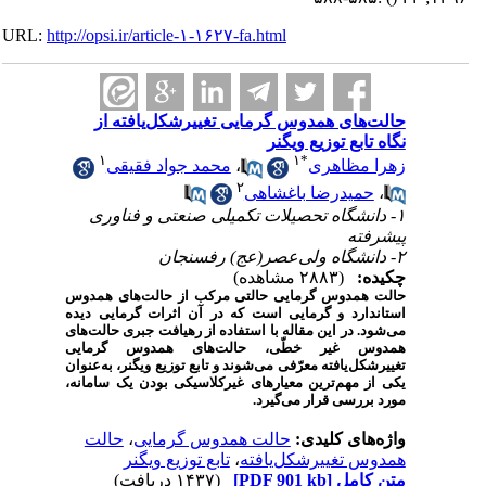
URL:
http://opsi.ir/article-۱-۱۶۲۷-fa.html
حالت‌های همدوس گرمایی تغییرشکل‌یافته از
نگاه تابع توزیع ویگنر
۱
۱
*
زهرا مظاهری
،
محمد جواد فقیقی
۲
،
حمیدرضا باغشاهی
۱- دانشگاه تحصیلات تکمیلی صنعتی و فناوری
پیشرفته
۲- دانشگاه ولی‌عصر(عج) رفسنجان
چکیده:
(۲۸۸۳ مشاهده)
حالت همدوس گرمایی حالتی مرکب از حالت‌های همدوس
استاندارد و گرمایی است که در آن اثرات گرمایی دیده
می‌شود. در این مقاله با استفاده از رهیافت جبری حالت‌های
همدوس غیر خطّی، حالت‌های همدوس گرمایی
تغییرشکل‌یافته معرّفی می‌شوند و تابع توزیع ویگنر، به‌عنوان
یکی از مهم‌ترین معیارهای غیرکلاسیکی بودن یک سامانه،
مورد بررسی قرار می‌گیرد.
واژه‌های کلیدی:
حالت همدوس گرمایی
،
حالت
همدوس تغییرشکل‌یافته
،
تابع توزیع ویگنر
متن کامل
[PDF 901 kb]
(۱۴۳۷ دریافت)