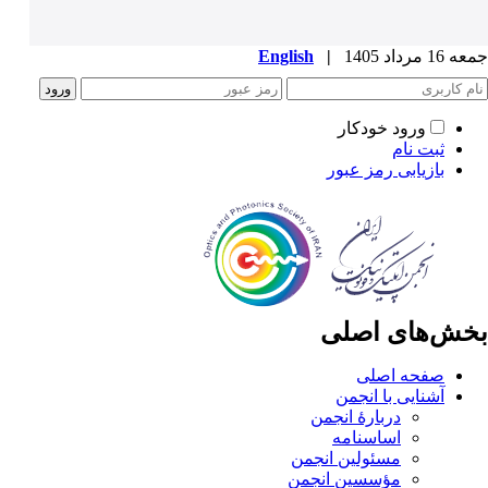
جمعه 16 مرداد 1405
|
English
ورود خودکار
ثبت نام
بازیابی رمز عبور
بخش‌های اصلی
صفحه اصلی
آشنایی با انجمن
دربارۀ انجمن
اساسنامه
مسئولین انجمن
مؤسسین انجمن