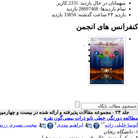
میهمانان در حال بازدید: 2331 کاربر
تمام بازدید‌ها: 28697468 بازدید
بازدید ۲۴ ساعت گذشته: 33856 بازدید
کنفرانس های انجمن
.
جلد ۲۴ - مجموعه مقالات پذیرفته و ارائه شده در بیست و چهارمین کنفرانس اپتیک و فوتونیک ایران
مطالعه دورنگی خطی نانو ذرات بیضی‌گون نقره
۲
۱
*
آتوسا خلیلی زاده
،
ابراهیم مددی
،
مجتبی نصیری زرن
۱- دانشگاه زنجان
۲- مرکز آموزش عالی فنی و مهندسی بویین زهرا