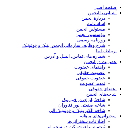
صفحه اصلی
آشنایی با انجمن
دربارۀ انجمن
اساسنامه
مسئولین انجمن
مؤسسین انجمن
روزنامه رسمی
شرح وظایف سازمانی انجمن اپتیک و فوتونیک
ارتباط با ما
شماره های تماس، ایمیل و آدرس
عضویت در انجمن
راهنمای عضویت
عضویت حقیقی
عضویت حقوقی
تمدید عضویت
اعضای حقوقی
شاخه‌های انجمن
شاخۀ بانوان در فوتونیک
شاخه صنعتی نور فناوران
شاخه‌ الکترونیک و فوتونیک آلی
سخنرانی‌های ماهانه
اطلاعات سخنرانی‌‌ها
ثبت‌نام برای شرکت در سخنرانی