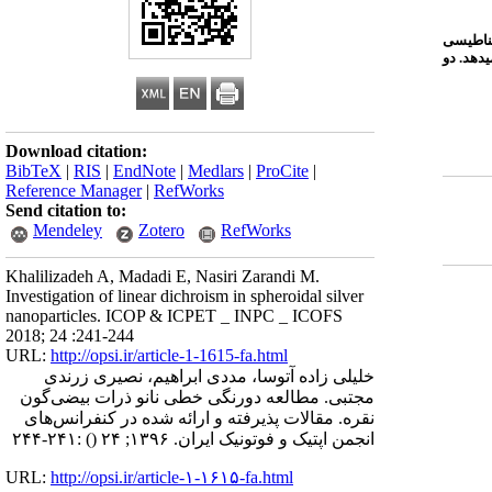
غناطیسی
دهد. دو
Download citation:
BibTeX
|
RIS
|
EndNote
|
Medlars
|
ProCite
|
Reference Manager
|
RefWorks
Send citation to:
Mendeley
Zotero
RefWorks
Khalilizadeh A, Madadi E, Nasiri Zarandi M.
Investigation of linear dichroism in spheroidal silver
nanoparticles. ICOP & ICPET _ INPC _ ICOFS
2018; 24 :241-244
URL:
http://opsi.ir/article-1-1615-fa.html
خلیلی زاده آتوسا، مددی ابراهیم، نصیری زرندی
مجتبی. مطالعه دورنگی خطی نانو ذرات بیضی‌گون
نقره. مقالات پذیرفته و ارائه شده در کنفرانس‌های
انجمن اپتیک و فوتونیک ایران. ۱۳۹۶; ۲۴
()
:۲۴۱-۲۴۴
URL:
http://opsi.ir/article-۱-۱۶۱۵-fa.html