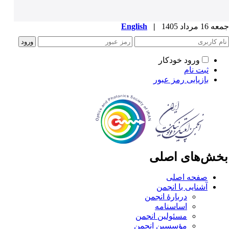
1 مرداد 1405
|
English
ورود خودکار
ثبت نام
بازیابی رمز عبور
خش‌های اصلی
صفحه اصلی
آشنایی با انجمن
دربارۀ انجمن
اساسنامه
مسئولین انجمن
مؤسسین انجمن