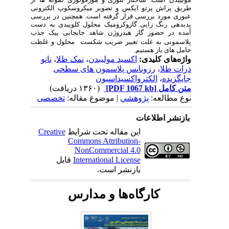
طریق پراش پرتو ایکس و تصویر میکروسکوپ الکترونی
عبوری مورد بررسی قرار گرفته است. همچنین در بررسی
پدیده­ی رنگ زایی گازوکرومیک محلول کلوییدی به دست
آمده در حضور گاز هیدروژن شاهد جابجابی پیک جذب
پلاسمونی به علت تغییر ضریب شکست
محلول و غلظت
حامل های بار هستیم.
واژه‌های کلیدی:
اکسید مولیبدن
،
نمک طلا
،
نانو
ذرات طلا
،
رزونانس پلاسمون های سطحی
جایگزیده
،
الکترواکسیداسیون
متن کامل
[PDF 1067 kb]
(۱۳۶۰ دریافت)
نوع مطالعه:
پژوهشي
| موضوع مقاله:
تخصصی
بازنشر اطلاعات
این مقاله تحت شرایط
Creative
Commons Attribution-
NonCommercial 4.0
International License
قابل
بازنشر است.
کارگاه‌ها و مدارس