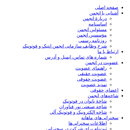
صفحه اصلی
آشنایی با انجمن
دربارۀ انجمن
اساسنامه
مسئولین انجمن
مؤسسین انجمن
روزنامه رسمی
شرح وظایف سازمانی انجمن اپتیک و فوتونیک
ارتباط با ما
شماره های تماس، ایمیل و آدرس
عضویت در انجمن
راهنمای عضویت
عضویت حقیقی
عضویت حقوقی
تمدید عضویت
اعضای حقوقی
شاخه‌های انجمن
شاخۀ بانوان در فوتونیک
شاخه صنعتی نور فناوران
شاخه‌ الکترونیک و فوتونیک آلی
سخنرانی‌های ماهانه
اطلاعات سخنرانی‌‌ها
ثبت‌نام برای شرکت در سخنرانی