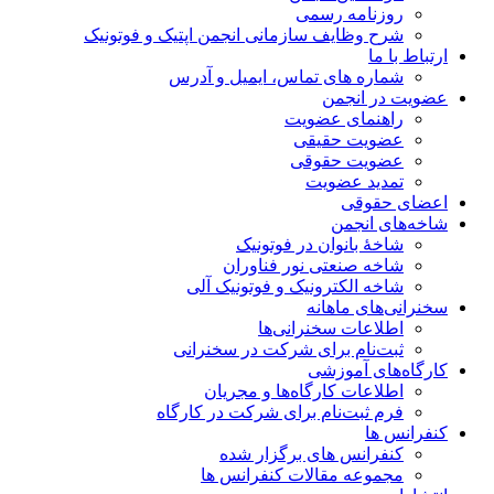
روزنامه رسمی
شرح وظایف سازمانی انجمن اپتیک و فوتونیک
ارتباط با ما
شماره های تماس، ایمیل و آدرس
عضویت در انجمن
راهنمای عضویت
عضویت حقیقی
عضویت حقوقی
تمدید عضویت
اعضای حقوقی
شاخه‌های انجمن
شاخۀ بانوان در فوتونیک
شاخه صنعتی نور فناوران
شاخه‌ الکترونیک و فوتونیک آلی
سخنرانی‌های ماهانه
اطلاعات سخنرانی‌‌ها
ثبت‌نام برای شرکت در سخنرانی
کارگاه‌های آموزشی
اطلاعات کارگاه‌ها و مجریان
فرم ثبت‌نام برای شرکت در کارگاه
کنفرانس ها
کنفرانس های برگزار شده
مجموعه مقالات کنفرانس ها