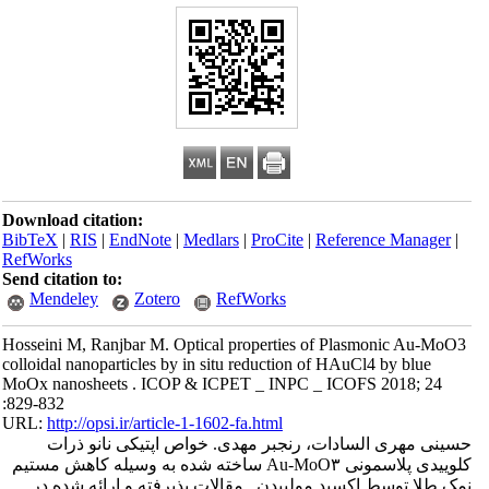
Download citation:
BibTeX
|
RIS
|
EndNote
|
Medlars
|
ProCite
|
Reference Manager
|
RefWorks
Send citation to:
Mendeley
Zotero
RefWorks
Hosseini M, Ranjbar M. Optical properties of Plasmonic Au-MoO3
colloidal nanoparticles by in situ reduction of HAuCl4 by blue
MoOx nanosheets . ICOP & ICPET _ INPC _ ICOFS 2018; 24
:829-832
URL:
http://opsi.ir/article-1-1602-fa.html
حسینی مهری السادات، رنجبر مهدی. خواص اپتیکی نانو ذرات
کلوییدی پلاسمونی Au-MoO۳ ساخته شده به وسیله کاهش مستیم
نمک طلا توسط اکسید مولیبدن.. مقالات پذیرفته و ارائه شده در