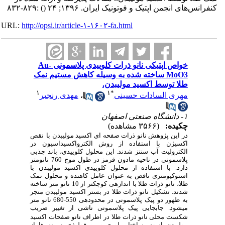
کنفرانس‌های انجمن اپتیک و فوتونیک ایران. ۱۳۹۶; ۲۴
()
:۸۲۹-۸۳۲
URL:
http://opsi.ir/article-۱-۱۶۰۲-fa.html
خواص اپتیکی نانو ذرات کلوییدی پلاسمونی Au-
MoO3 ساخته شده به وسیله کاهش مستیم نمک
طلا توسط اکسید مولیبدن.
۱
۱
*
مهری السادات حسینی
،
مهدی رنجبر
۱- دانشگاه صنعتی اصفهان
چکیده:
(۳۵۶۶ مشاهده)
در این پژوهش نانو ذرات صفحه ای اکسید مولیبدن با
نقص
اکسیژن با استفاده از روش الکترواکسیداسیون در
الکترولیت آب سنتز شدند. این محلول کلوییدی، باند جذبی
پلاسمونی در ناحیه مادون قرمز در طول موج 760 نانومتر
دارد. با استفاده از محلول کلوییدی اکسید مولیبدن با
استوکیومتری ناقص به عنوان عامل کاهنده و محلول نمک
طلا، نانو ذرات طلا با اندازه­ی کوچکتر از 10 نانو متر ساخته
شدند. تشکیل نانو ذرات طلا در بستر اکسید مولیبدن منجر
به ظهور دو پیک پلاسمونی در محدوده­ی 550-680 نانو متر
می­شود. جابجایی پیک پلاسمونی ناشی از تغییر ضریب
شکست محلی نانو ذرات طلا
در اطراف نانو صفحات اکسید
مولیبدن است. ساختار بلوری و مورفولوژی نمونه ها از