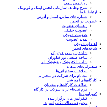
روزنامه رسمی
شرح وظایف سازمانی انجمن اپتیک و فوتونیک
ارتباط با ما
شماره های تماس، ایمیل و آدرس
عضویت در انجمن
راهنمای عضویت
عضویت حقیقی
عضویت حقوقی
تمدید عضویت
اعضای حقوقی
شاخه‌های انجمن
شاخۀ بانوان در فوتونیک
شاخه صنعتی نور فناوران
شاخه‌ الکترونیک و فوتونیک آلی
سخنرانی‌های ماهانه
اطلاعات سخنرانی‌‌ها
ثبت‌نام برای شرکت در سخنرانی
کارگاه‌های آموزشی
اطلاعات کارگاه‌ها و مجریان
فرم ثبت‌نام برای شرکت در کارگاه
کنفرانس ها
کنفرانس های برگزار شده
مجموعه مقالات کنفرانس ها