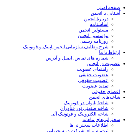
صفحه اصلی
آشنایی با انجمن
دربارۀ انجمن
اساسنامه
مسئولین انجمن
مؤسسین انجمن
روزنامه رسمی
شرح وظایف سازمانی انجمن اپتیک و فوتونیک
ارتباط با ما
شماره های تماس، ایمیل و آدرس
عضویت در انجمن
راهنمای عضویت
عضویت حقیقی
عضویت حقوقی
تمدید عضویت
اعضای حقوقی
شاخه‌های انجمن
شاخۀ بانوان در فوتونیک
شاخه صنعتی نور فناوران
شاخه‌ الکترونیک و فوتونیک آلی
سخنرانی‌های ماهانه
اطلاعات سخنرانی‌‌ها
ثبت‌نام برای شرکت در سخنرانی