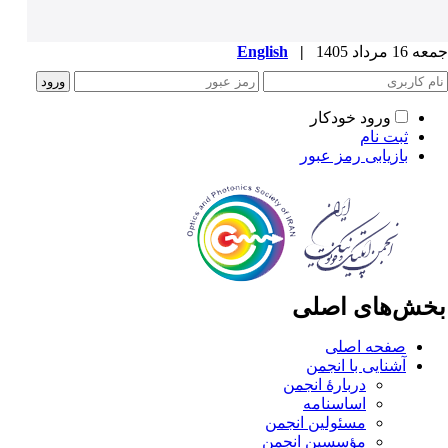
1 مرداد 1405
|
English
ورود خودکار
ثبت نام
بازیابی رمز عبور
خش‌های اصلی
صفحه اصلی
آشنایی با انجمن
دربارۀ انجمن
اساسنامه
مسئولین انجمن
مؤسسین انجمن