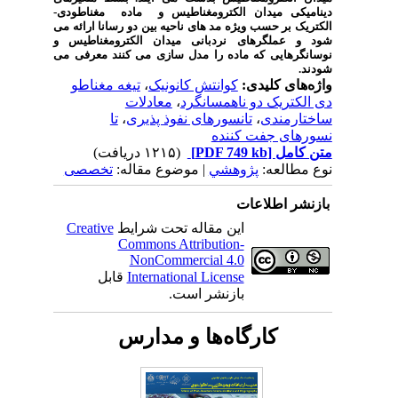
دینامیکی میدان الکترومغناطیس و ماده مغناطودی-
الکتریک بر حسب ویژه مد های ناحیه بین دو رسانا ارائه می
شود و عملگرهای نردبانی میدان الکترومغناطیس و
نوسانگرهایی که ماده را مدل سازی می کنند معرفی می
شودند.
واژه‌های کلیدی:
کوانتش کانونیک
،
تیغه مغناطو
دی الکتریک دو ناهمسانگرد
،
معادلات
ساختارمندی
،
تانسورهای نفوذ پذیری
،
تا
نسورهای جفت کننده
متن کامل
[PDF 749 kb]
(۱۲۱۵ دریافت)
نوع مطالعه:
پژوهشي
| موضوع مقاله:
تخصصی
بازنشر اطلاعات
این مقاله تحت شرایط
Creative
Commons Attribution-
NonCommercial 4.0
International License
قابل
بازنشر است.
کارگاه‌ها و مدارس