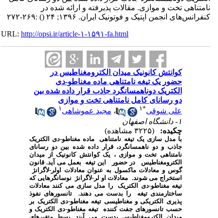
نامتناهی تخت و موازی. مقالات پذیرفته و ارائه شده در
کنفرانس‌های انجمن اپتیک و فوتونیک ایران. ۱۳۹۶; ۲۴
()
:۲۶۹-۲۷۲
URL:
http://opsi.ir/article-۱-۱۵۹۱-fa.html
کوانتش کانونیک میدان الکترومغناطیس در
حضور یک تیغه نامتناهی ماده مغناطو-دی
الکتریک دوناهمسانگرد جاذب قرار داده شده بین
دو رسانای کامل نامتناهی تخت و موازی
۱
۱
*
علی شوقی
،
مجید عموشاهی
۱- دانشگاه اصفهان
چکیده:
(۳۲۲۵ مشاهده)
با مدل سازی یک تیغه نامتناهی ماده مغناطو-دی الکتریک
جاذب و دو ناهمسانگرد، قرار داده شده بین دو رسانای
نامتناهی تخت و موازی ، یک کوانتش کانونیک از میدان
الکترومغناطیس در حضور این تیغه بعمل می آید. قانون
گوس و معادلات ماکسول به عنوان معادلات اولر-لاگرانژ
استخراج می شوند. معادلات او لر-لاگرانژ نوسانگرهایی که
تیغه مغناطو-دی الکتریک را مدل سازی می کنند معادلات
ساختارمندی تیغه را بدست می دهند. تانسورهای نفوذ
پذیری الکتریکی و مغناطیسی تیغه مغناطو-دی الکتریک بر
حسب تانسورهای جفت کننده تیغه مغناطو-دی الکتریک و
میدان الکترومغناطیس بدست می آیند. بسط متغیرهای