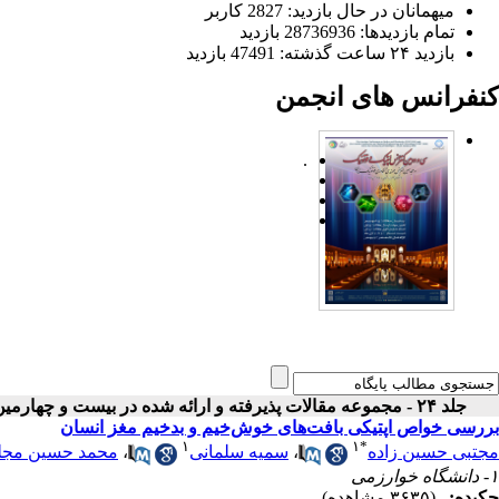
میهمانان در حال بازدید: 2827 کاربر
تمام بازدید‌ها: 28736936 بازدید
بازدید ۲۴ ساعت گذشته: 47491 بازدید
کنفرانس های انجمن
.
جلد ۲۴ - مجموعه مقالات پذیرفته و ارائه شده در بیست و چهارمین کنفرانس اپتیک و فوتونیک ایران
بررسی خواص اپتیکی بافت‌های خوش‌خیم و بدخیم مغز انسان
۱
۱
*
مجتبی حسین زاده
،
سمیه سلمانی
،
محمد حسین مجل
۱- دانشگاه خوارزمی
چکیده:
(۳۶۳۵ مشاهده)