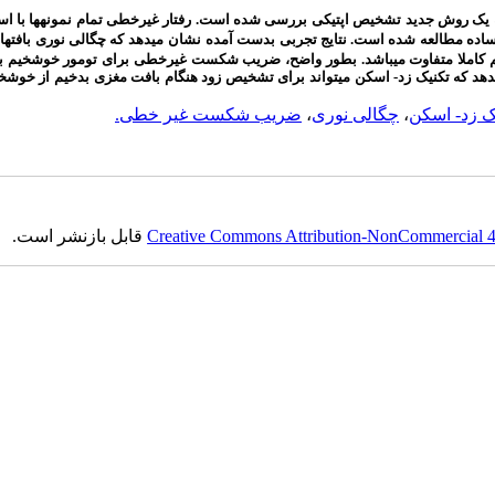
ه یک روش جدید تشخیص اپتیکی بررسی شده است. رفتار غیرخطی تمام نمونه­ها با است
ساده مطالعه شده است. نتایج تجربی بدست آمده
نشان
می­دهد که چگالی نوری بافت­ه
 کاملا متفاوت می­باشد. بطور واضح، ضریب شکست غیر­خطی برای تومور خوش­خیم ب
دهد که تکنیک زد- اسکن می­تواند برای تشخیص زود هنگام بافت مغزی بدخیم از خوش­خ
ک زد- اسکن
،
چگالی نوری
،
ضریب شکست غیر خطی.
Creative Commons Attribution-NonCommercial 4.0
قابل بازنشر است.