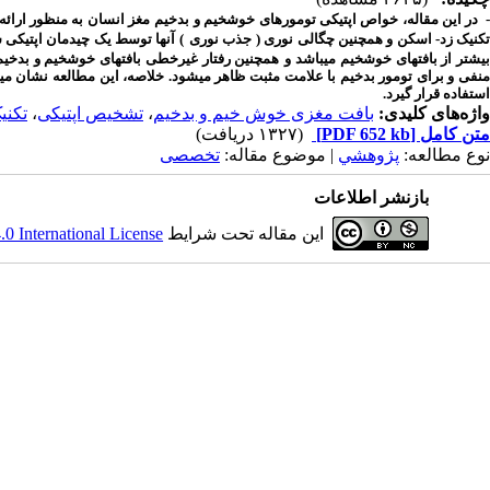
 در این مقاله، خواص اپتیکی تومورهای خوش­خیم و بدخیم
مغز انسان به منظور ارائ
کنیک زد-­ اسکن و همچنین چگالی نوری (
جذب نوری
)
آنها توسط یک چیدمان اپتیکی 
یشتر از بافت­های خوش­خیم می­باشد و
همچنین رفتار غیرخطی بافت­های
خوش­­­خیم
و بدخیم
منفی و برای تومور بدخیم با علامت مثبت ظاهر می­شود. خلاصه، این مطالعه نشان می­
استفاده قرار گیرد.
واژه‌های کلیدی:
بافت مغزی خوش خیم و بدخیم
،
تشخیص اپتیکی
،
تکنی
متن کامل
[PDF 652 kb]
(۱۳۲۷ دریافت)
نوع مطالعه:
پژوهشي
| موضوع مقاله:
تخصصی
بازنشر اطلاعات
این مقاله تحت شرایط
 International License