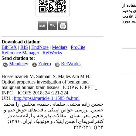
فاده از
ای بدخیم
ا علامت
یم مورد
Download citation:
BibTeX
|
RIS
|
EndNote
|
Medlars
|
ProCite
|
Reference Manager
|
RefWorks
Send citation to:
Mendeley
Zotero
RefWorks
Hosseinzadeh M, Salmani S, Majles Ara M H.
Optical properties investigation of benign and
malignant human brain tissues . ICOP & ICPET _
INPC _ ICOFS 2018; 24 :221-224
URL:
http://opsi.ir/article-1-1585-fa.html
حسین زاده مجتبی، سلمانی سمیه، مجلس آرا محمد
حسین. بررسی خواص اپتیکی بافت‌های خوش‌خیم و
بدخیم مغز انسان . مقالات پذیرفته و ارائه شده در
کنفرانس‌های انجمن اپتیک و فوتونیک ایران. ۱۳۹۶;
:۲۲۱-۲۲۴
()
۲۴