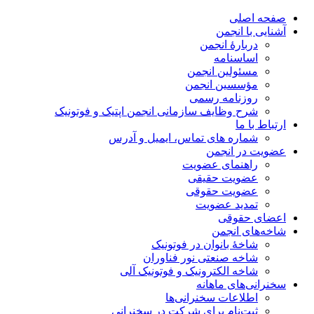
صفحه اصلی
آشنایی با انجمن
دربارۀ انجمن
اساسنامه
مسئولین انجمن
مؤسسین انجمن
روزنامه رسمی
شرح وظایف سازمانی انجمن اپتیک و فوتونیک
ارتباط با ما
شماره های تماس، ایمیل و آدرس
عضویت در انجمن
راهنمای عضویت
عضویت حقیقی
عضویت حقوقی
تمدید عضویت
اعضای حقوقی
شاخه‌های انجمن
شاخۀ بانوان در فوتونیک
شاخه صنعتی نور فناوران
شاخه‌ الکترونیک و فوتونیک آلی
سخنرانی‌های ماهانه
اطلاعات سخنرانی‌‌ها
ثبت‌نام برای شرکت در سخنرانی