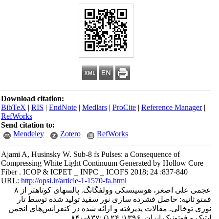
Download citation:
BibTeX
|
RIS
|
EndNote
|
Medlars
|
ProCite
|
Reference Manager
|
RefWorks
Send citation to:
Mendeley
Zotero
RefWorks
Ajami A, Husinsky W. Sub-8 fs Pulses: a Consequence of
Compressing White Light Continuum Generated by Hollow Core
Fiber . ICOP & ICPET _ INPC _ ICOFS 2018; 24 :837-840
URL:
http://opsi.ir/article-1-1570-fa.html
عجمی علی اصغر، هوسینسکی وولفگانگ. پالسهای کوتاهتر از ۸
فمتو ثانیه: حاصل فشرده سازی نور سفید تولید شده توسط تار
نوری توخالی. مقالات پذیرفته و ارائه شده در کنفرانس‌های انجمن
اپتیک و فوتونیک ایران. ۱۳۹۶; ۲۴
()
:۸۳۷-۸۴۰