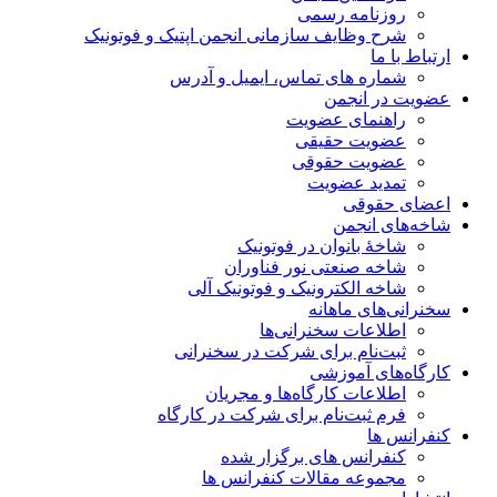
روزنامه رسمی
شرح وظایف سازمانی انجمن اپتیک و فوتونیک
ارتباط با ما
شماره های تماس، ایمیل و آدرس
عضویت در انجمن
راهنمای عضویت
عضویت حقیقی
عضویت حقوقی
تمدید عضویت
اعضای حقوقی
شاخه‌های انجمن
شاخۀ بانوان در فوتونیک
شاخه صنعتی نور فناوران
شاخه‌ الکترونیک و فوتونیک آلی
سخنرانی‌های ماهانه
اطلاعات سخنرانی‌‌ها
ثبت‌نام برای شرکت در سخنرانی
کارگاه‌های آموزشی
اطلاعات کارگاه‌ها و مجریان
فرم ثبت‌نام برای شرکت در کارگاه
کنفرانس ها
کنفرانس های برگزار شده
مجموعه مقالات کنفرانس ها