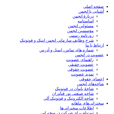
صفحه اصلی
آشنایی با انجمن
دربارۀ انجمن
اساسنامه
مسئولین انجمن
مؤسسین انجمن
روزنامه رسمی
شرح وظایف سازمانی انجمن اپتیک و فوتونیک
ارتباط با ما
شماره های تماس، ایمیل و آدرس
عضویت در انجمن
راهنمای عضویت
عضویت حقیقی
عضویت حقوقی
تمدید عضویت
اعضای حقوقی
شاخه‌های انجمن
شاخۀ بانوان در فوتونیک
شاخه صنعتی نور فناوران
شاخه‌ الکترونیک و فوتونیک آلی
سخنرانی‌های ماهانه
اطلاعات سخنرانی‌‌ها
ثبت‌نام برای شرکت در سخنرانی