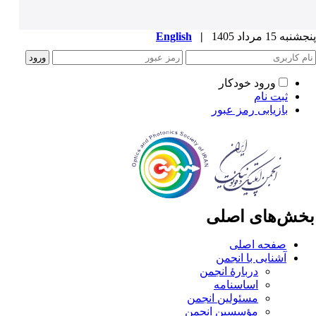
به 15 مرداد 1405
|
English
ورود خودکار
ثبت نام
بازیابی رمز عبور
خش‌های اصلی
صفحه اصلی
آشنایی با انجمن
دربارۀ انجمن
اساسنامه
مسئولین انجمن
مؤسسین انجمن