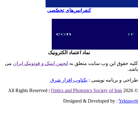
کنفرانس‌های تخصّصی
نماد اعتماد الکترونیک
یه حقوق این وب سایت متعلق به
انجمن اپتیک و فوتونیک ایران
می
شد.
احی و برنامه نویسی :
یکتاوب افزار شرق
Optics and Photonics Society of Iran
© 2026 
Designed & Developed by :
Yektaw