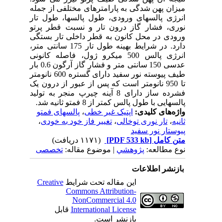
میزان پهن شدگی به پارامترهای مختلفی از جمله
انرژی پالسهای ورودی، طول پالسها، طول تار
نوری، فشار گاز درون تار و نسبت قطر پرتو
ورودی در محل کانون به قطر داخلی تار بستگی
دارد. در شرایط بهینه طول تار 175 سانتی متر،
انرژی پالس 500 میکرو ژول، فاصله کانونی
عدسی 150 سانتی متر و فشار گاز آرگون 0.6 بار
طیف پیوسته نور سفید دارای گستره 600 نانومتر
تا 950 نانومتر است که پس از عبور از درون یک
فشرده ساز دارای 8 آینه چیرپ منجر به تولید
پالسهایی با طول پالس کمتر از 8 فمتو ثانیه شد.
واژه‌های کلیدی:
اپتیک غیر خطی
،
پالسهای فمتو
ثانیه
،
تار نوری توخالی
،
تغییر فاز خود به خودی
،
پیوستار نور سفید
متن کامل
[PDF 533 kb]
(۱۱۷۱ دریافت)
نوع مطالعه:
پژوهشي
| موضوع مقاله:
تخصصی
بازنشر اطلاعات
این مقاله تحت شرایط
Creative
Commons Attribution-
NonCommercial 4.0
International License
قابل
بازنشر است.