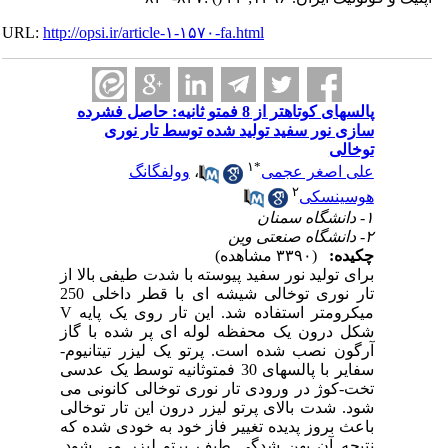
URL:
http://opsi.ir/article-۱-۱۵۷۰-fa.html
پالسهای کوتاهتر از 8 فمتو ثانیه: حاصل فشرده
سازی نور سفید تولید شده توسط تار نوری
توخالی
۱
*
علی اصغر عجمی
،
وولفگانگ
۲
هوسینسکی
۱- دانشگاه سمنان
۲- دانشگاه صنعتی وین
چکیده:
(۳۳۹۰ مشاهده)
برای تولید نور سفید پیوسته با شدت طیفی بالا از
تار نوری توخالی شیشه ای با قطر داخلی 250
میکرومتر استفاده شد. این تار روی یک پایه V
شکل درون یک محفظه لوله ای پر شده با گاز
آرگون نصب شده است. پرتو یک لیزر تیتانیوم-
سفایر با پالسهای 30 فمتوثانیه توسط یک عدسی
تخت-کوژ در ورودی تار نوری توخالی کانونی می
شود. شدت بالای پرتو لیزر درون این تار توخالی
باعث بروز پدیده تغییر فاز خود به خودی شده که
نتیجه آن پهن شدگی طیف پرتو لیزر می شود.