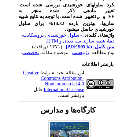
کرد سلول­های خورشیدی بررسی شده است.
تغییر ماده‏ی ذکر شده منجر به
FF
و
J
تغییر
شده است. با توجه به نتایج شبیه
sc
سازی‏‏ها، بهترین بازده 14.32%
برای سلول
خورشیدی حاصل می‏شود.
واژه‌های کلیدی:
- سلول خورشیدی
،
پروسکایت
،
دما
،
شبیه سازی سه بعدی و HTM.
متن کامل
[PDF 965 kb]
(۱۴۷۱ دریافت)
نوع مطالعه:
پژوهشي
| موضوع مقاله:
تخصصی
بازنشر اطلاعات
این مقاله تحت شرایط
Creative
Commons Attribution-
NonCommercial 4.0
International License
قابل
بازنشر است.
کارگاه‌ها و مدارس