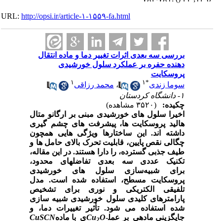
URL:
http://opsi.ir/article-۱-۱۵۵۹-fa.html
بررسی سه بعدی اثرات تغییر دما و ماده انتقال
دهنده حفره بر عملکرد سلول‌ خورشیدی
پروسکایت
۱
۱
*
سوما زندی
،
محمد رزاقی
۱- دانشگاه کردستان
چکیده:
(۳۵۲۰ مشاهده)
اخیرا سلول های خورشیدی مبنی بر ارگانو متال
هالید پروسکایت ها،
پیشرفت های چشم گیری
داشته اند. این ساختارها ویژگی هایی همچون
چگالی نقص پایین، قابلیت تحرک بالای حامل ‏ها و
طیف جذبی گسترده، را دارا هستند. در این مقاله،
تکنیک عددی سه بعدی تفاضل‏های محدود،
برای
شبیه
­سازی
سلول‏ های خورشیدی
پروسکایت مسطح، استفاده شده است.
مد‏ل
تلفیقی الکتریکی و نوری برای تشخیص
پارامترهای کلیدی سلول خورشیدی شبیه‏ سازی
شده استفاده می شود.
تأثیر تغییرات دما، و
جایگزینی ماده‏‏ی
بر عمل­
O
Cu
ی
با ماد‏‏‏ه
CuSCN
2