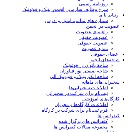
روزنامه رسمی
شرح وظایف سازمانی انجمن اپتیک و فوتونیک
ارتباط با ما
شماره های تماس، ایمیل و آدرس
عضویت در انجمن
راهنمای عضویت
عضویت حقیقی
عضویت حقوقی
تمدید عضویت
اعضای حقوقی
شاخه‌های انجمن
شاخۀ بانوان در فوتونیک
شاخه صنعتی نور فناوران
شاخه‌ الکترونیک و فوتونیک آلی
سخنرانی‌های ماهانه
اطلاعات سخنرانی‌‌ها
ثبت‌نام برای شرکت در سخنرانی
کارگاه‌های آموزشی
اطلاعات کارگاه‌ها و مجریان
فرم ثبت‌نام برای شرکت در کارگاه
کنفرانس ها
کنفرانس های برگزار شده
مجموعه مقالات کنفرانس ها