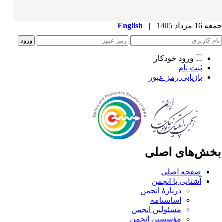
1 مرداد 1405
|
English
ورود خودکار
ثبت نام
بازیابی رمز عبور
خش‌های اصلی
صفحه اصلی
آشنایی با انجمن
دربارۀ انجمن
اساسنامه
مسئولین انجمن
مؤسسین انجمن