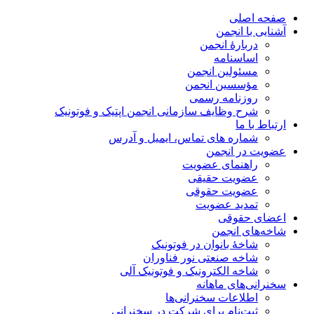
صفحه اصلی
آشنایی با انجمن
دربارۀ انجمن
اساسنامه
مسئولین انجمن
مؤسسین انجمن
روزنامه رسمی
شرح وظایف سازمانی انجمن اپتیک و فوتونیک
ارتباط با ما
شماره های تماس، ایمیل و آدرس
عضویت در انجمن
راهنمای عضویت
عضویت حقیقی
عضویت حقوقی
تمدید عضویت
اعضای حقوقی
شاخه‌های انجمن
شاخۀ بانوان در فوتونیک
شاخه صنعتی نور فناوران
شاخه‌ الکترونیک و فوتونیک آلی
سخنرانی‌های ماهانه
اطلاعات سخنرانی‌‌ها
ثبت‌نام برای شرکت در سخنرانی