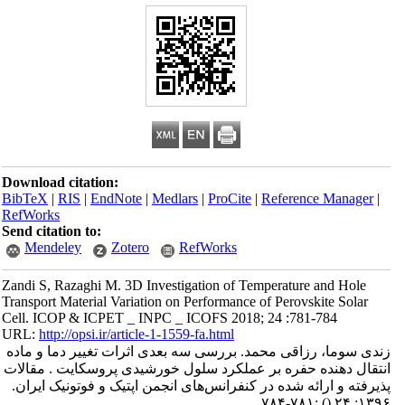
Download citation:
BibTeX
|
RIS
|
EndNote
|
Medlars
|
ProCite
|
Reference Manager
|
RefWorks
Send citation to:
Mendeley
Zotero
RefWorks
Zandi S, Razaghi M. 3D Investigation of Temperature and Hole
Transport Material Variation on Performance of Perovskite Solar
Cell. ICOP & ICPET _ INPC _ ICOFS 2018; 24 :781-784
URL:
http://opsi.ir/article-1-1559-fa.html
زندی سوما، رزاقی محمد. بررسی سه بعدی اثرات تغییر دما و ماده
انتقال دهنده حفره بر عملکرد سلول‌ خورشیدی پروسکایت . مقالات
پذیرفته و ارائه شده در کنفرانس‌های انجمن اپتیک و فوتونیک ایران.
:۷۸۱-۷۸۴
()
۱۳۹۶; ۲۴