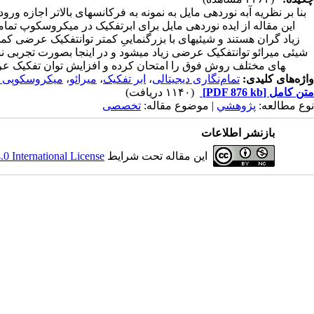
بنا بر نظریه آبه نوردهی مایل به نمونه به فرکانس­های بالاتر اجازه ور
این مقاله از ایده نوردهی مایل برای ابرتفکیک در میکروسکوپ تمام­ن
زیاد گران هستند و شیئی­های با بزرگ­نماییِ کم­تر توان­تفکیک عرضی ک
شیئی میرائو توان­تفکیک عرضی زیاد می­شود و در اینجا بصورت تجربی نشان
های مختلف روش فوق را امتحان کرده و افزایش توان تفکیک عرضی
واژه‌های کلیدی:
تمام‌نگاری دیجیتالی
،
ابر تفکیک
،
میرائو
،
میکروسکوپی س
متن کامل
[PDF 876 kb]
(۱۱۴۰ دریافت)
نوع مطالعه:
پژوهشي
| موضوع مقاله:
تخصصی
بازنشر اطلاعات
این مقاله تحت شرایط
 International License