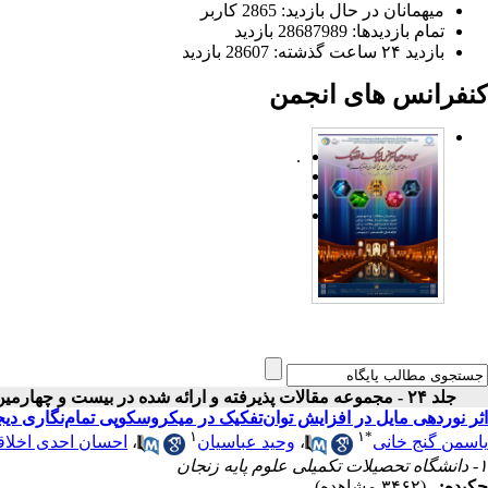
میهمانان در حال بازدید: 2865 کاربر
تمام بازدید‌ها: 28687989 بازدید
بازدید ۲۴ ساعت گذشته: 28607 بازدید
کنفرانس های انجمن
.
جلد ۲۴ - مجموعه مقالات پذیرفته و ارائه شده در بیست و چهارمین کنفرانس اپتیک و فوتونیک ایران
اثر نوردهی مایل در افزایش توان‌تفکیک در میکروسکوپی تمام‌نگاری دیجی
۱
۱
*
یاسمن گنج خانی
،
وحید عباسیان
،
احسان احدی اخلا
۱- دانشگاه تحصیلات تکمیلی علوم پایه زنجان
چکیده:
(۳۴۶۲ مشاهده)