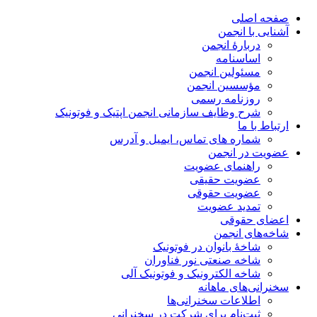
صفحه اصلی
آشنایی با انجمن
دربارۀ انجمن
اساسنامه
مسئولین انجمن
مؤسسین انجمن
روزنامه رسمی
شرح وظایف سازمانی انجمن اپتیک و فوتونیک
ارتباط با ما
شماره های تماس، ایمیل و آدرس
عضویت در انجمن
راهنمای عضویت
عضویت حقیقی
عضویت حقوقی
تمدید عضویت
اعضای حقوقی
شاخه‌های انجمن
شاخۀ بانوان در فوتونیک
شاخه صنعتی نور فناوران
شاخه‌ الکترونیک و فوتونیک آلی
سخنرانی‌های ماهانه
اطلاعات سخنرانی‌‌ها
ثبت‌نام برای شرکت در سخنرانی