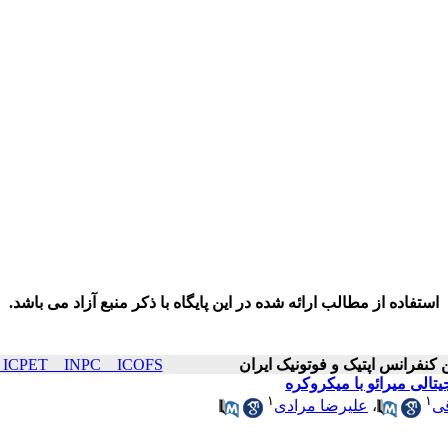
استفاده از مطالب ارائه شده در این پایگاه با ذکر منبع آزاد می باشد.
ICOP & ICPET _ INPC _ ICOFS سال۲۴ صف
تالی میرائو با میکروکره
۱
۱
قی
،
علیرضا مرادی