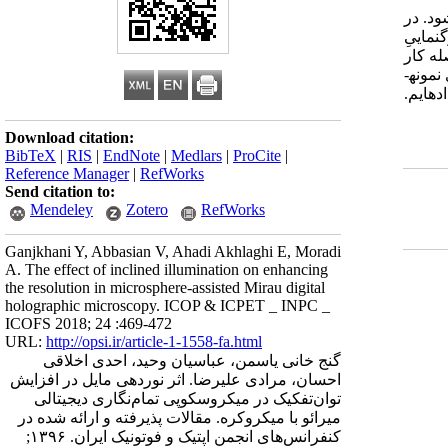
د. در
­نماییِ
له کار
مونه­
ه­ایم.
Download citation:
BibTeX
|
RIS
|
EndNote
|
Medlars
|
ProCite
|
Reference Manager
|
RefWorks
Send citation to:
Mendeley
Zotero
RefWorks
Ganjkhani Y, Abbasian V, Ahadi Akhlaghi E, Moradi
A. The effect of inclined illumination on enhancing
the resolution in microsphere-assisted Mirau digital
holographic microscopy. ICOP & ICPET _ INPC _
ICOFS 2018; 24 :469-472
URL:
http://opsi.ir/article-1-1558-fa.html
گنج خانی یاسمن، عباسیان وحید، احدی اخلاقی
احسان، مرادی علیرضا. اثر نوردهی مایل در افزایش
توان‌تفکیک در میکروسکوپی تمام‌نگاری دیجیتالی
میرائو با میکروکره. مقالات پذیرفته و ارائه شده در
کنفرانس‌های انجمن اپتیک و فوتونیک ایران. ۱۳۹۶;