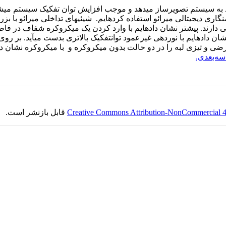
ود به سیستم تصویرساز می­دهد
و
موجب افزایش توان تفکیک سیستم می­شو
گاری دیجیتالی میرائو استفاده کرده­ایم.
شیئی­های تداخلی میرائو با بزرگ
می دارند. پیش­تر نشان داده­ایم با وارد کردن یک میکروکره شفاف در فاص
 داده­ایم با نوردهی غیرعمود توان­تفکیک بالاتری بدست می­آید. بر روی ن
 و تیزی لبه را در دو حالت بدون میکروکره و با میکروکره نشان داد
ه‌بعدی.
Creative Commons Attribution-NonCommercial 4.0
قابل بازنشر است.