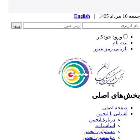
جمعه 16 مرداد 1405
|
English
ورود خودکار
ثبت نام
بازیابی رمز عبور
بخش‌های اصلی
صفحه اصلی
آشنایی با انجمن
دربارۀ انجمن
اساسنامه
مسئولین انجمن
مؤسسین انجمن