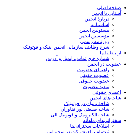
صفحه اصلی
آشنایی با انجمن
دربارۀ انجمن
اساسنامه
مسئولین انجمن
مؤسسین انجمن
روزنامه رسمی
شرح وظایف سازمانی انجمن اپتیک و فوتونیک
ارتباط با ما
شماره های تماس، ایمیل و آدرس
عضویت در انجمن
راهنمای عضویت
عضویت حقیقی
عضویت حقوقی
تمدید عضویت
اعضای حقوقی
شاخه‌های انجمن
شاخۀ بانوان در فوتونیک
شاخه صنعتی نور فناوران
شاخه‌ الکترونیک و فوتونیک آلی
سخنرانی‌های ماهانه
اطلاعات سخنرانی‌‌ها
ثبت‌نام برای شرکت در سخنرانی