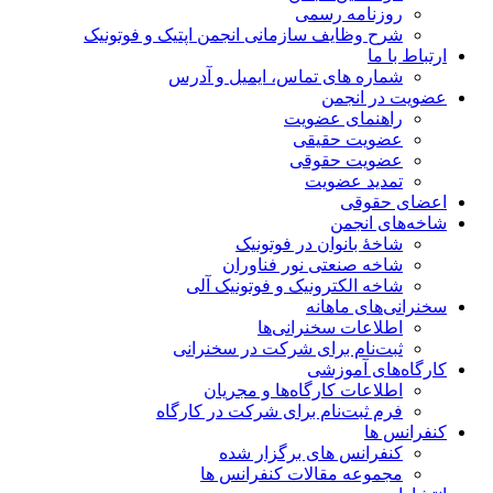
روزنامه رسمی
شرح وظایف سازمانی انجمن اپتیک و فوتونیک
ارتباط با ما
شماره های تماس، ایمیل و آدرس
عضویت در انجمن
راهنمای عضویت
عضویت حقیقی
عضویت حقوقی
تمدید عضویت
اعضای حقوقی
شاخه‌های انجمن
شاخۀ بانوان در فوتونیک
شاخه صنعتی نور فناوران
شاخه‌ الکترونیک و فوتونیک آلی
سخنرانی‌های ماهانه
اطلاعات سخنرانی‌‌ها
ثبت‌نام برای شرکت در سخنرانی
کارگاه‌های آموزشی
اطلاعات کارگاه‌ها و مجریان
فرم ثبت‌نام برای شرکت در کارگاه
کنفرانس ها
کنفرانس های برگزار شده
مجموعه مقالات کنفرانس ها