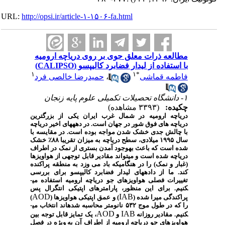
URL:
http://opsi.ir/article-۱-۱۵۰۶-fa.html
مطالعه ذرات معلق جوی بر روی دریاچه ارومیه
با استفاده از لیدار فضابرد کالیپسو (CALIPSO)
۱
۱
*
فاطمه قماشی
،
حمیدرضا خالصی فرد
۱- دانشگاه تحصیلات تکمیلی علوم پایه زنجان
چکیده:
(۳۳۹۳ مشاهده)
دریاچه ارومیه در شمال غرب ایران یکی از بزرگترین
دریاچه­ های فوق شور در جهان است. در دهه­های اخیر دریاچه
با چالش جدی خشک شدن مواجه بوده است. در مقایسه با
سال ۱۹۹۵ میلادی، سطح دریاچه به میزان تقریبا ۸۸٪ خشک
شده است که باعث به­وجود آمدن بستری از نمک در اطراف
دریاچه شده است و می­تواند مقادیر قابل توجهی از هواویزها
(غبار و نمک) را در هنگامی­که باد می­ وزد به منطقه پراکنده
کند. ما از داده­های لیدار فضابرد کالیپسو برای بررسی
تغییرات فصلی هواویزهای جو دریاچه ارومیه استفاده می­
کنیم. برای این منظور، پارامترهای اپتیکی انتگرال پس
AOD
IAB
پراکندگی میرا شده (
) و عمق اپتیکی هواویزها (
)
را که در طول موج ۵۳۲ نانومتر محاسبه شده­اند انتخاب می­
AOD
IAB
کنیم. مقادیر روزانه
و
،
یک تمایز قابل توجه بین
هواویزهای جو دریاچه ارومیه از اطراف آن به ­ویژه در فصل