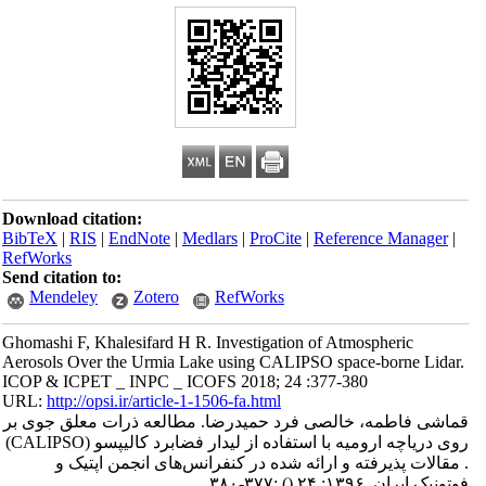
Download citation:
BibTeX
|
RIS
|
EndNote
|
Medlars
|
ProCite
|
Reference Manager
|
RefWorks
Send citation to:
Mendeley
Zotero
RefWorks
Ghomashi F, Khalesifard H R. Investigation of Atmospheric
Aerosols Over the Urmia Lake using CALIPSO space-borne Lidar.
ICOP & ICPET _ INPC _ ICOFS 2018; 24 :377-380
URL:
http://opsi.ir/article-1-1506-fa.html
قماشی فاطمه، خالصی فرد حمیدرضا. مطالعه ذرات معلق جوی بر
روی دریاچه ارومیه با استفاده از لیدار فضابرد کالیپسو (CALIPSO)
. مقالات پذیرفته و ارائه شده در کنفرانس‌های انجمن اپتیک و
فوتونیک ایران. ۱۳۹۶; ۲۴
()
:۳۷۷-۳۸۰