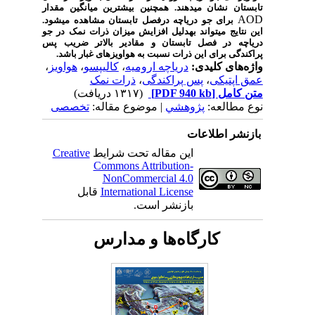
تابستان نشان می­دهند. همچنین بیشترین میانگین مقدار
AOD
برای جو دریاچه درفصل تابستان مشاهده می­شود.
این نتایج می­تواند به­دلیل افزایش میزان ذرات نمک در جو
دریاچه در فصل تابستان و مقادیر بالاتر ضریب پس
پراکندگی برای این ذرات نسبت به هواویزهای غبار باشد.
واژه‌های کلیدی:
دریاچه ارومیه
،
کالیپسو
،
هواویز
،
عمق اپتیکی
،
پس پراکندگی
،
ذرات نمک
متن کامل
[PDF 940 kb]
(۱۳۱۷ دریافت)
نوع مطالعه:
پژوهشي
| موضوع مقاله:
تخصصی
بازنشر اطلاعات
این مقاله تحت شرایط
Creative
Commons Attribution-
NonCommercial 4.0
International License
قابل
بازنشر است.
کارگاه‌ها و مدارس