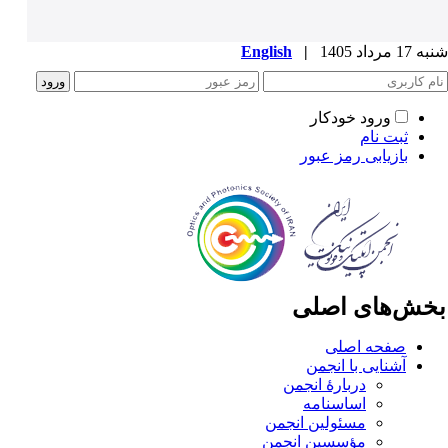
1 مرداد 1405
|
English
ورود خودکار
ثبت نام
بازیابی رمز عبور
خش‌های اصلی
صفحه اصلی
آشنایی با انجمن
دربارۀ انجمن
اساسنامه
مسئولین انجمن
مؤسسین انجمن