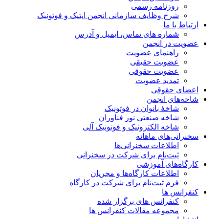
روزنامه رسمی
شرح وظایف سازمانی انجمن اپتیک و فوتونیک
ارتباط با ما
شماره های تماس، ایمیل و آدرس
عضویت در انجمن
راهنمای عضویت
عضویت حقیقی
عضویت حقوقی
تمدید عضویت
اعضای حقوقی
شاخه‌های انجمن
شاخۀ بانوان در فوتونیک
شاخه صنعتی نور فناوران
شاخه‌ الکترونیک و فوتونیک آلی
سخنرانی‌های ماهانه
اطلاعات سخنرانی‌‌ها
ثبت‌نام برای شرکت در سخنرانی
کارگاه‌های آموزشی
اطلاعات کارگاه‌ها و مجریان
فرم ثبت‌نام برای شرکت در کارگاه
کنفرانس ها
کنفرانس های برگزار شده
مجموعه مقالات کنفرانس ها