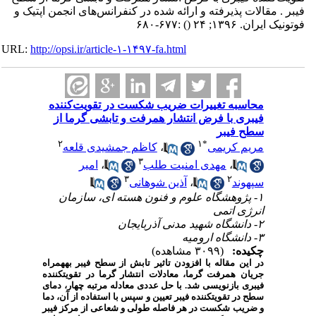
فیبر . مقالات پذیرفته و ارائه شده در کنفرانس‌های انجمن اپتیک و
فوتونیک ایران. ۱۳۹۶; ۲۴
()
:۶۷۷-۶۸۰
URL:
http://opsi.ir/article-۱-۱۴۹۷-fa.html
محاسبه تغییرات ضریب شکست در تقویت‌کننده
فیبری با فرض انتشار همرفت و تابشی گرما از
سطح فیبر
۲
۱
*
مریم کریمی
،
کاظم جمشیدی قلعه
۳
،
مهدی امنیت طلب
،
امیر
۳
۲
سپهوند
،
آذین شوهانی
۱- پژوهشگاه علوم و فنون هسته ای، سازمان
انرژی اتمی
۲- دانشگاه شهید مدنی آذربایجان
۳- دانشگاه ارومیه
چکیده:
(۳۰۹۹ مشاهده)
در این مقاله با افزودن تاثیر تابش از سطح فیبر به­همراه
جریان همرفت گرما، معادلات انتشار گرما در تقویت­کننده
فیبری بازنویسی شد. با حل عددی معادله مرتبه چهار، دمای
سطح در تقویت­کننده فیبر تعیین و سپس با استفاده از آن، دما
و ضریب شکست در هر فاصله طولی و شعاعی از مرکز فیبر