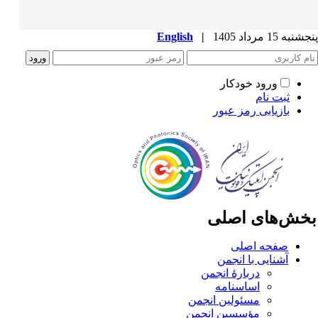
به 15 مرداد 1405
|
English
ورود خودکار
ثبت نام
بازیابی رمز عبور
خش‌های اصلی
صفحه اصلی
آشنایی با انجمن
دربارۀ انجمن
اساسنامه
مسئولین انجمن
مؤسسین انجمن