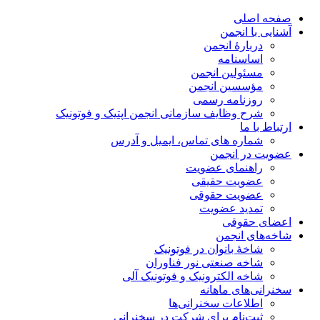
صفحه اصلی
آشنایی با انجمن
دربارۀ انجمن
اساسنامه
مسئولین انجمن
مؤسسین انجمن
روزنامه رسمی
شرح وظایف سازمانی انجمن اپتیک و فوتونیک
ارتباط با ما
شماره های تماس، ایمیل و آدرس
عضویت در انجمن
راهنمای عضویت
عضویت حقیقی
عضویت حقوقی
تمدید عضویت
اعضای حقوقی
شاخه‌های انجمن
شاخۀ بانوان در فوتونیک
شاخه صنعتی نور فناوران
شاخه‌ الکترونیک و فوتونیک آلی
سخنرانی‌های ماهانه
اطلاعات سخنرانی‌‌ها
ثبت‌نام برای شرکت در سخنرانی